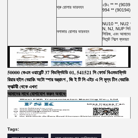
২9২ ** ** (9039২), 
থ্রু রোলার ভারবহন
994 ** (90194) এবং
NU10 **, NU2 **, N
N, NJ, NUP সিরিজ পাশ
নলাকার রোলার ভারবহন
সিরিজ, এবং আমাদের স্প
সিমেন্ট শিল্পে ব্যবহৃত। 
50000 কেএম ওয়ারেন্টি 37 বিডব্লিউডি 01, 541521 সি ফোর্ড বিএমডাব্লিউ
রিয়ার হুইল বেয়ারিং অটো স্পার যন্ত্রাংশ
,
জি
ই
টি
সি
এইচ
এ
পি মূল্য চীন বেয়ারিং
ফ্যাক্টরী থেকে এখন!
আমাদের সাথে যোগাযোগ করুন অবাধে:
Tags: