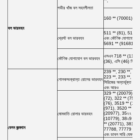
**,
গভীর খাঁজ বল সহনশীলতা
160 ** (70001)
বল ভারবহন
511 ** (81), 512 **
থ্রেস্ট বল ভারবহন
এবং কৌণিক যোগাযোগ সক
5691 ** (91681), 5
এসএন 718 ** (11068),
কৌণিক যোগাযোগ বল ভারবহন
(36), এসি (46) সিরিজ;
239 **, 230 **, 240 
223 **, 233 **, 213 
গোলকসংক্রান্ত রোলের ভারবহন
সিরিজের অন্তর্ভুক্ত 
এবং আরও
329 ** (20079), 21
(72), 322 ** (75), 
(76), 3519 ** (109
(971), 3520 ** (20
(20977), 35২২ * * 
মোমবাতি রোলার ভারবহন
(10779), 38২9 ** 
** (20771), 3811 **
বেলন জন্মদান
77788, 77779 এবং ইন
এবং ডাবল সারি যেমন M