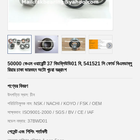
50000 কেএম ওয়ারেন্টি 37 বিডব্লিউডি01 বি, 541521 সি ফোর্ড বিএমডাব্লু
রিয়ার চাকা ভারবহন অটো খুচরা যন্ত্রাংশ
পণ্যের বিবরণ
উৎপত্তি স্থল: চীন
পরিচিতিমুলক নাম: NSK / NACHI / KOYO / FSK / OEM
সাক্ষ্যদান: ISO9001-2000 / SGS / BV / CE / IAF
মডেল নম্বার: 37BWD01
পেমেন্ট এবং শিপিং শর্তাবলী