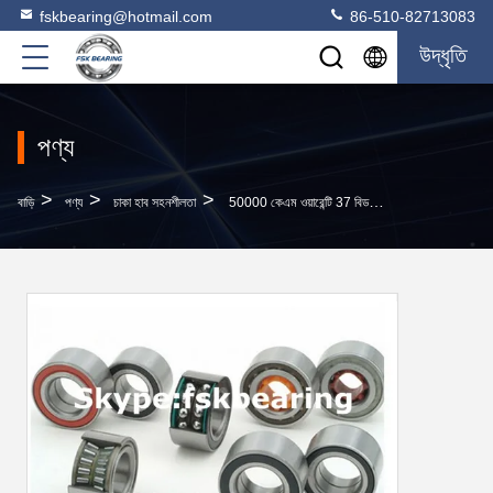
fskbearing@hotmail.com
86-510-82713083
উদ্ধৃতি
পণ্য
>
>
>
বাড়ি
পণ্য
চাকা হাব সহনশীলতা
50000 কেএম ওয়ারেন্টি 37 বিডব্লিউডি01 বি, 541521 সি ফোর্ড বিএমডাব্লু রিয়ার চাকা ভারবহন অটো খুচরা যন্ত্রাংশ