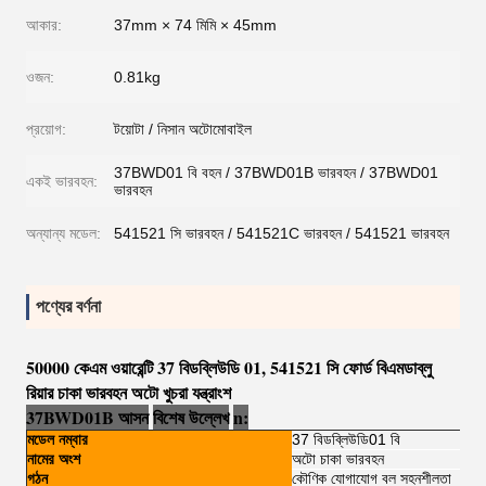
আকার:
37mm × 74 মিমি × 45mm
ওজন:
0.81kg
প্রয়োগ:
টয়োটা / নিসান অটোমোবাইল
37BWD01 বি বহন / 37BWD01B ভারবহন / 37BWD01
একই ভারবহন:
ভারবহন
অন্যান্য মডেল:
541521 সি ভারবহন / 541521C ভারবহন / 541521 ভারবহন
পণ্যের বর্ণনা
50000 কেএম ওয়ারেন্টি 37 বিডব্লিউডি 01, 541521 সি ফোর্ড বিএমডাব্লু
রিয়ার চাকা ভারবহন অটো খুচরা যন্ত্রাংশ
37BWD01B আসন
বিশেষ উল্লেখ
n:
মডেল নম্বার
37 বিডব্লিউডি01 বি
নামের অংশ
অটো চাকা ভারবহন
গঠন
কৌণিক যোগাযোগ বল সহনশীলতা