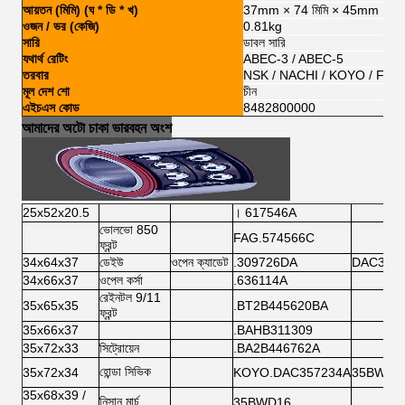
আয়তন (মিমি) (ঘ * ডি * খ)
37mm × 74 মিমি × 45mm
ওজন / ভর (কেজি)
0.81kg
সারি
ডাবল সারি
যথার্থ রেটিং
ABEC-3 / ABEC-5
তরবার
NSK / NACHI / KOYO / FSK
মূল দেশ শো
চীন
এইচএস কোড
8482800000
আমাদের অটো চাকা ভারবহন অংশ
25x52x20.5
। 617546A
ভোলভো 850
FAG.574566C
ফ্রন্ট
34x64x37
ডেইউ
ওপেন ক্যাডেট
.309726DA
DAC346
34x66x37
ওপেল কর্সা
.636114A
রেইনটল 9/11
35x65x35
.BT2B445620BA
ফ্রন্ট
35x66x37
.BAHB311309
35x72x33
সিট্রোয়েন
.BA2B446762A
হোন্ডা সিভিক
35x72x34
KOYO.DAC357234A
35BWD0
35x68x39 /
নিসান মার্চ
35BWD16