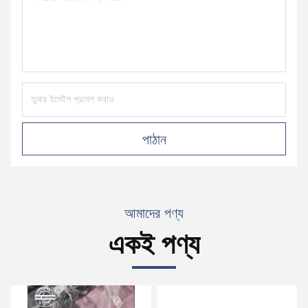
পাঠান
আমাদের পণ্য
একই পণ্য