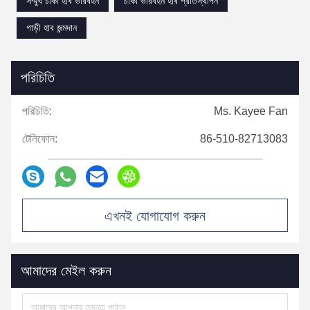
সম্মুখ চাকা হাব ভারবহন
চাকা ভারবহন হাব প্রতিস্থাপন
গাড়ী হাব জন্মদান
পরিচিতি
পরিচিতি:
Ms. Kayee Fan
টেলিফোন:
86-510-82713083
এখনই যোগাযোগ করুন
আমাদের মেইল ​​করুন