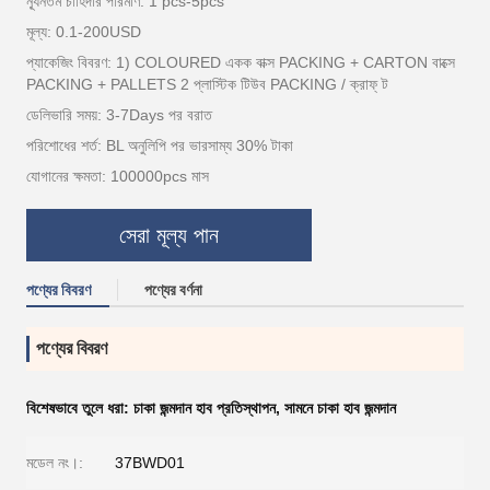
ন্যূনতম চাহিদার পরিমাণ: 1 pcs-5pcs
মূল্য: 0.1-200USD
প্যাকেজিং বিবরণ: 1) COLOURED একক বাক্স PACKING + CARTON বাক্সে
PACKING + PALLETS 2 প্লাস্টিক টিউব PACKING / ক্রাফ্ ট
ডেলিভারি সময়: 3-7Days পর বরাত
পরিশোধের শর্ত: BL অনুলিপি পর ভারসাম্য 30% টাকা
যোগানের ক্ষমতা: 100000pcs মাস
সেরা মূল্য পান
পণ্যের বিবরণ
পণ্যের বর্ণনা
পণ্যের বিবরণ
বিশেষভাবে তুলে ধরা:
চাকা জন্মদান হাব প্রতিস্থাপন
,
সামনে চাকা হাব জন্মদান
মডেল নং।:
37BWD01