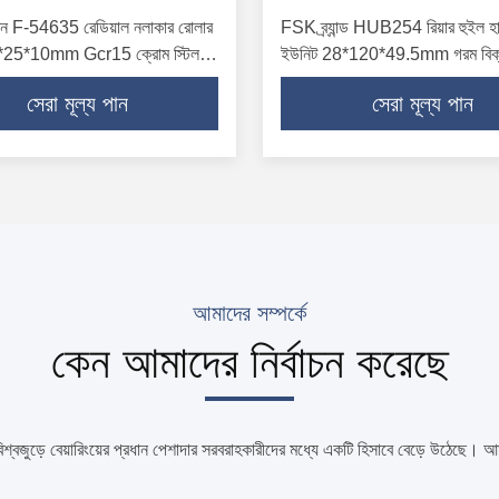
মেশিন F-54635 রেডিয়াল নলাকার রোলার
FSK ব্র্যান্ড HUB254 রিয়ার হুইল হাব
12*25*10mm Gcr15 ক্রোম স্টিল হট
ইউনিট 28*120*49.5mm গরম বিক্
সেরা মূল্য পান
সেরা মূল্য পান
আমাদের সম্পর্কে
কেন আমাদের নির্বাচন করেছে
্বজুড়ে বেয়ারিংয়ের প্রধান পেশাদার সরবরাহকারীদের মধ্যে একটি হিসাবে বেড়ে উঠেছে। আম