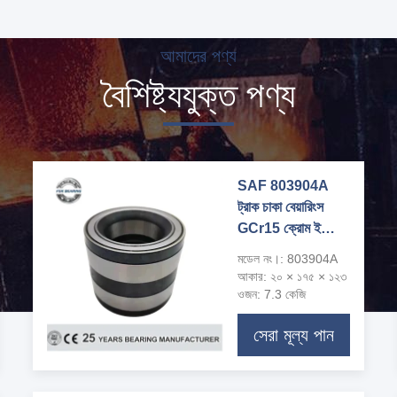
আমাদের পণ্য
বৈশিষ্ট্যযুক্ত পণ্য
SAF 803904A
ট্রাক চাকা বেয়ারিংস
GCr15 ক্রোম ইস্পাত
সিল মোড়ক
মডেল নং।: 803904A
আকার: ২০ × ১৭৫ × ১২৩
ওজন: 7.3 কেজি
সেরা মূল্য পান