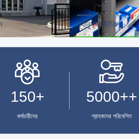
ন
ম্যানুফ্যাকচারিং
ণ পেশাদার নকশা দল এবং উন্নত
উন্নত স্বয়ংক্রিয় মেশিন, কঠোরভাবে নিয়ন
 কর্মশালা।আমরা আপনার প্রয়োজনীয়
ব্যবস্থা প্রক্রিয়া.আমরা আপনার চাহিদার
বিকাশ করতে সহযোগিতা করতে পারি।
সমস্ত বৈদ্যুতিক টার্মিনাল তৈরি করতে প
150
+
5000+
+
কর্মচারীদের
গ্রাহকদের পরিবেশিত