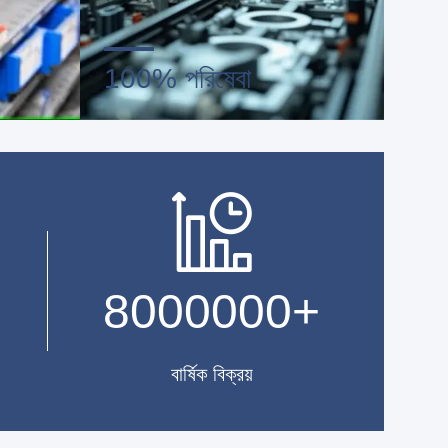
100% পরিষেবা
্ত্রণ
বাল্ক এবং কাস্টমাইজড ছোট প্যাকেজিং, FOB,
 বাইরে
CIF, DDU এবং DDP।আপনার সমস্ত
ারি।
উদ্বেগের জন্য সর্বোত্তম সমাধান খুঁজে পেতে
আমাদের সাহায্য করুন।
8000000
+
বার্ষিক বিক্রয়