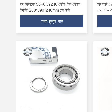
বড় আকারের 56FC39240 রোলিং মিল রোলার
চার সারি ৩১
বিয়ারিং 280*390*240mm চার সারি
২৮০*৩৯০*২
সেরা মূল্য পান