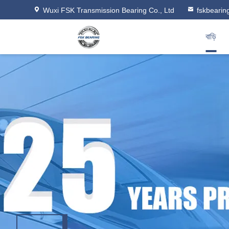
Wuxi FSK Transmission Bearing Co., Ltd
fskbeari
বাড়ি