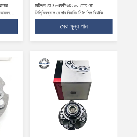
রোলার
মাল্টিপল রো ৪৮এফসি৩৪২০০ ফোর রো
 আয়রন
সিলিন্ড্রিক্যাল রোলার বিয়ারিং স্টিল মিল বিয়ারিং
সেরা মূল্য পান