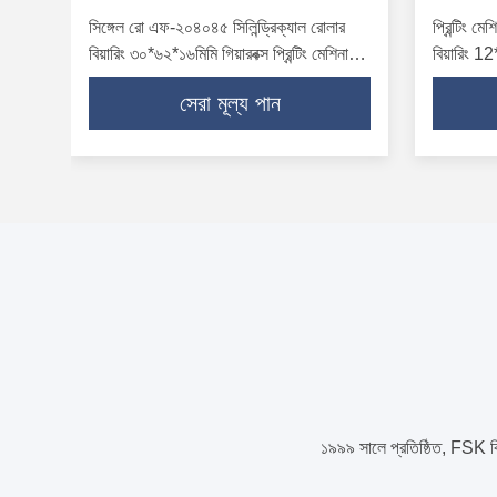
সিঙ্গেল রো এফ-২০৪০৪৫ সিলিন্ড্রিক্যাল রোলার
প্রিন্টিং 
বিয়ারিং ৩০*৬২*১৬মিমি গিয়ারবক্স প্রিন্টিং মেশিনারি
বিয়ারিং 
স্পেশাল
সেলিং
সেরা মূল্য পান
১৯৯৯ সালে প্রতিষ্ঠিত, FSK বিশ