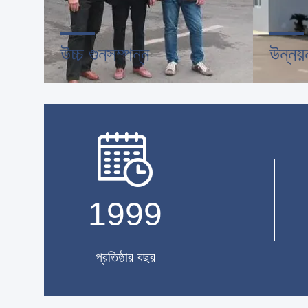
উচ্চ গুনসম্পন্ন
উন্নয়
ট্রাস্ট সিল, ক্রেডিট চেক, RoSH এবং
অভ্যন্তরী
সরবরাহকারীর সক্ষমতা মূল্যায়ন।কোম্পানির
যন্ত্রপাতি
কঠোরভাবে মান নিয়ন্ত্রণ ব্যবস্থা এবং পেশাদার
পণ্যগুলি 
পরীক্ষা ল্যাব রয়েছে।
1999
প্রতিষ্ঠার বছর