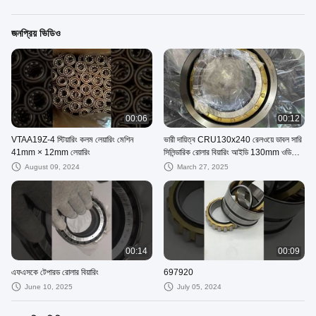
জনপ্রিয় ভিডিও
00:06
00:12
VTAA19Z-4 স্টিয়ারিং কলম লেয়ারিং মেশিন
ভারী দায়িত্ব CRU130x240 রেলওয়ে ডাবল সারি
41mm × 12mm লেয়ারিং
সিলিন্ডারিক রোলার বিয়ারিং আইডি 130mm ওডি
240mm
August 09, 2024
March 27, 2025
00:14
00:09
এফএসকে টেপারড রোলার বিয়ারিং
697920
June 10, 2025
July 05, 2024