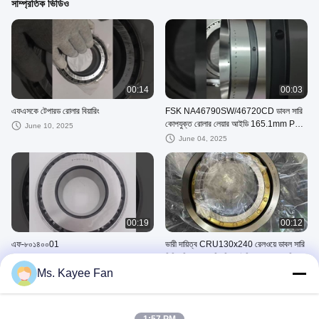
সাম্প্রতিক ভিডিও
00:14
00:03
এফএসকে টেপারড রোলার বিয়ারিং
FSK NA46790SW/46720CD ডাবল সারি
কোপযুক্ত রোলার লেয়ার আইডি 165.1mm P6
June 10, 2025
P5
June 04, 2025
00:19
00:12
এফ-৮০১৪০০01
ভারী দায়িত্ব CRU130x240 রেলওয়ে ডাবল সারি
সিলিন্ডারিক রোলার বিয়ারিং আইডি 130mm ওডি
May 28, 2025
240mm
Ms. Kayee Fan
March 27, 2025
অন্যান্য ভিডিও