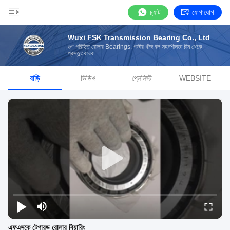
চ্যাট
যোগাযোগ
Wuxi FSK Transmission Bearing Co., Ltd
গুণ পরিহিত রোলার Bearings, গভীর খাঁজ বল সহনশীলতা চীন থেকে
প্রস্তুতকারক
বাড়ি
ভিডিও
প্লেলিস্ট
WEBSITE
এফএসকে টেপারড রোলার বিয়ারিং