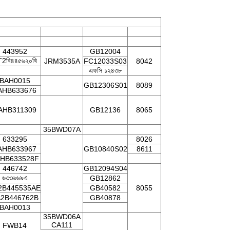
443952
GB12004
2বি৪৪৫৬২০বি
JRM3535A
FC12033S03
8042
এফসি ১২৪৩৮
BAH0015
GB12306S01
8089
AHB633676
AHB311309
GB12136
8065
35BWD07A
633295
8026
AHB633967
GB10840S02
8611
HB633528F
446742
GB12094S04
৬৩৩৬৬৯এ
GB12862
2B445535AE
GB40582
8055
2B446762B
GB40878
BAH0013
35BWD06A
CA111
FWB14