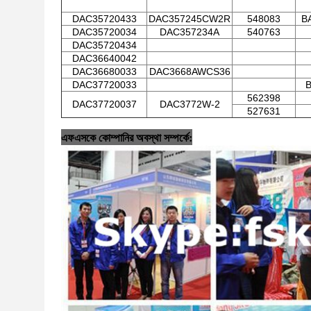
DAC35720433
DAC357245CW2R
548083
B
DAC35720034
DAC357234A
540763
DAC35720434
DAC36640042
DAC36680033
DAC3668AWCS36
DAC37720033
B
562398
DAC37720037
DAC3772W-2
527631
এফএসকে কোম্পানির অবস্থা সম্পর্কে: