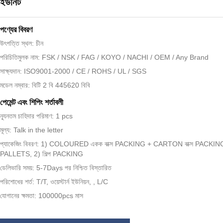
ইউনিট
পণ্যের বিবরণ
উৎপত্তি স্থল: চীন
পরিচিতিমুলক নাম: FSK / NSK / FAG / KOYO / NACHI / OEM / Any Brand
সাক্ষ্যদান: ISO9001-2000 / CE / ROHS / UL / SGS
মডেল নম্বার: বিটি 2 বি 445620 বিবি
পেমেন্ট এবং শিপিং শর্তাবলী
ন্যূনতম চাহিদার পরিমাণ: 1 pcs
মূল্য: Talk in the letter
প্যাকেজিং বিবরণ: 1) COLOURED একক বাক্স PACKING + CARTON বাক্স PACKIN
PALLETS, 2) শিল্প PACKING
ডেলিভারি সময়: 5-7Days পর নিশ্চিত বিস্তারিত
পরিশোধের শর্ত: T/T, ওয়েস্টার্ন ইউনিয়ন, , L/C
যোগানের ক্ষমতা: 100000pcs মাস