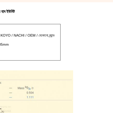
ইল হাব ইউনিট
OYO / NACHI / OEM / যেকোনো ব্র্যান্ড
 35mm