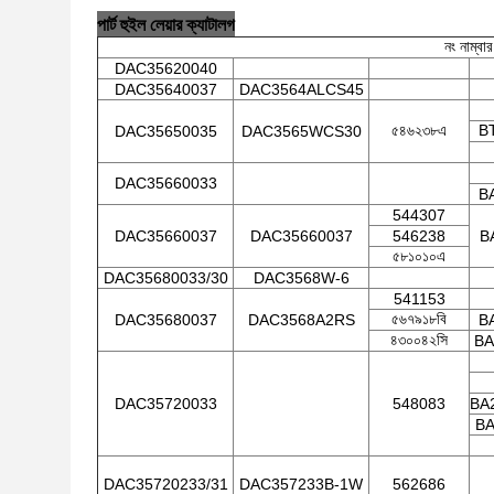
পার্ট হুইল লেয়ার ক্যাটালগ
নং নাম্বার
DAC35620040
DAC35640037
DAC3564ALCS45
৫৪৬২৩৮এ
BT
DAC35650035
DAC3565WCS30
DAC35660033
B
544307
DAC35660037
DAC35660037
546238
B
৫৮১০১০এ
DAC35680033/30
DAC3568W-6
541153
৫৬৭৯১৮বি
DAC35680037
DAC3568A2RS
B
৪৩০০৪২সি
BA
DAC35720033
548083
BA
BA
DAC35720233/31
DAC357233B-1W
562686