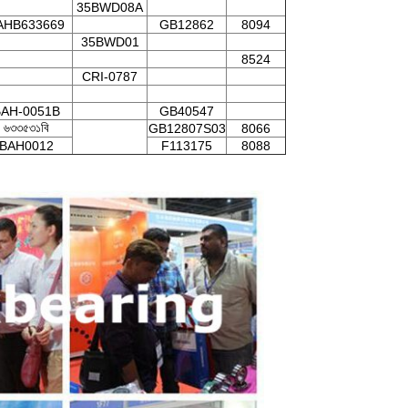
35BWD08A
AHB633669
GB12862
8094
35BWD01
8524
CRI-0787
AH-0051B
GB40547
৬৩৩৫৩১বি
GB12807S03
8066
BAH0012
F113175
8088