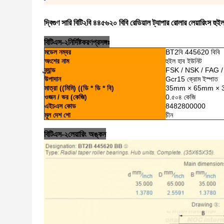
দ্বিগুণ সারি বিটি২বি ৪৪৫৬২০ বিবি রেডিয়াল ট্যাপার রোলার লেয়ারিংস হু
বিটিএস-২
নির্দিষ্টকরণ
প্রসঙ্গঃ
মডেল নম্বর
BT2বি 445620 বিবি
অংশের নাম
হুইল হাব ইউনিট
ব্র্যান্ড
FSK / NSK / FAG / K
উপাদান
Gcr15 ক্রোম ইস্পাত
মাত্রা ((মিমি) ((ডি * ডি * বি)
35mm × 65mm ×
ওজন / ভর (কেজি)
0.৫০৪ কেজি
এইচএস কোড
8482800000
মূল দেশ শো
চীন
বিটিএস-২
লেয়ারিং অঙ্কন