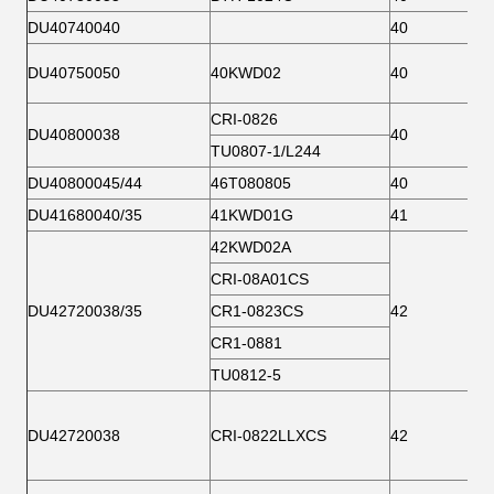
DU40740040
40
DU40750050
40KWD02
40
CRI-0826
DU40800038
40
TU0807-1/L244
DU40800045/44
46T080805
40
DU41680040/35
41KWD01G
41
42KWD02A
CRI-08A01CS
DU42720038/35
CR1-0823CS
42
CR1-0881
TU0812-5
DU42720038
CRI-0822LLXCS
42