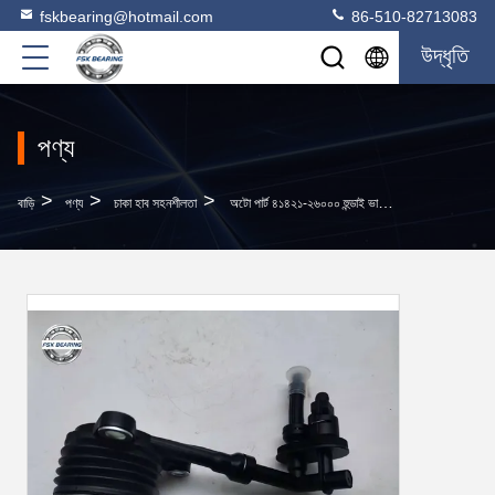
fskbearing@hotmail.com
86-510-82713083
উদ্ধৃতি
পণ্য
>
>
>
বাড়ি
পণ্য
চাকা হাব সহনশীলতা
অটো পার্ট ৪১৪২১-২৬০০০ হুন্ডাই ভার্না ২০১৬ এর জন্য ক্ল্যাচ রিলিজ লেয়ার