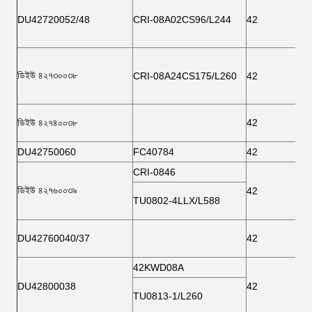
DU42720052/48
CRI-08A02CS96/L244
42
ডিইউ ৪২৭৩০০৩৮
CRI-08A24CS175/L260
42
ডিইউ ৪২৭৪০০৩৮
42
DU42750060
FC40784
42
CRI-0846
ডিইউ ৪২৭৬০০৩৯
42
TU0802-4LLX/L588
DU42760040/37
42
42KWD08A
DU42800038
42
TU0813-1/L260