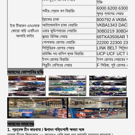
ইঞ্চি
6000.6200.6300.64
গভীর গ্রোভ বল বিয়ারিং
ক্ষুদ্র গ্লাসের লেয়ার
ট্রাকের চাকা
800792 A VKBA 54
অটোমোবাইল চাকা বেয়ারিং
VKBA1343 DAC3462
ইনা টিমকেন এনএসকে
কোয়ো নাচি এনটিএন
এয়ার কন্ডিশনারের লেয়ারিং
30BD219 30BD40 
আসাহি ফাইহ
ক্ল্যাচ রিলিজ লেয়ার
68TKA3506AR TK7
গোলাকার রোলার বেয়ারিং
22200 22300 2300
সিলিন্ড্রিক রোলার লেয়ার
LINK BELT সিলিন্ডারিক র
হাউজিং সহ বালিশ ব্লক বিয়ারিং
UCP UCF UCT UCFL 
ইগল রোলার বিয়ারিং
ইগল রোলার লেয়ারের সম্পূর্ণ
প্রিন্টিং মেশিনের লেয়ার
F সিরিজ, সুই রোলার এবং স
আমাদের কোম্পানির ছবিঃ
আমাদের সম্বন্ধেঃ
1. প্রত্যক্ষ চীন কারখানা / উত্পাদন শক্তিশালী ক্ষমতা সঙ্গে
আমরা চীনের জিয়াংসুতে ১০ বছরেরও বেশি সময় ধরে সরাসরি ভারবহন কারখানা।