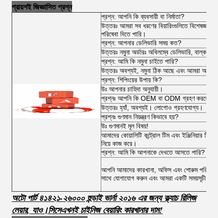
প্রায়শই জিজ্ঞাসিত প্রশ্ন
প্রশ্ন: আপনি কি ব্যবসায়ী বা নির্মাতা?
উত্তরঃ আমরা সব ধরণের বিয়ারিংগুলিতে বিশেষজ্ঞ 
পরিষেবা দিতে পারি।
প্রশ্ন: আপনার ডেলিভারি সময় কত?
উত্তরঃ নমুনা অর্ডারঃ অবিলম্বে ডেলিভারি, বাল্ক অর
প্রশ্ন: আমি কি নমুনা চাইতে পারি?
উত্তরঃ অবশ্যই, নমুনা ঠিক আছে এবং আমরা আপনাকে ব
প্রশ্ন: শিপিংয়ের উপায় কি?
উঃ আপনার চাহিদা অনুযায়ী।
প্রশ্নঃ আপনি কি OEM বা ODM গ্রহণ করতে পা
উত্তরঃ হ্যাঁ, অবশ্যই। লোগোও গ্রহণযোগ্য।
প্রশ্নঃ গুণমান নিয়ন্ত্রণ কিভাবে হয়?
উঃ গুণমানই মূল বিষয়!
আমাদের কোয়ালিটি কন্ট্রোল টিম এবং ইঞ্জিনিয়ার টিম অর্
নিয়ে কাজ করে।
প্রশ্ন: আমি কি আপনাকে দেখতে আসতে পারি?
আপনি আমাদের কারখানা, অফিস এবং শোরুম পরিদর্শন ক
সাথে যোগাযোগ করুন এবং আমরা একটি সময়সূচী কর
অটো পার্ট ৪১৪২১-২৬০০০ হুন্ডাই ভার্না ২০১৬ এর জন্য ক্ল্যাচ রিলিজ
লেয়ার
,
যাও।
সি
সে
এখনই চাইনিজ বেয়ারিং কারখানার দাম!