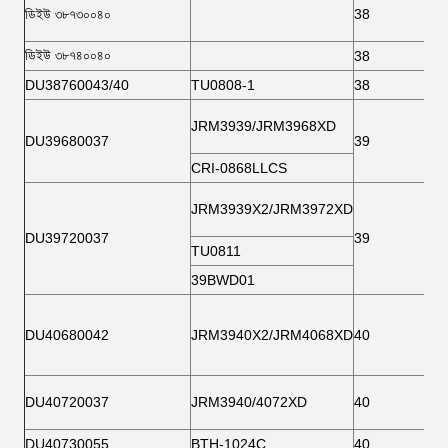
ডিইউ ৩৮৭৩০০৪০
38
ডিইউ ৩৮৭৪০০৪০
38
DU38760043/40
TU0808-1
38
JRM3939/JRM3968XD
DU39680037
39
CRI-0868LLCS
JRM3939X2/JRM3972XD
DU39720037
39
TU0811
39BWD01
DU40680042
JRM3940X2/JRM4068XD
40
DU40720037
JRM3940/4072XD
40
DU40730055
BTH-1024C
40