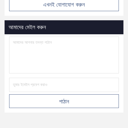
এখনই যোগাযোগ করুন
আমাদের মেইল ​​করুন
পাঠান