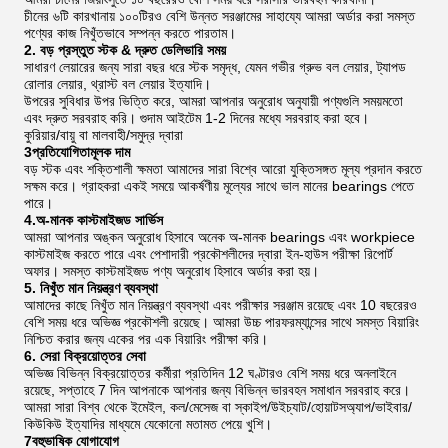
চীনের ৬টি কারখানায় ১০০টিরও বেশি উন্নত সরঞ্জামের সাহায্যে আমরা অর্ডার করা সমস্ত
পণ্যের কাজ নিখুঁতভাবে সম্পন্ন করতে পারতাম।
2. বড় প্রস্তুত স্টক & দ্রুত ডেলিভারি সময়
সাধারণ লেয়ারের জন্য সারা বছর ধরে স্টক সমৃদ্ধ, যেমন গভীর গ্রুভ বল লেয়ার, ট্যাপড
রোলার লেয়ার, থ্রাস্ট বল লেয়ার ইত্যাদি।
উপরের সুবিধার উপর ভিত্তি করে, আমরা আপনার অনুরোধ অনুযায়ী পণ্যগুলি সময়মতো
এবং দ্রুত সরবরাহ করি। গুদাম আইটেম 1-2 দিনের মধ্যে সরবরাহ করা হবে।
কুরিয়ার/বায়ু বা মালবাহী/সমুদ্র দ্বারা
3প্রতিযোগিতামূলক দাম
বড় স্টক এবং শক্তিশালী ক্ষমতা আমাদের সারা বিশ্বে আরো যুক্তিসঙ্গত মূল্য প্রদান করতে
সক্ষম করে। গ্রাহকরা একই সময়ে আকর্ষণীয় মূল্যের সাথে ভাল মানের bearings পেতে
পারে।
4.অ-মানক কাস্টমাইজড সার্ভিস
আমরা আপনার অঙ্কন অনুরোধ হিসাবে অনেক অ-মানক bearings এবং workpiece
কাস্টমাইজ করতে পারে এবং পেশাদারী প্রকৌশলীদের দ্বারা ইন-হাউস পরীক্ষা রিপোর্ট
অফার। সমস্ত কাস্টমাইজড পণ্য অনুরোধ হিসাবে অর্ডার করা হয়।
5. নিখুঁত মান নিয়ন্ত্রণ ব্যবস্থা
আমাদের কাছে নিখুঁত মান নিয়ন্ত্রণ ব্যবস্থা এবং পরীক্ষার সরঞ্জাম রয়েছে এবং 10 বছরেরও
বেশি সময় ধরে অভিজ্ঞ প্রকৌশলী রয়েছে। আমরা উচ্চ পারফরম্যান্সের সাথে সমস্ত বিয়ারিং
নিশ্চিত করার জন্য একের পর এক বিয়ারিং পরীক্ষা করি।
6. সেরা বিক্রয়োত্তর সেবা
অভিজ্ঞ বিভিন্ন বিক্রয়োত্তর কর্মীরা প্রতিদিন 12 ঘণ্টারও বেশি সময় ধরে অনলাইনে
রয়েছে, সপ্তাহে 7 দিন আপনাকে আপনার জন্য বিভিন্ন ভারবহন সমাধান সরবরাহ করে।
আমরা সারা বিশ্ব থেকে ইমেইল, কল/মেসেজ বা স্কাইপ/উইচ্যাট/হোয়াটসঅ্যাপ/ভাইবার/
কিউকিউ ইত্যাদির মাধ্যমে যেকোনো মতামত পেয়ে খুশি।
7বহুভাষিক যোগাযোগ