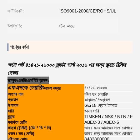
সার্টিফিকেট:
ISO9001-2000/CE/ROHS/UL
উপস্থিতি:
স্টক আছে
পণ্যের বর্ণনা
অটো পার্ট ৪১৪২১-২৬০০০ হুন্ডাই ভার্না ২০১৬ এর জন্য ক্ল্যাচ রিলিজ
লেয়ার
ভালুক
i
এনজি
এসপি
ই
প্রসঙ্গ:
এফএসকে লেয়ারিং
৪১৪২১-২৬০০০
মডেল নম্বর
অংশের নাম
হুইল হাব লেয়ারিং
প্রয়োগ
আধুনিক/মিতসুবিশি
উপাদান
Gcr15 ক্রোম ইস্পাত
সারি
ডাবল সারি
ব্র্যান্ড
TIMKEN / NSK / NTN / FSK
যথার্থতা রেটিং
ABEC-3 / ABEC-5
মাত্রা ((মিমি) ((ডি * ডি * বি)
জানার জন্য আমাদের সাথে যোগাযোগ ক
ওজন / ভর (কেজি)
জানার জন্য আমাদের সাথে যোগাযোগ ক
এইচএস কোড
8482800000