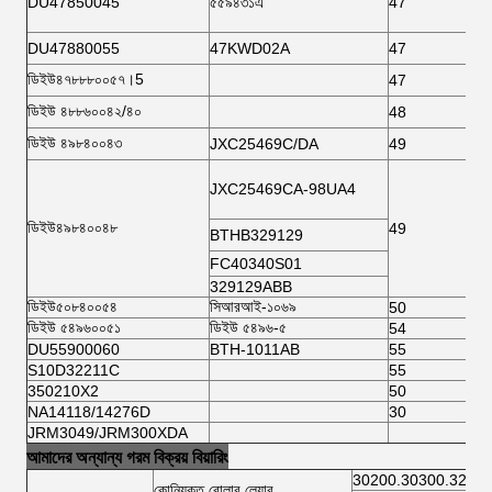
DU47850045
৫৫৯৪৩১এ
47
DU47880055
47KWD02A
47
ডিইউ৪৭৮৮৮০০৫৭।5
47
ডিইউ ৪৮৮৬০০৪২/৪০
48
ডিইউ ৪৯৮৪০০৪৩
JXC25469C/DA
49
JXC25469CA-98UA4
ডিইউ৪৯৮৪০০৪৮
49
BTHB329129
FC40340S01
329129ABB
ডিইউ৫০৮৪০০৫৪
সিআরআই-১০৬৯
50
ডিইউ ৫৪৯৬০০৫১
ডিইউ ৫৪৯৬-৫
54
DU55900060
BTH-1011AB
55
S10D32211C
55
350210X2
50
NA14118/14276D
30
JRM3049/JRM300XDA
আমাদের অন্যান্য গরম বিক্রয় বিয়ারিং
30200.30300.32200
কোনিযুক্ত রোলার লেয়ার