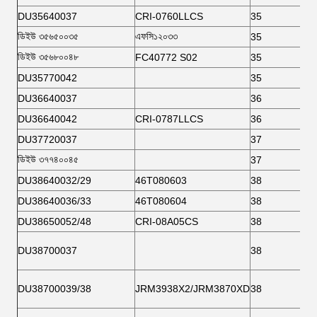
DU35640037
CRI-0760LLCS
35
ডিইউ ৩৫৬৫০০৩৫
এফসি১২০৩৩
35
ডিইউ ৩৫৬৮০০৪৮
FC40772 S02
35
DU35770042
35
DU36640037
36
DU36640042
CRI-0787LLCS
36
DU37720037
37
ডিইউ ৩৭৭৪০০৪৫
37
DU38640032/29
46T080603
38
DU38640036/33
46T080604
38
DU38650052/48
CRI-08A05CS
38
DU38700037
38
DU38700039/38
JRM3938X2/JRM3870XD
38