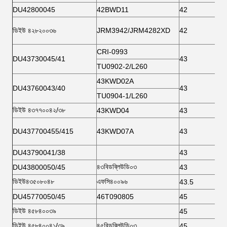
DU42800045
42BWD11
42
ডিইউ ৪২৮২০০৩৬
JRM3942/JRM4282XD
42
CRI-0993
DU43730045/41
43
TU0902-2/L260
43KWD02A
DU43760043/40
43
TU0904-1/L260
ডিইউ ৪৩৭৭০০৪২/৩৮
43KWD04
43
DU437700455/415
43KWD07A
43
DU43790041/38
43
৪৩বিডব্লিউডি০৩
DU43800050/45
43
ডিইউ৪৩৫০৮০৪৮
এফসি৪০০৯৬
43.5
DU45770050/45
46T090805
45
ডিইউ ৪৫৮৪০০৩৯
45
ডিইউ ৪৫৮৪০০৪১/৩৯
৪৫বিডব্লিউডি০৩
45