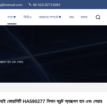
ng@hotmail.com
86-510-82713083
ি
পণ্য
ভিডিও
আমাদের সম্পর্কে
খবর
মামলা
ক্সেল হাব এবং লেয়ার
হাই কোয়ালিটি HA590277 নিসান ফ্রন্ট অ্যাক্সেল হাব এবং লেয়ার