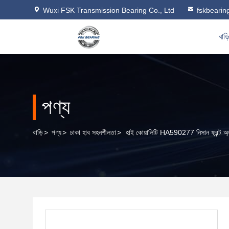
Wuxi FSK Transmission Bearing Co., Ltd
fskbeari
বাড়
পণ্য
বাড়ি
>
পণ্য
>
চাকা হাব সহনশীলতা
>
হাই কোয়ালিটি HA590277 নিসান ফ্রন্ট অ্যা