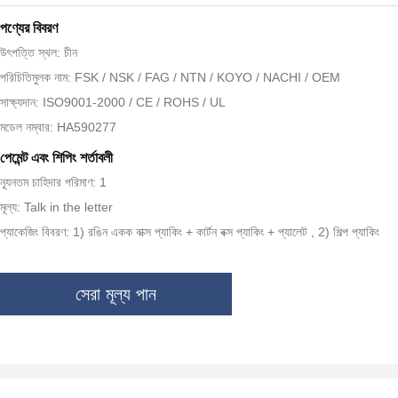
পণ্যের বিবরণ
উৎপত্তি স্থল: চীন
পরিচিতিমুলক নাম: FSK / NSK / FAG / NTN / KOYO / NACHI / OEM
সাক্ষ্যদান: ISO9001-2000 / CE / ROHS / UL
মডেল নম্বার: HA590277
পেমেন্ট এবং শিপিং শর্তাবলী
ন্যূনতম চাহিদার পরিমাণ: 1
মূল্য: Talk in the letter
প্যাকেজিং বিবরণ: 1) রঙিন একক বাক্স প্যাকিং + কার্টন বক্স প্যাকিং + প্যালেট , 2) শিল্প প্যাকিং
সেরা মূল্য পান