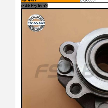
বিকল্প নম্বর ৪
BR930684
লেয়ারিং বিস্তারিত ছবি