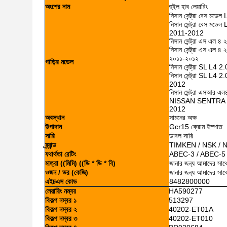
অংশের নাম
হুইল হাব লেয়ারিং
নিসান সেন্ট্রা বেস
নিসান সেন্ট্রা বেস
2011-2012
নিসান সেন্ট্রা এস এল
নিসান সেন্ট্রা এস এল
২০১১-২০১২
গাড়ির মডেল
নিসান সেন্ট্রা SL
নিসান সেন্ট্রা SL
2012
নিসান সেন্ট্রা এসআর
NISSAN SENTRA 
2012
অবস্থান
সামনের অক্ষ
উপাদান
Gcr15 ক্রোম ইস্পাত
সারি
ডাবল সারি
ব্র্যান্ড
TIMKEN / NSK / 
যথার্থতা রেটিং
ABEC-3 / ABEC-5
মাত্রা ((মিমি) ((ডি * ডি * বি)
জানার জন্য আমাদের সাথ
ওজন / ভর (কেজি)
জানার জন্য আমাদের সাথ
এইচএস কোড
8482800000
লেয়ারিং নম্বর
HA590277
বিকল্প নম্বর ১
513297
বিকল্প নম্বর ২
40202-ET01A
বিকল্প নম্বর ৩
40202-ET010