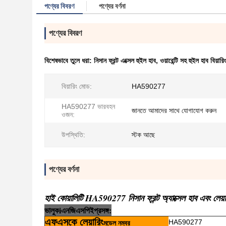
পণ্যের বিবরণ
পণ্যের বর্ণনা
পণ্যের বিবরণ
বিশেষভাবে তুলে ধরা:
নিসান ফ্রন্ট এক্সেল হুইল হাব
,
ওয়ারেন্টি সহ হুইল হাব বিয়ারিং
বিয়ারিং মোড:
HA590277
HA590277 ভারবহন
জানতে আমাদের সাথে যোগাযোগ করুন
ওজন:
উপস্থিতি:
স্টক আছে
পণ্যের বর্ণনা
হাই কোয়ালিটি HA590277 নিসান ফ্রন্ট অ্যাক্সেল হাব এবং লেয়া
ভালুক
i
এনজি
এসপি
ই
প্রসঙ্গ:
এফএসকে লেয়ারিং
HA590277
মডেল নম্বর