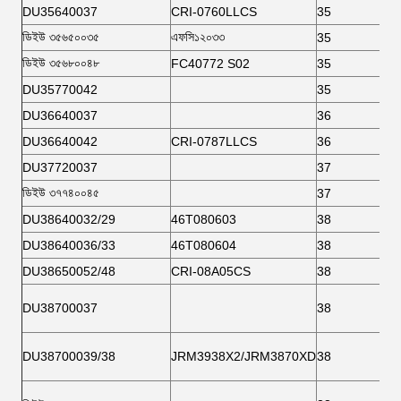
DU35640037
CRI-0760LLCS
35
ডিইউ ৩৫৬৫০০৩৫
এফসি১২০৩৩
35
ডিইউ ৩৫৬৮০০৪৮
FC40772 S02
35
DU35770042
35
DU36640037
36
DU36640042
CRI-0787LLCS
36
DU37720037
37
ডিইউ ৩৭৭৪০০৪৫
37
DU38640032/29
46T080603
38
DU38640036/33
46T080604
38
DU38650052/48
CRI-08A05CS
38
DU38700037
38
DU38700039/38
JRM3938X2/JRM3870XD
38