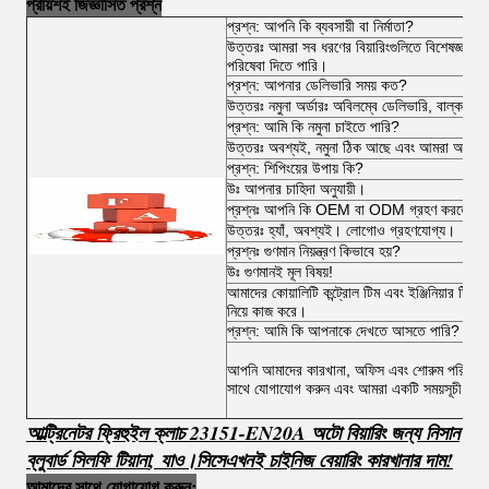
প্রায়শই জিজ্ঞাসিত প্রশ্ন
প্রশ্ন: আপনি কি ব্যবসায়ী বা নির্মাতা?
উত্তরঃ আমরা সব ধরণের বিয়ারিংগুলিতে বিশেষজ্ঞ 
পরিষেবা দিতে পারি।
প্রশ্ন: আপনার ডেলিভারি সময় কত?
উত্তরঃ নমুনা অর্ডারঃ অবিলম্বে ডেলিভারি, বাল্ক অর
প্রশ্ন: আমি কি নমুনা চাইতে পারি?
উত্তরঃ অবশ্যই, নমুনা ঠিক আছে এবং আমরা আপনাকে ব
প্রশ্ন: শিপিংয়ের উপায় কি?
উঃ আপনার চাহিদা অনুযায়ী।
প্রশ্নঃ আপনি কি OEM বা ODM গ্রহণ করতে পা
উত্তরঃ হ্যাঁ, অবশ্যই। লোগোও গ্রহণযোগ্য।
প্রশ্নঃ গুণমান নিয়ন্ত্রণ কিভাবে হয়?
উঃ গুণমানই মূল বিষয়!
আমাদের কোয়ালিটি কন্ট্রোল টিম এবং ইঞ্জিনিয়ার টিম অর্
নিয়ে কাজ করে।
প্রশ্ন: আমি কি আপনাকে দেখতে আসতে পারি?
আপনি আমাদের কারখানা, অফিস এবং শোরুম পরিদর্শন ক
সাথে যোগাযোগ করুন এবং আমরা একটি সময়সূচী কর
আল্ট্রিনেটর ফ্রিহুইল ক্লাচ 23151-EN20A অটো বিয়ারিং জন্য নিসান
ব্লুবার্ড সিলফি টিয়ানা
,
যাও।
সি
সে
এখনই চাইনিজ বেয়ারিং কারখানার দাম!
আমাদের সাথে যোগাযোগ করুন: