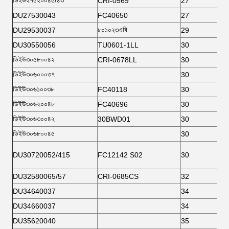
ডিইউ২৭৫২০০৪৫/৪৩
CRI-0569
27
DU27530043
FC40650
27
৮০১০২৩এবি
DU29530037
29
DU30550056
TU0601-1LL
30
ডিইউ৩০৫৮০০৪২
CRI-0678LL
30
ডিইউ৩০৬০০০৩৭
30
ডিইউ৩০৬১০০৩৮
FC40118
30
ডিইউ৩০৬২০০৪৮
FC40696
30
ডিইউ৩০৬৩০০৪২
30BWD01
30
ডিইউ৩০৬৮০০৪৫
30
DU30720052/415
FC12142 S02
30
DU32580065/57
CRI-0685CS
32
DU34640037
34
DU34660037
34
DU35620040
35