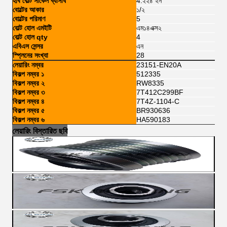
হাব বোল্ট সার্কেল ব্যাসার্ধ
4.২২৪ ইন
বোল্টের আকার
১/২
বোল্টের পরিমাণ
5
বোল্ট হোল এমইটি
এম১৪এক্স২
বোল্ট হোল qty
4
এবিএস সেন্সর
এন
স্প্লিনের সংখ্যা
28
লেয়ারিং নম্বর
23151-EN20A
বিকল্প নম্বর ১
512335
বিকল্প নম্বর ২
RW8335
বিকল্প নম্বর ৩
7T412C299BF
বিকল্প নম্বর ৪
7T4Z-1104-C
বিকল্প নম্বর ৫
BR930636
বিকল্প নম্বর ৬
HA590183
লেয়ারিং বিস্তারিত ছবি