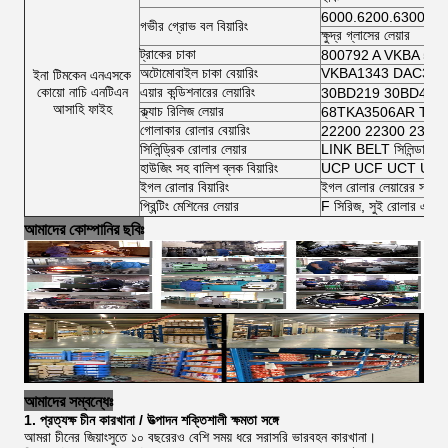
6000.6200.6300.64
গভীর গ্রোভ বল বিয়ারিং
ক্ষুদ্র গ্লাসের লেয়ার
ট্রাকের চাকা
800792 A VKBA 54
অটোমোবাইল চাকা বেয়ারিং
VKBA1343 DAC3462
ইনা টিমকেন এনএসকে
কোয়ো নাচি এনটিএন
এয়ার কন্ডিশনারের লেয়ারিং
30BD219 30BD40 
আসাহি ফাইহ
ক্ল্যাচ রিলিজ লেয়ার
68TKA3506AR TK7
গোলাকার রোলার বেয়ারিং
22200 22300 2300
সিলিন্ড্রিক রোলার লেয়ার
LINK BELT সিলিন্ডারিক র
হাউজিং সহ বালিশ ব্লক বিয়ারিং
UCP UCF UCT UCFL 
ইগল রোলার বিয়ারিং
ইগল রোলার লেয়ারের সম্পূর্ণ
প্রিন্টিং মেশিনের লেয়ার
F সিরিজ, সুই রোলার এবং স
আমাদের কোম্পানির ছবিঃ
আমাদের সম্বন্ধেঃ
1. প্রত্যক্ষ চীন কারখানা / উত্পাদন শক্তিশালী ক্ষমতা সঙ্গে
আমরা চীনের জিয়াংসুতে ১০ বছরেরও বেশি সময় ধরে সরাসরি ভারবহন কারখানা।