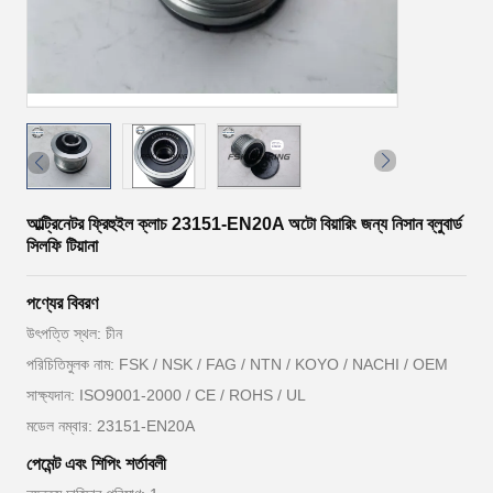
আল্ট্রিনেটর ফ্রিহুইল ক্লাচ 23151-EN20A অটো বিয়ারিং জন্য নিসান ব্লুবার্ড
সিলফি টিয়ানা
পণ্যের বিবরণ
উৎপত্তি স্থল: চীন
পরিচিতিমুলক নাম: FSK / NSK / FAG / NTN / KOYO / NACHI / OEM
সাক্ষ্যদান: ISO9001-2000 / CE / ROHS / UL
মডেল নম্বার: 23151-EN20A
পেমেন্ট এবং শিপিং শর্তাবলী