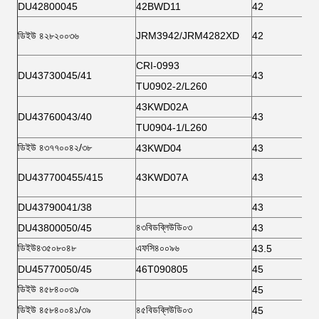
DU42800045
42BWD11
42
ডিইউ ৪২৮২০০৩৬
JRM3942/JRM4282XD
42
CRI-0993
DU43730045/41
43
TU0902-2/L260
43KWD02A
DU43760043/40
43
TU0904-1/L260
ডিইউ ৪৩৭৭০০৪২/৩৮
43KWD04
43
DU437700455/415
43KWD07A
43
DU43790041/38
43
৪৩বিডব্লিউডি০৩
DU43800050/45
43
ডিইউ৪৩৫০৮০৪৮
এফসি৪০০৯৬
43.5
DU45770050/45
46T090805
45
ডিইউ ৪৫৮৪০০৩৯
45
ডিইউ ৪৫৮৪০০৪১/৩৯
৪৫বিডব্লিউডি০৩
45