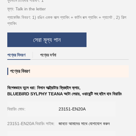
ন্যূনতম চাহিদার পরিমাণ: 1
মূল্য: Talk in the letter
প্যাকেজিং বিবরণ: 1) রঙিন একক বাক্স প্যাকিং + কার্টন বক্স প্যাকিং + প্যালেট , 2) শিল্প
প্যাকিং
সেরা মূল্য পান
পণ্যের বিবরণ
পণ্যের বর্ণনা
পণ্যের বিবরণ
বিশেষভাবে তুলে ধরা:
নিসান আল্ট্রাটার ফ্রিহুইল ক্লাচ
,
BLUEBIRD SYLPHY TEANA অটো লেয়ার
,
ওয়ারেন্টি সহ হুইল হাব বিয়ারিং
বিয়ারিং মোড:
23151-EN20A
23151-EN20A বিয়ারিং সাইজ:
জানতে আমাদের সাথে যোগাযোগ করুন