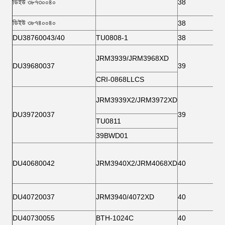
ডিইউ ৩৮৭৩০০৪০
38
ডিইউ ৩৮৭৪০০৪০
38
DU38760043/40
TU0808-1
38
JRM3939/JRM3968XD
DU39680037
39
CRI-0868LLCS
JRM3939X2/JRM3972XD
DU39720037
39
TU0811
39BWD01
DU40680042
JRM3940X2/JRM4068XD
40
DU40720037
JRM3940/4072XD
40
DU40730055
BTH-1024C
40