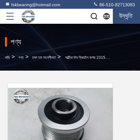
fskbearing@hotmail.com
86-510-82713083
উদ্ধৃতি
পণ্য
>
>
>
বাড়ি
পণ্য
চাকা হাব সহনশীলতা
আল্ট্রিনেটর ফ্রিহুইল ক্লাচ 23151-EN20A অটো বিয়ারিং জন্য নিসান ব্লুবার্ড সিলফি টিয়ানা