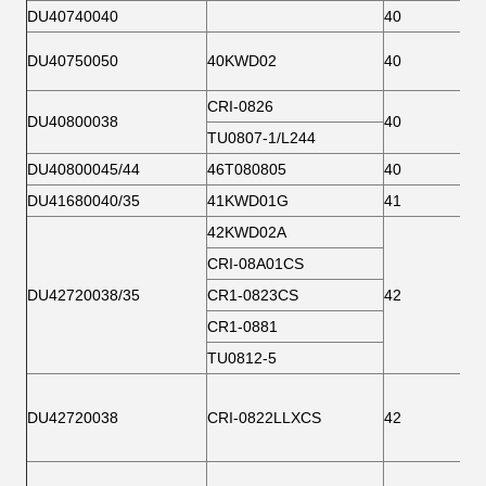
DU40740040
40
DU40750050
40KWD02
40
CRI-0826
DU40800038
40
TU0807-1/L244
DU40800045/44
46T080805
40
DU41680040/35
41KWD01G
41
42KWD02A
CRI-08A01CS
DU42720038/35
CR1-0823CS
42
CR1-0881
TU0812-5
DU42720038
CRI-0822LLXCS
42