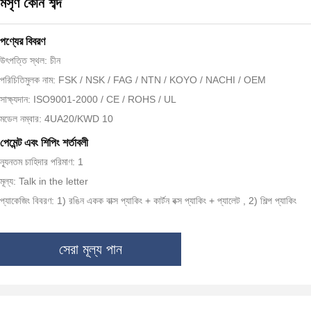
মসৃণ কোন শব্দ
পণ্যের বিবরণ
উৎপত্তি স্থল: চীন
পরিচিতিমুলক নাম: FSK / NSK / FAG / NTN / KOYO / NACHI / OEM
সাক্ষ্যদান: ISO9001-2000 / CE / ROHS / UL
মডেল নম্বার: 4UA20/KWD 10
পেমেন্ট এবং শিপিং শর্তাবলী
ন্যূনতম চাহিদার পরিমাণ: 1
মূল্য: Talk in the letter
প্যাকেজিং বিবরণ: 1) রঙিন একক বাক্স প্যাকিং + কার্টন বক্স প্যাকিং + প্যালেট , 2) শিল্প প্যাকিং
সেরা মূল্য পান