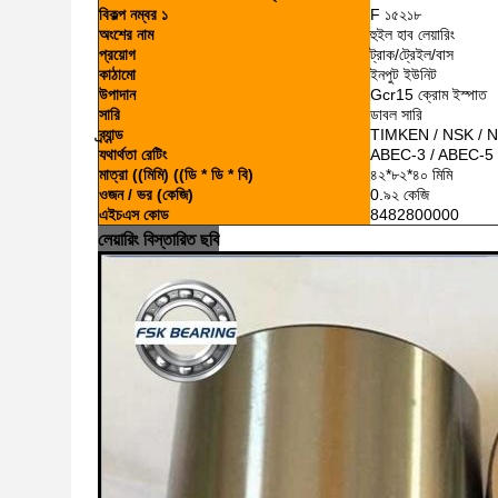
বিকল্প নম্বর ১
F ১৫২১৮
অংশের নাম
হুইল হাব লেয়ারিং
প্রয়োগ
ট্রাক/ট্রেইল/বাস
কাঠামো
ইনপুট ইউনিট
উপাদান
Gcr15 ক্রোম ইস্পাত
সারি
ডাবল সারি
ব্র্যান্ড
TIMKEN / NSK / 
যথার্থতা রেটিং
ABEC-3 / ABEC-5
মাত্রা ((মিমি) ((ডি * ডি * বি)
৪২*৮২*৪০ মিমি
ওজন / ভর (কেজি)
0.৯২ কেজি
এইচএস কোড
8482800000
লেয়ারিং বিস্তারিত ছবি