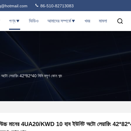
ng@hotmail.com
86-510-82713083
ি
পণ্য
ভিডিও
আমাদের সম্পর্কে
খবর
মামলা
ো লেয়ারিং 42*82*40 মিমি মসৃণ কোন শব্দ
উচ্চ মানের 4UA20/KWD 10 হাব ইউনিট অটো লেয়ারিং 42*82*