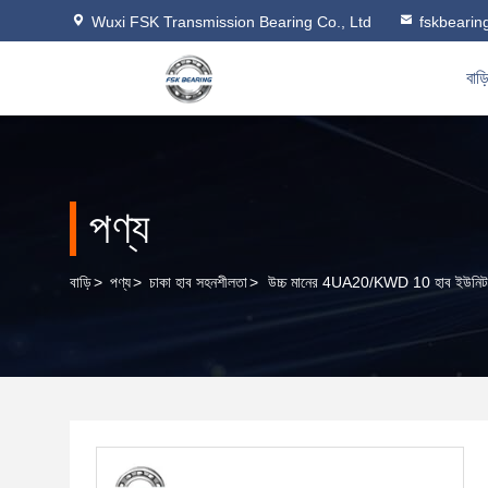
Wuxi FSK Transmission Bearing Co., Ltd
fskbeari
বাড়
পণ্য
বাড়ি
>
পণ্য
>
চাকা হাব সহনশীলতা
>
উচ্চ মানের 4UA20/KWD 10 হাব ইউনিট অট