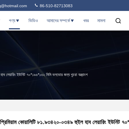
ng@hotmail.com
86-510-82713083
ি
পণ্য
ভিডিও
আমাদের সম্পর্কে
খবর
মামলা
হাব লেয়ারিং ইউনিট ৭০*১৯৬*১৩২ মিমি ভলভোর জন্য খুচরা যন্ত্রাংশ
প্রিমিয়াম কোয়ালিটি ৮১.৯৩৪২০-০৩৪৯ হুইল হাব লেয়ারিং ইউনিট ৭০*