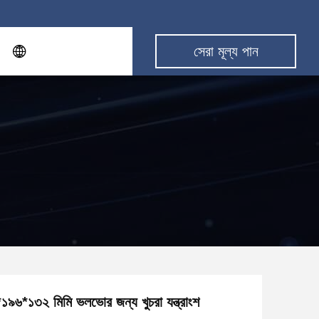
সেরা মূল্য পান
১৯৬*১৩২ মিমি ভলভোর জন্য খুচরা যন্ত্রাংশ