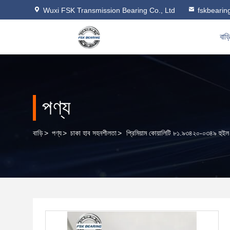
Wuxi FSK Transmission Bearing Co., Ltd
fskbeari
বাড়
পণ্য
বাড়ি
>
পণ্য
>
চাকা হাব সহনশীলতা
>
প্রিমিয়াম কোয়ালিটি ৮১.৯৩৪২০-০৩৪৯ হুইল 