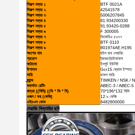
বিকল্প নম্বর ১
BTF 0021A
বিকল্প নম্বর ২
42541578
বিকল্প নম্বর ৩
5006207845
বিকল্প নম্বর ৪
81.934200330
বিকল্প নম্বর ৫
91.93420-0288
বিকল্প নম্বর ৬
F 300005
বিকল্প নম্বর ৭
ভিকেবিএ ৫৩৭৭
বিকল্প নম্বর ৮
BTF 0110
বিকল্প নম্বর ৯
801974AE.H195
অংশের নাম
হুইল হাব লেয়ারিং
প্রয়োগ
ট্রাক/ট্রেইল/বাস
কাঠামো
ইনপুট ইউনিট
উপাদান
Gcr15 ক্রোম ইস্পাত
সারি
ডাবল সারি
ব্র্যান্ড
TIMKEN / NSK / 
যথার্থতা রেটিং
ABEC-3 / ABEC-5
মাত্রা ((মিমি) ((ডি * ডি * বি)
70*196*132 মিমি
ওজন / ভর (কেজি)
12.৯ কেজি
এইচএস কোড
8482800000
লেয়ারিং বিস্তারিত ছবি