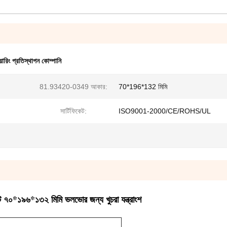
য়ারিং প্রতিস্থাপন কোম্পানি
81.93420-0349 আকার:
70*196*132 মিমি
সার্টিফিকেট:
ISO9001-2000/CE/ROHS/UL
িট ৭০*১৯৬*১৩২ মিমি ভলভোর জন্য খুচরা যন্ত্রাংশ