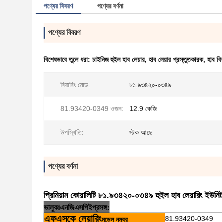
পণ্যের বিবরণ
পণ্যের বর্ণনা
পণ্যের বিবরণ
বিশেষভাবে তুলে ধরা:
চাইনিজ হুইল হাব লেয়ার
,
হাব লেয়ার প্রস্তুতকারক
,
হাব বি
বিয়ারিং মোড:
৮১.৯৩৪২০-০৩৪৯
81.93420-0349 ওজন:
12.9 কেজি
উপস্থিতি:
স্টক আছে
পণ্যের বর্ণনা
প্রিমিয়াম কোয়ালিটি ৮১.৯৩৪২০-০৩৪৯ হুইল হাব লেয়ারিং ইউন
ভালুক
i
এনজি
এসপি
ই
প্রসঙ্গ:
এফএসকে লেয়ারিং
81.93420-0349
মডেল নম্বর