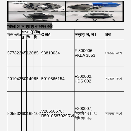
আমরা যে অন্যান্য ভারবহন করি
মাত্রা ((মিমি)
অংশ
এন
o
OEM
অন্যান্য
না, না।
চাকা
d
ডি
বি
F 300006
;
577822
45
120
85
93810034
সামনের অংশ
VKBA 3553
F300002
;
201042
50
140
95
5010566154
সামনের অংশ
HDS 002
F300007
;
V20550678
;
ভিকেবিএ ৫৪০৭
:
805532
60
168
102
সামনের অংশ
R5010587029RVI
বিটিএফ ০৬৮