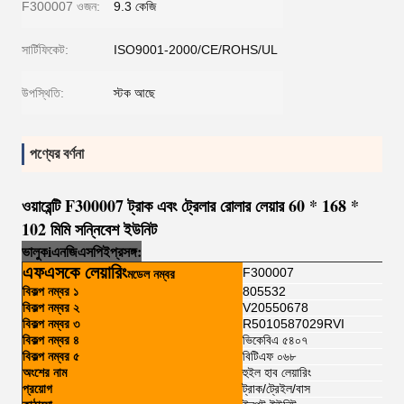
F300007 ওজন:
9.3 কেজি
সার্টিফিকেট:
ISO9001-2000/CE/ROHS/UL
উপস্থিতি:
স্টক আছে
পণ্যের বর্ণনা
ওয়ারেন্টি F300007 ট্রাক এবং ট্রেলার রোলার লেয়ার 60 * 168 *
102 মিমি সন্নিবেশ ইউনিট
ভালুক
i
এনজি
এসপি
ই
প্রসঙ্গ:
এফএসকে লেয়ারিং
F300007
মডেল নম্বর
বিকল্প নম্বর ১
805532
বিকল্প নম্বর ২
V20550678
বিকল্প নম্বর ৩
R5010587029RVI
বিকল্প নম্বর ৪
ভিকেবিএ ৫৪০৭
বিকল্প নম্বর ৫
বিটিএফ ০৬৮
অংশের নাম
হুইল হাব লেয়ারিং
প্রয়োগ
ট্রাক/ট্রেইল/বাস