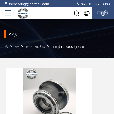
fskbearing@hotmail.com
86-510-82713083
উদ্ধৃতি
পণ্য
>
>
>
বাড়ি
পণ্য
চাকা হাব সহনশীলতা
ওয়ারেন্টি F300007 ট্রাক এবং ট্রেলার রোলার লেয়ার 60 * 168 * 102 মিমি সন্নিবেশ ইউনিট