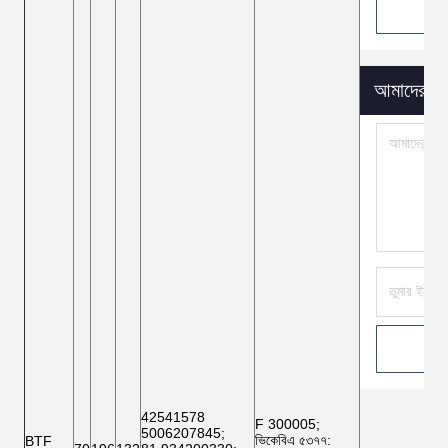
আমাদের মেই
42541578
F 300005;
5006207845
;
ভিকেবিএ ৫৩৭৭
:
BTF