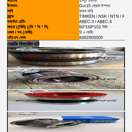
কাঠামো
ইনপুট ইউনিট
উপাদান
Gcr15 ক্রোম ইস্পাত
সারি
ডাবল সারি
ব্র্যান্ড
TIMKEN / NSK / NTN / FSK
যথার্থতা রেটিং
ABEC-3 / ABEC-5
মাত্রা ((মিমি) ((ডি * ডি * বি)
60*168*102 মিমি
ওজন / ভর (কেজি)
9.৩ কেজি
এইচএস কোড
8482800000
লেয়ারিং বিস্তারিত ছবি