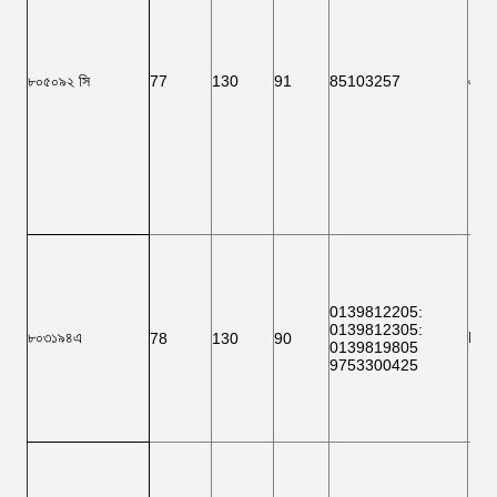
৮০৫০৯২ সি
77
130
91
85103257
এফ 
0139812205
:
0139812305
:
৮০৩১৯৪এ
F ১
78
130
90
0139819805
9753300425