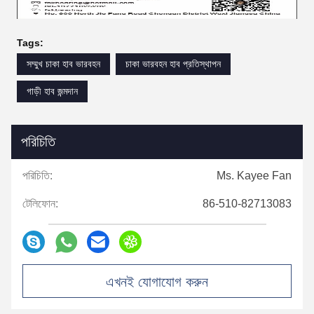
Tags:
সম্মুখ চাকা হাব ভারবহন
চাকা ভারবহন হাব প্রতিস্থাপন
গাড়ী হাব জন্মদান
পরিচিতি
পরিচিতি:
Ms. Kayee Fan
টেলিফোন:
86-510-82713083
এখনই যোগাযোগ করুন