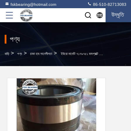
fskbearing@hotmail.com
86-510-82713083
উদ্ধৃতি
পণ্য
>
>
>
বাড়ি
পণ্য
চাকা হাব সহনশীলতা
ইউরো মার্কেট ৭১৭৯৭৫১ কমপ্যাক্ট ক্যানড রোলার লেয়ার ইউনিট ৯০*১৬০*১২৫ মিমি