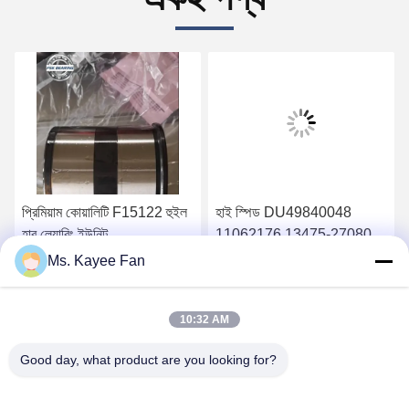
প্রিমিয়াম কোয়ালিটি F15122 হুইল
হাই স্পিড DU49840048
হাব লেয়ারিং ইউনিট
11062176 13475-27080
90*160*125mm ভোলভোর
হুইল হাব বিয়ারিংস
Ms. Kayee Fan
জন্য খুচরা যন্ত্রাংশ
49X84X48mm উচ্চ মানের
সেরা মূল্য পান
সেরা মূল্য পান
ইস্পাত
10:32 AM
Good day, what product are you looking for?