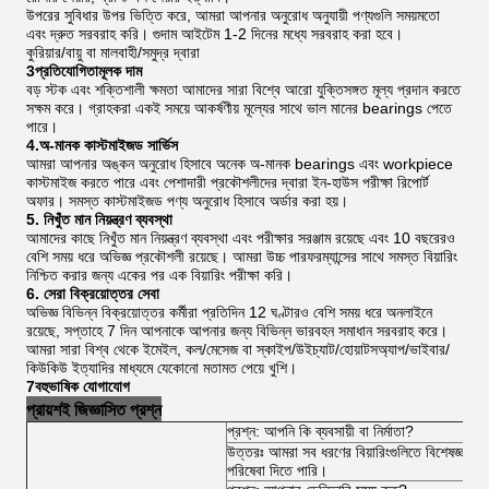
উপরের সুবিধার উপর ভিত্তি করে, আমরা আপনার অনুরোধ অনুযায়ী পণ্যগুলি সময়মতো
এবং দ্রুত সরবরাহ করি। গুদাম আইটেম 1-2 দিনের মধ্যে সরবরাহ করা হবে।
কুরিয়ার/বায়ু বা মালবাহী/সমুদ্র দ্বারা
3প্রতিযোগিতামূলক দাম
বড় স্টক এবং শক্তিশালী ক্ষমতা আমাদের সারা বিশ্বে আরো যুক্তিসঙ্গত মূল্য প্রদান করতে
সক্ষম করে। গ্রাহকরা একই সময়ে আকর্ষণীয় মূল্যের সাথে ভাল মানের bearings পেতে
পারে।
4.অ-মানক কাস্টমাইজড সার্ভিস
আমরা আপনার অঙ্কন অনুরোধ হিসাবে অনেক অ-মানক bearings এবং workpiece
কাস্টমাইজ করতে পারে এবং পেশাদারী প্রকৌশলীদের দ্বারা ইন-হাউস পরীক্ষা রিপোর্ট
অফার। সমস্ত কাস্টমাইজড পণ্য অনুরোধ হিসাবে অর্ডার করা হয়।
5. নিখুঁত মান নিয়ন্ত্রণ ব্যবস্থা
আমাদের কাছে নিখুঁত মান নিয়ন্ত্রণ ব্যবস্থা এবং পরীক্ষার সরঞ্জাম রয়েছে এবং 10 বছরেরও
বেশি সময় ধরে অভিজ্ঞ প্রকৌশলী রয়েছে। আমরা উচ্চ পারফরম্যান্সের সাথে সমস্ত বিয়ারিং
নিশ্চিত করার জন্য একের পর এক বিয়ারিং পরীক্ষা করি।
6. সেরা বিক্রয়োত্তর সেবা
অভিজ্ঞ বিভিন্ন বিক্রয়োত্তর কর্মীরা প্রতিদিন 12 ঘণ্টারও বেশি সময় ধরে অনলাইনে
রয়েছে, সপ্তাহে 7 দিন আপনাকে আপনার জন্য বিভিন্ন ভারবহন সমাধান সরবরাহ করে।
আমরা সারা বিশ্ব থেকে ইমেইল, কল/মেসেজ বা স্কাইপ/উইচ্যাট/হোয়াটসঅ্যাপ/ভাইবার/
কিউকিউ ইত্যাদির মাধ্যমে যেকোনো মতামত পেয়ে খুশি।
7বহুভাষিক যোগাযোগ
প্রায়শই জিজ্ঞাসিত প্রশ্ন
প্রশ্ন: আপনি কি ব্যবসায়ী বা নির্মাতা?
উত্তরঃ আমরা সব ধরণের বিয়ারিংগুলিতে বিশেষজ্ঞ 
পরিষেবা দিতে পারি।