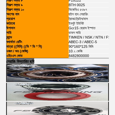
বিকল্প নম্বর ৮
F15122
বিকল্প নম্বর ৯
BTH 0025
বিকল্প নম্বর ১০
ভিকেবিএ ৫৩৯৭
অংশের নাম
হুইল হাব লেয়ারিং
প্রয়োগ
ট্রাক/ট্রেইল/বাস
কাঠামো
ইনপুট ইউনিট
উপাদান
Gcr15 ক্রোম ইস্পাত
সারি
ডাবল সারি
ব্র্যান্ড
TIMKEN / NSK / NTN / FSKG
যথার্থতা রেটিং
ABEC-3 / ABEC-5
মাত্রা ((মিমি) ((ডি * ডি * বি)
90*160*125 মিমি
ওজন / ভর (কেজি)
10.২ কেজি
এইচএস কোড
8482800000
লেয়ারিং বিস্তারিত ছবি