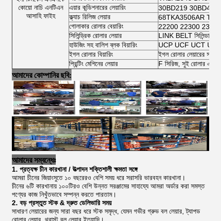
কোয়ো নাচি এনটিএন
এয়ার কন্ডিশনারের লেয়ারিং
30BD219 30BD40 
আসাহি ফাইহ
ক্ল্যাচ রিলিজ লেয়ার
68TKA3506AR TK7
গোলাকার রোলার বেয়ারিং
22200 22300 2300
সিলিন্ড্রিক রোলার লেয়ার
LINK BELT সিলিন্ডারিক র
হাউজিং সহ বালিশ ব্লক বিয়ারিং
UCP UCF UCT UCFL 
ইগল রোলার বিয়ারিং
ইগল রোলার লেয়ারের সম্পূর্ণ
প্রিন্টিং মেশিনের লেয়ার
F সিরিজ, সুই রোলার এবং স
আমাদের কোম্পানির ছবি:
আমাদের সম্বন্ধেঃ
1. প্রত্যক্ষ চীন কারখানা / উত্পাদন শক্তিশালী ক্ষমতা সঙ্গে
আমরা চীনের জিয়াংসুতে ১০ বছরেরও বেশি সময় ধরে সরাসরি ভারবহন কারখানা।
চীনের ৬টি কারখানায় ১০০টিরও বেশি উন্নত সরঞ্জামের সাহায্যে আমরা অর্ডার করা সমস্ত
পণ্যের কাজ নিখুঁতভাবে সম্পন্ন করতে পারতাম।
2. বড় প্রস্তুত স্টক & দ্রুত ডেলিভারি সময়
সাধারণ লেয়ারের জন্য সারা বছর ধরে স্টক সমৃদ্ধ, যেমন গভীর গ্রুভ বল লেয়ার, ট্যাপড
রোলার লেয়ার, থ্রাস্ট বল লেয়ার ইত্যাদি।