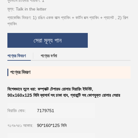
ন্যূনতম চাহিদার পরিমাণ: 1
মূল্য: Talk in the letter
প্যাকেজিং বিবরণ: 1) রঙিন একক বাক্স প্যাকিং + কার্টন বক্স প্যাকিং + প্যালেট , 2) শিল্প
প্যাকিং
সেরা মূল্য পান
পণ্যের বিবরণ
পণ্যের বর্ণনা
পণ্যের বিবরণ
বিশেষভাবে তুলে ধরা:
কম্প্যাক্ট টেপারড রোলার বিয়ারিং ইউনিট
,
90x160x125 মিমি ব্যাসার্ধ সহ চাকা হাব
,
গ্যারান্টি সহ কোপযুক্ত রোলার লেয়ার
বিয়ারিং মোড:
7179751
৭১৭৯৭৫১ আকার:
90*160*125 মিমি