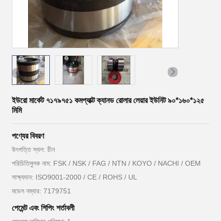
ইউরো মার্কেট ৭১৭৯৭৫১ কমপ্যাক্ট ক্যানড রোলার লেয়ার ইউনিট ৯০*১৬০*১২৫
মিমি
পণ্যের বিবরণ
উৎপত্তি স্থল: চীন
পরিচিতিমুলক নাম: FSK / NSK / FAG / NTN / KOYO / NACHI / OEM
সাক্ষ্যদান: ISO9001-2000 / CE / ROHS / UL
মডেল নম্বার: 7179751
পেমেন্ট এবং শিপিং শর্তাবলী