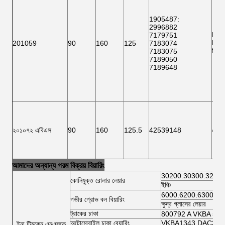
1905487:
2996882
F15
7179751
BTH
201059
90
160
125
7183074
ভিকে
7183075
7189050
7189648
২০১০৭২ এবিএস
90
160
125.5
42539148
এফ 
আমাদের অন্যান্য গরম বিক্রয় বিয়ারিং
30200.30300.32200
কোনিযুক্ত রোলার লেয়ার
ইঞ্চি
6000.6200.6300.64
গভীর গ্রোভ বল বিয়ারিং
ক্ষুদ্র গ্লাসের লেয়ার
ট্রাকের চাকা
800792 A VKBA 54
অটোমোবাইল চাকা বেয়ারিং
VKBA1343 DAC3462
ইনা টিমকেন এনএসকে