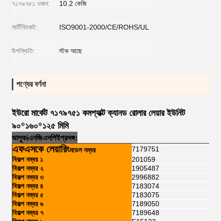
৭১৭৯৭৫১ ওজন:
10.2 কেজি
সার্টিফিকেট:
ISO9001-2000/CE/ROHS/UL
উপস্থিতি:
স্টক আছে
পণ্যের বর্ণনা
ইউরো মার্কেট ৭১৭৯৭৫১ কমপ্যাক্ট ক্যানড রোলার লেয়ার ইউনিট
৯০*১৬০*১২৫ মিমি
ভালুক
i
এনজি
এসপি
ই
প্রসঙ্গ:
এফএসকে লেয়ারিং
7179751
মডেল নম্বর
বিকল্প নম্বর ১
201059
বিকল্প নম্বর ২
1905487
বিকল্প নম্বর ৩
2996882
বিকল্প নম্বর ৪
7183074
বিকল্প নম্বর ৫
7183075
বিকল্প নম্বর ৬
7189050
বিকল্প নম্বর ৭
7189648