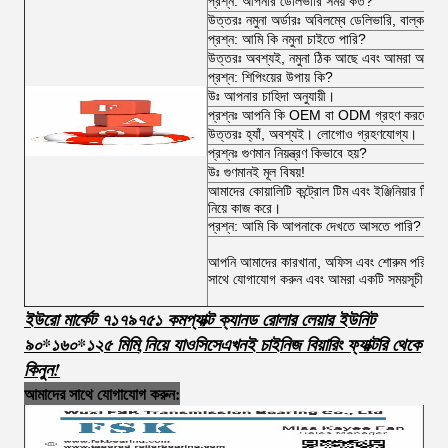
প্রশ্ন: আপনার ডেলিভারি সময় কত?
উত্তরঃ নমুনা অর্ডারঃ অবিলম্বে ডেলিভারি, বাল্ক অর
প্রশ্ন: আমি কি নমুনা চাইতে পারি?
উত্তরঃ অবশ্যই, নমুনা ঠিক আছে এবং আমরা আপনাকে ব
প্রশ্ন: শিপিংয়ের উপায় কি?
উঃ আপনার চাহিদা অনুযায়ী।
প্রশ্নঃ আপনি কি OEM বা ODM গ্রহণ করতে পা
উত্তরঃ হ্যাঁ, অবশ্যই। লোগোও গ্রহণযোগ্য।
প্রশ্নঃ গুণমান নিয়ন্ত্রণ কিভাবে হয়?
উঃ গুণমানই মূল বিষয়!
আমাদের কোয়ালিটি কন্ট্রোল টিম এবং ইঞ্জিনিয়ার টিম অর্
নিয়ে কাজ করে।
প্রশ্ন: আমি কি আপনাকে দেখতে আসতে পারি?
আপনি আমাদের কারখানা, অফিস এবং শোরুম পরিদর্শন ক
সাথে যোগাযোগ করুন এবং আমরা একটি সময়সূচী কর
ইউরো মার্কেট ৭১৭৯৭৫১ কমপ্যাক্ট ক্যানড রোলার লেয়ার ইউনিট
৯০*১৬০*১২৫ মিমি
,
নিয়ে যাও
সি
সে
এখনই চাইনিজ বিয়ারিং ফ্যাক্টরি থেকে
কিনুন!
আমাদের সাথে যোগাযোগ করুন: