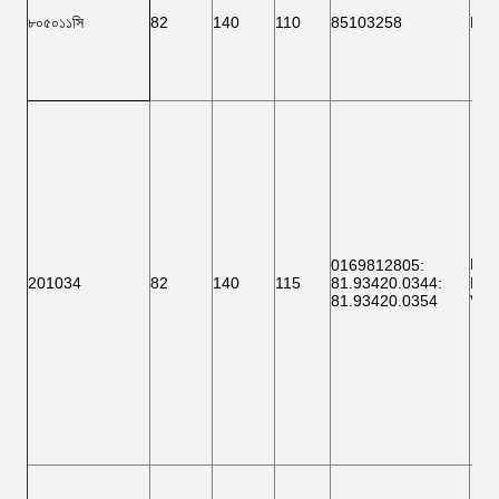
৮০৫০১১সি
82
140
110
85103258
F ১
F ১
0169812805
:
201034
82
140
115
81.93420.0344
:
BTH
81.93420.0354
VKB