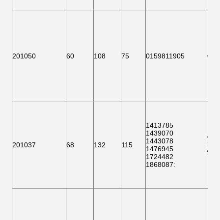
এফ 
201050
60
108
75
0159811905
1413785
1439070
এফ 
1443078
201037
68
132
115
BTH
1476945
ভি ক
1724482
1868087
: