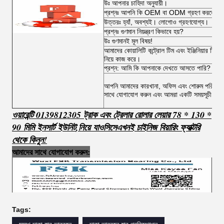
উঃ আপনার চাহিদা অনুযায়ী।
প্রশ্নঃ আপনি কি OEM বা ODM গ্রহণ করতে পা
উত্তরঃ হ্যাঁ, অবশ্যই। লোগোও গ্রহণযোগ্য।
প্রশ্নঃ গুণমান নিয়ন্ত্রণ কিভাবে হয়?
উঃ গুণমানই মূল বিষয়!
আমাদের কোয়ালিটি কন্ট্রোল টিম এবং ইঞ্জিনিয়ার টিম অর্
নিয়ে কাজ করে।
প্রশ্ন: আমি কি আপনাকে দেখতে আসতে পারি?
আপনি আমাদের কারখানা, অফিস এবং শোরুম পরিদর্শন ক
সাথে যোগাযোগ করুন এবং আমরা একটি সময়সূচী কর
ওয়ারেন্টি 0139812305 ট্রাক এবং ট্রেলার রোলার লেয়ার 78 * 130 *
90 মিমি ইনসার্ট ইউনিট
,
নিয়ে যাও
সি
সে
এখনই চাইনিজ বিয়ারিং ফ্যাক্টরি
থেকে কিনুন!
আমাদের সাথে যোগাযোগ করুন:
Tags: