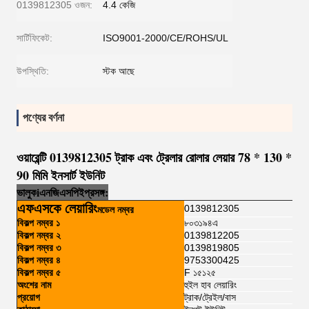
0139812305 ওজন:
4.4 কেজি
সার্টিফিকেট:
ISO9001-2000/CE/ROHS/UL
উপস্থিতি:
স্টক আছে
পণ্যের বর্ণনা
ওয়ারেন্টি 0139812305 ট্রাক এবং ট্রেলার রোলার লেয়ার 78 * 130 *
90 মিমি ইনসার্ট ইউনিট
ভালুক
i
এনজি
এসপি
ই
প্রসঙ্গ:
এফএসকে লেয়ারিং
0139812305
মডেল নম্বর
বিকল্প নম্বর ১
৮০৩১৯৪এ
বিকল্প নম্বর ২
0139812205
বিকল্প নম্বর ৩
0139819805
বিকল্প নম্বর ৪
9753300425
বিকল্প নম্বর ৫
F ১৫১২৫
অংশের নাম
হুইল হাব লেয়ারিং
প্রয়োগ
ট্রাক/ট্রেইল/বাস