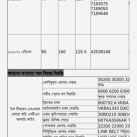
ভিকে
7183075
7189050
7189648
২০১০৭২ এবিএস
90
160
125.5
42539148
এফ 
আমাদের অন্যান্য গরম বিক্রয় বিয়ারিং
30200.30300.32200
কোনিযুক্ত রোলার লেয়ার
ইঞ্চি
6000.6200.6300.64
গভীর গ্রোভ বল বিয়ারিং
ক্ষুদ্র গ্লাসের লেয়ার
ট্রাকের চাকা
800792 A VKBA 54
অটোমোবাইল চাকা বেয়ারিং
VKBA1343 DAC3462
ইনা টিমকেন এনএসকে
কোয়ো নাচি এনটিএন
এয়ার কন্ডিশনারের লেয়ারিং
30BD219 30BD40 
আসাহি ফাইহ
ক্ল্যাচ রিলিজ লেয়ার
68TKA3506AR TK7
গোলাকার রোলার বেয়ারিং
22200 22300 2300
সিলিন্ড্রিক রোলার লেয়ার
LINK BELT সিলিন্ডারিক র