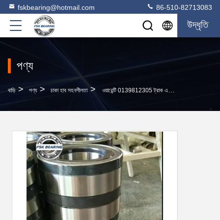
fskbearing@hotmail.com
86-510-82713083
উদ্ধৃতি
পণ্য
>
>
>
বাড়ি
পণ্য
চাকা হাব সহনশীলতা
ওয়ারেন্টি 0139812305 ট্রাক এবং ট্রেলার রোলার লেয়ার 78 * 130 * 90 মিমি ইনসার্ট ইউনিট