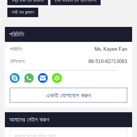
সম্মুখ চাকা হাব ভারবহন
চাকা ভারবহন হাব প্রতিস্থাপন
গাড়ী হাব জন্মদান
পরিচিতি
পরিচিতি:
Ms. Kayee Fan
টেলিফোন:
86-510-82713083
এখনই যোগাযোগ করুন
আমাদের মেইল ​​করুন