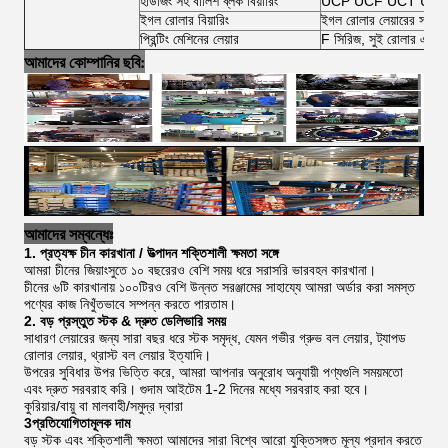
হাউজিং সহ বালিশ ব্লক বিয়ারিং
UCP UCF UCT UCFL 
ইগল রোলার বিয়ারিং
ইগল রোলার লেয়ারের সম্পূর্ণ
প্রিন্টিং মেশিনের লেয়ার
F সিরিজ, সুই রোলার এবং স
আমাদের কোম্পানির ছবি:
আমাদের সম্বন্ধেঃ
1. প্রত্যক্ষ চীন কারখানা / উত্পাদন শক্তিশালী ক্ষমতা সঙ্গে
আমরা চীনের জিয়াংসুতে ১০ বছরেরও বেশি সময় ধরে সরাসরি ভারবহন কারখানা।
চীনের ৬টি কারখানায় ১০০টিরও বেশি উন্নত সরঞ্জামের সাহায্যে আমরা অর্ডার করা সমস্ত
পণ্যের কাজ নিখুঁতভাবে সম্পন্ন করতে পারতাম।
2. বড় প্রস্তুত স্টক & দ্রুত ডেলিভারি সময়
সাধারণ লেয়ারের জন্য সারা বছর ধরে স্টক সমৃদ্ধ, যেমন গভীর গ্রুভ বল লেয়ার, ট্যাপড
রোলার লেয়ার, থ্রাস্ট বল লেয়ার ইত্যাদি।
উপরের সুবিধার উপর ভিত্তি করে, আমরা আপনার অনুরোধ অনুযায়ী পণ্যগুলি সময়মতো
এবং দ্রুত সরবরাহ করি। গুদাম আইটেম 1-2 দিনের মধ্যে সরবরাহ করা হবে।
কুরিয়ার/বায়ু বা মালবাহী/সমুদ্র দ্বারা
3প্রতিযোগিতামূলক দাম
বড় স্টক এবং শক্তিশালী ক্ষমতা আমাদের সারা বিশ্বে আরো যুক্তিসঙ্গত মূল্য প্রদান করতে