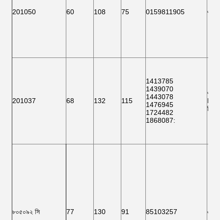
এফ 
201050
60
108
75
0159811905
1413785
1439070
এফ 
1443078
201037
68
132
115
BTH
1476945
ভি ক
1724482
1868087
:
৮০৫০৯২ সি
77
130
91
85103257
এফ 