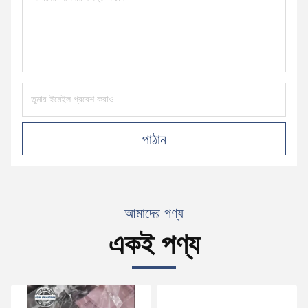
পাঠান
আমাদের পণ্য
একই পণ্য