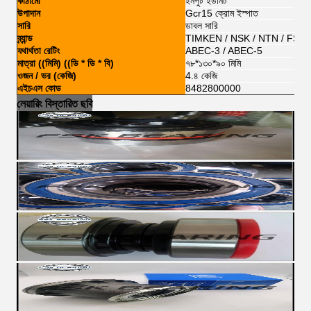
কাঠামো
ইনপুট ইউনিট
উপাদান
Gcr15 ক্রোম ইস্পাত
সারি
ডাবল সারি
ব্র্যান্ড
TIMKEN / NSK / NTN / FSKG
যথার্থতা রেটিং
ABEC-3 / ABEC-5
মাত্রা ((মিমি) ((ডি * ডি * বি)
৭৮*১৩০*৯০ মিমি
ওজন / ভর (কেজি)
4.৪ কেজি
এইচএস কোড
8482800000
লেয়ারিং বিস্তারিত ছবি