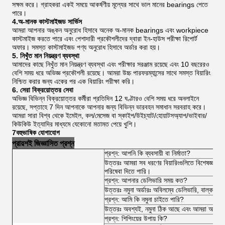
সক্ষম করে। গ্রাহকরা একই সময়ে আকর্ষণীয় মূল্যের সাথে ভাল মানের bearings পেতে
পারে।
4.অ-মানক কাস্টমাইজড সার্ভিস
আমরা আপনার অঙ্কন অনুরোধ হিসাবে অনেক অ-মানক bearings এবং workpiece
কাস্টমাইজ করতে পারে এবং পেশাদারী প্রকৌশলীদের দ্বারা ইন-হাউস পরীক্ষা রিপোর্ট
অফার। সমস্ত কাস্টমাইজড পণ্য অনুরোধ হিসাবে অর্ডার করা হয়।
5. নিখুঁত মান নিয়ন্ত্রণ ব্যবস্থা
আমাদের কাছে নিখুঁত মান নিয়ন্ত্রণ ব্যবস্থা এবং পরীক্ষার সরঞ্জাম রয়েছে এবং 10 বছরেরও
বেশি সময় ধরে অভিজ্ঞ প্রকৌশলী রয়েছে। আমরা উচ্চ পারফরম্যান্সের সাথে সমস্ত বিয়ারিং
নিশ্চিত করার জন্য একের পর এক বিয়ারিং পরীক্ষা করি।
6. সেরা বিক্রয়োত্তর সেবা
অভিজ্ঞ বিভিন্ন বিক্রয়োত্তর কর্মীরা প্রতিদিন 12 ঘণ্টারও বেশি সময় ধরে অনলাইনে
রয়েছে, সপ্তাহে 7 দিন আপনাকে আপনার জন্য বিভিন্ন ভারবহন সমাধান সরবরাহ করে।
আমরা সারা বিশ্ব থেকে ইমেইল, কল/মেসেজ বা স্কাইপ/উইচ্যাট/হোয়াটসঅ্যাপ/ভাইবার/
কিউকিউ ইত্যাদির মাধ্যমে যেকোনো মতামত পেয়ে খুশি।
7বহুভাষিক যোগাযোগ
প্রায়শই জিজ্ঞাসিত প্রশ্ন
প্রশ্ন: আপনি কি ব্যবসায়ী বা নির্মাতা?
উত্তরঃ আমরা সব ধরণের বিয়ারিংগুলিতে বিশেষজ্ঞ 
পরিষেবা দিতে পারি।
প্রশ্ন: আপনার ডেলিভারি সময় কত?
উত্তরঃ নমুনা অর্ডারঃ অবিলম্বে ডেলিভারি, বাল্ক অর
প্রশ্ন: আমি কি নমুনা চাইতে পারি?
উত্তরঃ অবশ্যই, নমুনা ঠিক আছে এবং আমরা আপনাকে ব
প্রশ্ন: শিপিংয়ের উপায় কি?