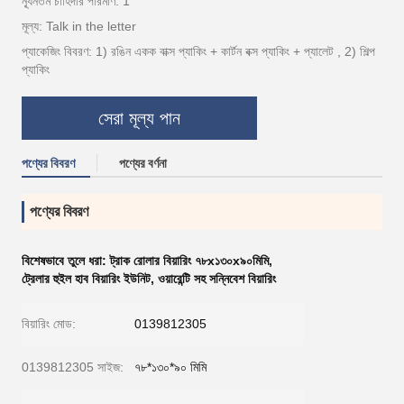
ন্যূনতম চাহিদার পরিমাণ: 1
মূল্য: Talk in the letter
প্যাকেজিং বিবরণ: 1) রঙিন একক বাক্স প্যাকিং + কার্টন বক্স প্যাকিং + প্যালেট , 2) শিল্প
প্যাকিং
সেরা মূল্য পান
পণ্যের বিবরণ
পণ্যের বর্ণনা
পণ্যের বিবরণ
বিশেষভাবে তুলে ধরা:
ট্রাক রোলার বিয়ারিং ৭৮x১৩০x৯০মিমি
,
ট্রেলার হুইল হাব বিয়ারিং ইউনিট
,
ওয়ারেন্টি সহ সন্নিবেশ বিয়ারিং
বিয়ারিং মোড:
0139812305
0139812305 সাইজ:
৭৮*১৩০*৯০ মিমি