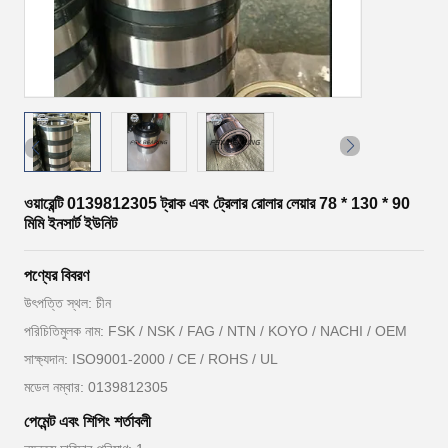
ওয়ারেন্টি 0139812305 ট্রাক এবং ট্রেলার রোলার লেয়ার 78 * 130 * 90
মিমি ইনসার্ট ইউনিট
পণ্যের বিবরণ
উৎপত্তি স্থল: চীন
পরিচিতিমুলক নাম: FSK / NSK / FAG / NTN / KOYO / NACHI / OEM
সাক্ষ্যদান: ISO9001-2000 / CE / ROHS / UL
মডেল নম্বার: 0139812305
পেমেন্ট এবং শিপিং শর্তাবলী