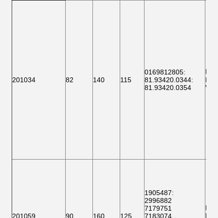
F ১
0169812805
:
201034
82
140
115
81.93420.0344
:
BTH
81.93420.0354
VKB
1905487:
2996882
F15
7179751
BTH
201059
90
160
125
7183074