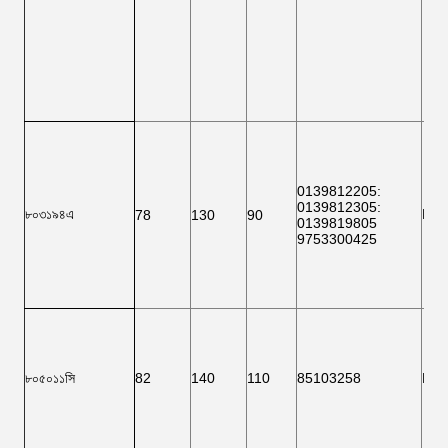
0139812205
:
0139812305
:
৮০৩১৯৪এ
F ১
78
130
90
0139819805
9753300425
৮০৫০১১সি
82
140
110
85103258
F ১