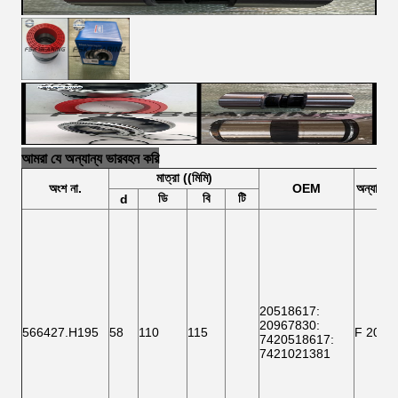
আমরা যে অন্যান্য ভারবহন করি
মাত্রা ((মিমি)
অংশ
না.
OEM
অন্যান্য
ন
ডি
বি
টি
d
20518617
:
20967830:
566427.H195
58
110
115
F 2000
7420518617
:
7421021381