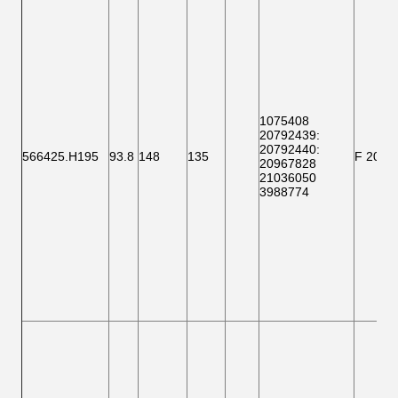
1075408
20792439:
20792440:
566425.H195
93.8
148
135
F 2000
20967828
21036050
3988774