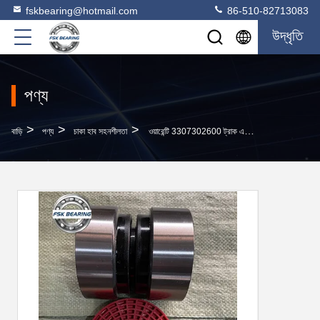
fskbearing@hotmail.com
86-510-82713083
উদ্ধৃতি
পণ্য
>
>
>
বাড়ি
পণ্য
চাকা হাব সহনশীলতা
ওয়ারেন্টি 3307302600 ট্রাক এবং ট্রেলার রোলার লেয়ার 82 * 138 * 110 মিমি সন্নিবেশ ইউনিট