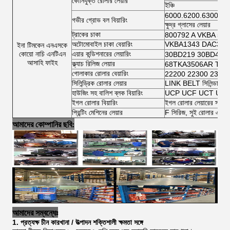
কোনিযুক্ত রোলার লেয়ার
ইঞ্চি
6000.6200.6300.64
গভীর গ্রোভ বল বিয়ারিং
ক্ষুদ্র গ্লাসের লেয়ার
ট্রাকের চাকা
800792 A VKBA 54
অটোমোবাইল চাকা বেয়ারিং
VKBA1343 DAC3462
ইনা টিমকেন এনএসকে
কোয়ো নাচি এনটিএন
এয়ার কন্ডিশনারের লেয়ারিং
30BD219 30BD40 
আসাহি ফাইহ
ক্ল্যাচ রিলিজ লেয়ার
68TKA3506AR TK7
গোলাকার রোলার বেয়ারিং
22200 22300 2300
সিলিন্ড্রিক রোলার লেয়ার
LINK BELT সিলিন্ডারিক র
হাউজিং সহ বালিশ ব্লক বিয়ারিং
UCP UCF UCT UCFL 
ইগল রোলার বিয়ারিং
ইগল রোলার লেয়ারের সম্পূর্ণ
প্রিন্টিং মেশিনের লেয়ার
F সিরিজ, সুই রোলার এবং স
আমাদের কোম্পানির ছবি:
আমাদের সম্বন্ধেঃ
1. প্রত্যক্ষ চীন কারখানা / উত্পাদন শক্তিশালী ক্ষমতা সঙ্গে