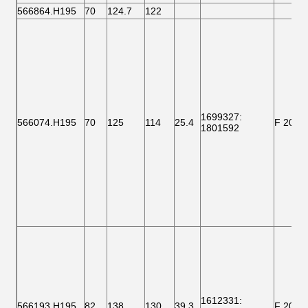
566864.H195
70
124.7
122
1699327
:
566074.H195
70
125
114
25.4
F 2000
1801592
1612331
:
566193.H195
82
138
130
39.3
F 2000