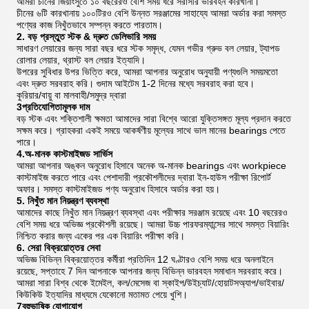
আমরা চীনের জিয়াংসুতে ১০ বছরেরও বেশি সময় ধরে সরাসরি ভারবহন কারখানা।
চীনের ৬টি কারখানায় ১০০টিরও বেশি উন্নত সরঞ্জামের সাহায্যে আমরা অর্ডার করা সমস্ত
পণ্যের কাজ নিখুঁতভাবে সম্পন্ন করতে পারতাম।
2. বড় প্রস্তুত স্টক & দ্রুত ডেলিভারি সময়
সাধারণ লেয়ারের জন্য সারা বছর ধরে স্টক সমৃদ্ধ, যেমন গভীর গ্রুভ বল লেয়ার, ট্যাপড
রোলার লেয়ার, থ্রাস্ট বল লেয়ার ইত্যাদি।
উপরের সুবিধার উপর ভিত্তি করে, আমরা আপনার অনুরোধ অনুযায়ী পণ্যগুলি সময়মতো
এবং দ্রুত সরবরাহ করি। গুদাম আইটেম 1-2 দিনের মধ্যে সরবরাহ করা হবে।
কুরিয়ার/বায়ু বা মালবাহী/সমুদ্র দ্বারা
3প্রতিযোগিতামূলক দাম
বড় স্টক এবং শক্তিশালী ক্ষমতা আমাদের সারা বিশ্বে আরো যুক্তিসঙ্গত মূল্য প্রদান করতে
সক্ষম করে। গ্রাহকরা একই সময়ে আকর্ষণীয় মূল্যের সাথে ভাল মানের bearings পেতে
পারে।
4.অ-মানক কাস্টমাইজড সার্ভিস
আমরা আপনার অঙ্কন অনুরোধ হিসাবে অনেক অ-মানক bearings এবং workpiece
কাস্টমাইজ করতে পারে এবং পেশাদারী প্রকৌশলীদের দ্বারা ইন-হাউস পরীক্ষা রিপোর্ট
অফার। সমস্ত কাস্টমাইজড পণ্য অনুরোধ হিসাবে অর্ডার করা হয়।
5. নিখুঁত মান নিয়ন্ত্রণ ব্যবস্থা
আমাদের কাছে নিখুঁত মান নিয়ন্ত্রণ ব্যবস্থা এবং পরীক্ষার সরঞ্জাম রয়েছে এবং 10 বছরেরও
বেশি সময় ধরে অভিজ্ঞ প্রকৌশলী রয়েছে। আমরা উচ্চ পারফরম্যান্সের সাথে সমস্ত বিয়ারিং
নিশ্চিত করার জন্য একের পর এক বিয়ারিং পরীক্ষা করি।
6. সেরা বিক্রয়োত্তর সেবা
অভিজ্ঞ বিভিন্ন বিক্রয়োত্তর কর্মীরা প্রতিদিন 12 ঘণ্টারও বেশি সময় ধরে অনলাইনে
রয়েছে, সপ্তাহে 7 দিন আপনাকে আপনার জন্য বিভিন্ন ভারবহন সমাধান সরবরাহ করে।
আমরা সারা বিশ্ব থেকে ইমেইল, কল/মেসেজ বা স্কাইপ/উইচ্যাট/হোয়াটসঅ্যাপ/ভাইবার/
কিউকিউ ইত্যাদির মাধ্যমে যেকোনো মতামত পেয়ে খুশি।
7বহুভাষিক যোগাযোগ