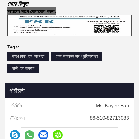
থেকে কিনুন!
আমাদের সাথে যোগাযোগ করুন:
Tags:
সম্মুখ চাকা হাব ভারবহন
চাকা ভারবহন হাব প্রতিস্থাপন
গাড়ী হাব জন্মদান
পরিচিতি
পরিচিতি:
Ms. Kayee Fan
টেলিফোন:
86-510-82713083