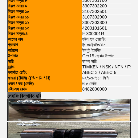
বিকল্প নম্বর ৮
3307301700
বিকল্প নম্বর ৯
3307302200
বিকল্প নম্বর ১০
3107302501
বিকল্প নম্বর ১১
3107302900
বিকল্প নম্বর ১২
3307303300
বিকল্প নম্বর ১৩
4200101601
বিকল্প নম্বর১৪
F 300001R
অংশের নাম
হুইল হাব লেয়ারিং
প্রয়োগ
ট্রাক/ট্রেইল/বাস
কাঠামো
ইনপুট ইউনিট
উপাদান
Gcr15 ক্রোম ইস্পাত
সারি
ডাবল সারি
ব্র্যান্ড
TIMKEN / NSK / NTN / FSKG
যথার্থতা রেটিং
ABEC-3 / ABEC-5
মাত্রা ((মিমি) ((ডি * ডি * বি)
৮২*১৩৮*১১০ মিমি
ওজন / ভর (কেজি)
6.৫ কেজি
এইচএস কোড
8482800000
লেয়ারিং বিস্তারিত ছবি