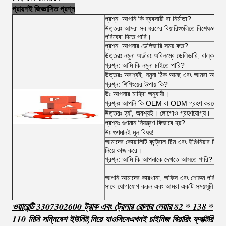
প্রায়শই জিজ্ঞাসিত প্রশ্ন
প্রশ্ন: আপনি কি ব্যবসায়ী বা নির্মাতা?
উত্তরঃ আমরা সব ধরণের বিয়ারিংগুলিতে বিশেষজ্ঞ 
পরিষেবা দিতে পারি।
প্রশ্ন: আপনার ডেলিভারি সময় কত?
উত্তরঃ নমুনা অর্ডারঃ অবিলম্বে ডেলিভারি, বাল্ক অর
প্রশ্ন: আমি কি নমুনা চাইতে পারি?
উত্তরঃ অবশ্যই, নমুনা ঠিক আছে এবং আমরা আপনাকে ব
প্রশ্ন: শিপিংয়ের উপায় কি?
উঃ আপনার চাহিদা অনুযায়ী।
প্রশ্নঃ আপনি কি OEM বা ODM গ্রহণ করতে পা
উত্তরঃ হ্যাঁ, অবশ্যই। লোগোও গ্রহণযোগ্য।
প্রশ্নঃ গুণমান নিয়ন্ত্রণ কিভাবে হয়?
উঃ গুণমানই মূল বিষয়!
আমাদের কোয়ালিটি কন্ট্রোল টিম এবং ইঞ্জিনিয়ার টিম অর্
নিয়ে কাজ করে।
প্রশ্ন: আমি কি আপনাকে দেখতে আসতে পারি?
আপনি আমাদের কারখানা, অফিস এবং শোরুম পরিদর্শন ক
সাথে যোগাযোগ করুন এবং আমরা একটি সময়সূচী কর
ওয়ারেন্টি 3307302600 ট্রাক এবং ট্রেলার রোলার লেয়ার 82 * 138 *
110 মিমি সন্নিবেশ ইউনিট
,
নিয়ে যাও
সি
সে
এখনই চাইনিজ বিয়ারিং ফ্যাক্টরি