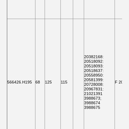
20382168
:
20518092
:
20518093
:
20518637
:
20558950:
20581399
:
566426.H195
68
125
115
F 2000
20728008
:
20967831:
21021391
3988673
;
3988674
3988675