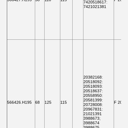
7420518617
:
7421021381
20382168
:
20518092
:
20518093
:
20518637
:
20558950:
20581399
:
566426.H195
68
125
115
F 2000
20728008
:
20967831:
21021391
3988673
;
3988674
3988675