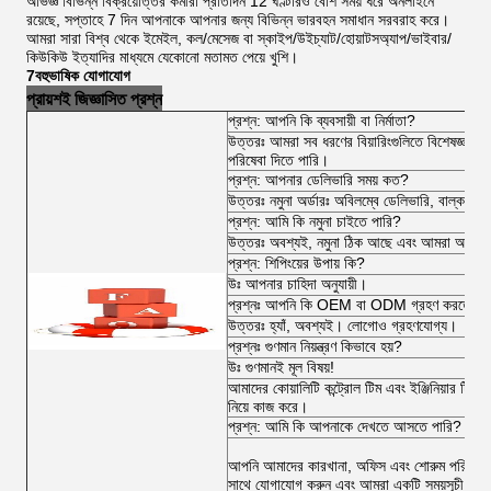
অভিজ্ঞ বিভিন্ন বিক্রয়োত্তর কর্মীরা প্রতিদিন 12 ঘণ্টারও বেশি সময় ধরে অনলাইনে
রয়েছে, সপ্তাহে 7 দিন আপনাকে আপনার জন্য বিভিন্ন ভারবহন সমাধান সরবরাহ করে।
আমরা সারা বিশ্ব থেকে ইমেইল, কল/মেসেজ বা স্কাইপ/উইচ্যাট/হোয়াটসঅ্যাপ/ভাইবার/
কিউকিউ ইত্যাদির মাধ্যমে যেকোনো মতামত পেয়ে খুশি।
7বহুভাষিক যোগাযোগ
প্রায়শই জিজ্ঞাসিত প্রশ্ন
প্রশ্ন: আপনি কি ব্যবসায়ী বা নির্মাতা?
উত্তরঃ আমরা সব ধরণের বিয়ারিংগুলিতে বিশেষজ্ঞ 
পরিষেবা দিতে পারি।
প্রশ্ন: আপনার ডেলিভারি সময় কত?
উত্তরঃ নমুনা অর্ডারঃ অবিলম্বে ডেলিভারি, বাল্ক অর
প্রশ্ন: আমি কি নমুনা চাইতে পারি?
উত্তরঃ অবশ্যই, নমুনা ঠিক আছে এবং আমরা আপনাকে ব
প্রশ্ন: শিপিংয়ের উপায় কি?
উঃ আপনার চাহিদা অনুযায়ী।
প্রশ্নঃ আপনি কি OEM বা ODM গ্রহণ করতে পা
উত্তরঃ হ্যাঁ, অবশ্যই। লোগোও গ্রহণযোগ্য।
প্রশ্নঃ গুণমান নিয়ন্ত্রণ কিভাবে হয়?
উঃ গুণমানই মূল বিষয়!
আমাদের কোয়ালিটি কন্ট্রোল টিম এবং ইঞ্জিনিয়ার টিম অর্
নিয়ে কাজ করে।
প্রশ্ন: আমি কি আপনাকে দেখতে আসতে পারি?
আপনি আমাদের কারখানা, অফিস এবং শোরুম পরিদর্শন ক
সাথে যোগাযোগ করুন এবং আমরা একটি সময়সূচী কর