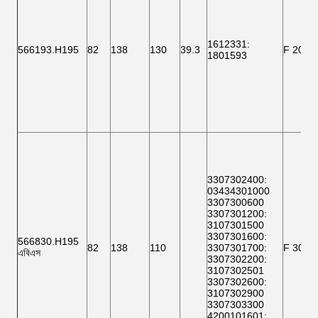
1612331
:
566193.H195
82
138
130
39.3
F 2000
1801593
3307302400
:
03434301000
3307300600
3307301200
:
3107301500
3307301600
:
566830.H195
82
138
110
3307301700
:
F 3000
এবিএস
3307302200
:
3107302501
3307302600
:
3107302900
3307303300
4200101601
: