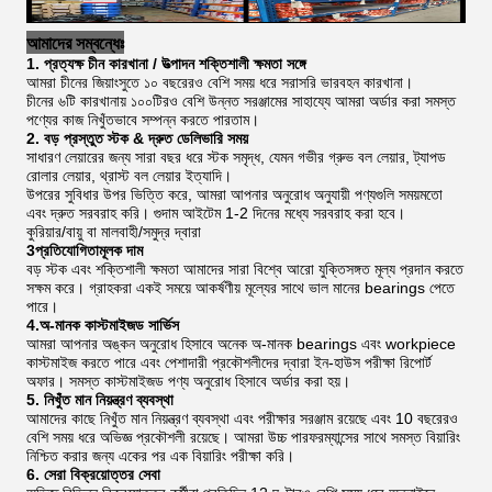
আমাদের সম্বন্ধেঃ
1. প্রত্যক্ষ চীন কারখানা / উত্পাদন শক্তিশালী ক্ষমতা সঙ্গে
আমরা চীনের জিয়াংসুতে ১০ বছরেরও বেশি সময় ধরে সরাসরি ভারবহন কারখানা।
চীনের ৬টি কারখানায় ১০০টিরও বেশি উন্নত সরঞ্জামের সাহায্যে আমরা অর্ডার করা সমস্ত
পণ্যের কাজ নিখুঁতভাবে সম্পন্ন করতে পারতাম।
2. বড় প্রস্তুত স্টক & দ্রুত ডেলিভারি সময়
সাধারণ লেয়ারের জন্য সারা বছর ধরে স্টক সমৃদ্ধ, যেমন গভীর গ্রুভ বল লেয়ার, ট্যাপড
রোলার লেয়ার, থ্রাস্ট বল লেয়ার ইত্যাদি।
উপরের সুবিধার উপর ভিত্তি করে, আমরা আপনার অনুরোধ অনুযায়ী পণ্যগুলি সময়মতো
এবং দ্রুত সরবরাহ করি। গুদাম আইটেম 1-2 দিনের মধ্যে সরবরাহ করা হবে।
কুরিয়ার/বায়ু বা মালবাহী/সমুদ্র দ্বারা
3প্রতিযোগিতামূলক দাম
বড় স্টক এবং শক্তিশালী ক্ষমতা আমাদের সারা বিশ্বে আরো যুক্তিসঙ্গত মূল্য প্রদান করতে
সক্ষম করে। গ্রাহকরা একই সময়ে আকর্ষণীয় মূল্যের সাথে ভাল মানের bearings পেতে
পারে।
4.অ-মানক কাস্টমাইজড সার্ভিস
আমরা আপনার অঙ্কন অনুরোধ হিসাবে অনেক অ-মানক bearings এবং workpiece
কাস্টমাইজ করতে পারে এবং পেশাদারী প্রকৌশলীদের দ্বারা ইন-হাউস পরীক্ষা রিপোর্ট
অফার। সমস্ত কাস্টমাইজড পণ্য অনুরোধ হিসাবে অর্ডার করা হয়।
5. নিখুঁত মান নিয়ন্ত্রণ ব্যবস্থা
আমাদের কাছে নিখুঁত মান নিয়ন্ত্রণ ব্যবস্থা এবং পরীক্ষার সরঞ্জাম রয়েছে এবং 10 বছরেরও
বেশি সময় ধরে অভিজ্ঞ প্রকৌশলী রয়েছে। আমরা উচ্চ পারফরম্যান্সের সাথে সমস্ত বিয়ারিং
নিশ্চিত করার জন্য একের পর এক বিয়ারিং পরীক্ষা করি।
6. সেরা বিক্রয়োত্তর সেবা