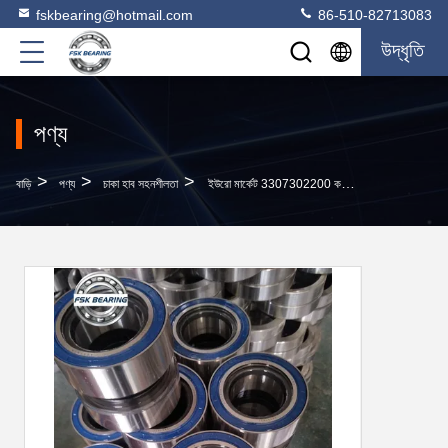
fskbearing@hotmail.com
86-510-82713083
উদ্ধৃতি
পণ্য
>
>
>
বাড়ি
পণ্য
চাকা হাব সহনশীলতা
ইউরো মার্কেট 3307302200 কমপ্যাক্ট ট্যানারড রোলার লেয়ারিং ইউনিট 82*138*110mm