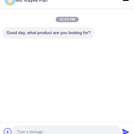
Ms. Kayee Fan
জন্য খুচরা যন্ত্রাংশ
49X84X48mm উচ্চ মানের
সেরা মূল্য পান
সেরা মূল্য পান
ইস্পাত
10:03 PM
Good day, what product are you looking for?
WUXI FSK TRANSMISSION BEARING CO.,
LTD
fskbearing@hotmail.com
86-510-82713083
নং ২২০ মিডল রেনমিন রোড, লিয়াংসি জেলা, উক্সি, জিয়াংসু, চীন
চীন ভাল মানের পরিহিত রোলার bearings সরবরাহকারী. কপিরাইট © 2015-2025 Wuxi FSK