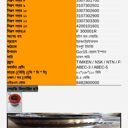
বিকল্প নম্বর ৮
3307301700
বিকল্প নম্বর ৯
3107302501
বিকল্প নম্বর ১০
3307302600
বিকল্প নম্বর ১১
3107302900
বিকল্প নম্বর ১২
3307303300
বিকল্প নম্বর ১৩
4200101601
বিকল্প নম্বর১৪
F 300001R
অংশের নাম
হুইল হাব লেয়ারিং
প্রয়োগ
ট্রাক/ট্রেইল/বাস
কাঠামো
ইনপুট ইউনিট
উপাদান
Gcr15 ক্রোম ইস্পাত
সারি
ডাবল সারি
ব্র্যান্ড
TIMKEN / NSK / NTN / FSKG
যথার্থতা রেটিং
ABEC-3 / ABEC-5
মাত্রা ((মিমি) ((ডি * ডি * বি)
৮২*১৩৮*১১০ মিমি
ওজন / ভর (কেজি)
6.৫ কেজি
এইচএস কোড
8482800000
লেয়ারিং বিস্তারিত ছবি