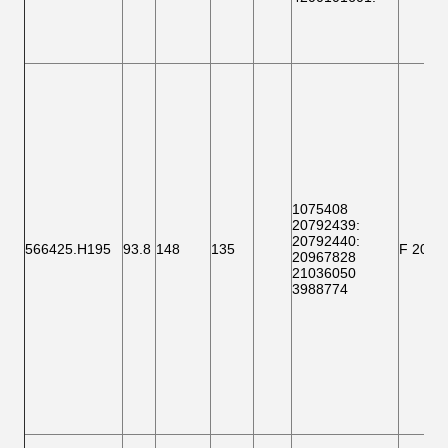
1075408
20792439:
20792440:
566425.H195
93.8
148
135
F 2000
20967828
21036050
3988774