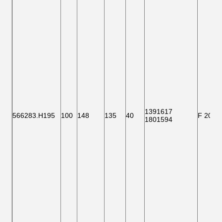
1391617
566283.H195
100
148
135
40
F 2000
1801594