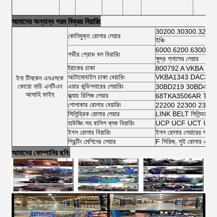
আমাদের অন্যান্য গরম বিক্রয় বিয়ারিং
30200.30300.32200
কোনিযুক্ত রোলার লেয়ার
ইঞ্চি
6000.6200.6300.64
গভীর গ্রোভ বল বিয়ারিং
ক্ষুদ্র গ্লাসের লেয়ার
ট্রাকের চাকা
800792 A VKBA 54
অটোমোবাইল চাকা বেয়ারিং
VKBA1343 DAC3462
ইনা টিমকেন এনএসকে
কোয়ো নাচি এনটিএন
এয়ার কন্ডিশনারের লেয়ারিং
30BD219 30BD40 
আসাহি ফাইহ
ক্ল্যাচ রিলিজ লেয়ার
68TKA3506AR TK7
গোলাকার রোলার বেয়ারিং
22200 22300 2300
সিলিন্ড্রিক রোলার লেয়ার
LINK BELT সিলিন্ডারিক র
হাউজিং সহ বালিশ ব্লক বিয়ারিং
UCP UCF UCT UCFL 
ইগল রোলার বিয়ারিং
ইগল রোলার লেয়ারের সম্পূর্ণ
প্রিন্টিং মেশিনের লেয়ার
F সিরিজ, সুই রোলার এবং স
আমাদের কোম্পানির ছবি: