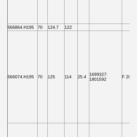
566864.H195
70
124.7
122
1699327
:
566074.H195
70
125
114
25.4
F 2000
1801592