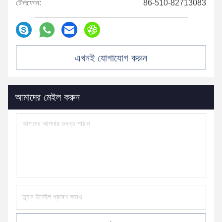
টেলিফোন:
86-510-82713083
এখনই যোগাযোগ করুন
আমাদের মেইল ​​করুন