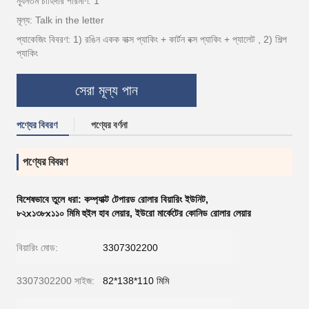
ন্যূনতম চাহিদার পরিমাণ: 1
মূল্য: Talk in the letter
প্যাকেজিং বিবরণ: 1) রঙিন একক বাক্স প্যাকিং + কার্টন বক্স প্যাকিং + প্যালেট , 2) শিল্প
প্যাকিং
সেরা মূল্য পান
পণ্যের বিবরণ
পণ্যের বর্ণনা
পণ্যের বিবরণ
বিশেষভাবে তুলে ধরা:
কম্প্যাক্ট টেপারড রোলার বিয়ারিং ইউনিট
,
৮২x১৩৮x১১০ মিমি হুইল হাব লেয়ার
,
ইউরো মার্কেটের কোনিড রোলার লেয়ার
বিয়ারিং মোড:
3307302200
3307302200 সাইজ:
82*138*110 মিমি