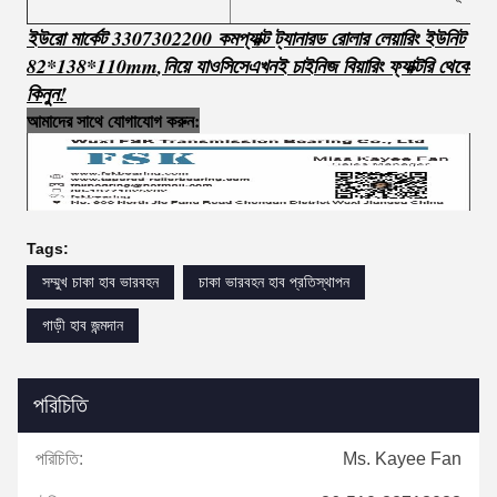
ইউরো মার্কেট 3307302200 কমপ্যাক্ট ট্যানারড রোলার লেয়ারিং ইউনিট
82*138*110mm
,
নিয়ে যাও
সি
সে
এখনই চাইনিজ বিয়ারিং ফ্যাক্টরি থেকে
কিনুন!
আমাদের সাথে যোগাযোগ করুন:
Tags:
সম্মুখ চাকা হাব ভারবহন
চাকা ভারবহন হাব প্রতিস্থাপন
গাড়ী হাব জন্মদান
পরিচিতি
পরিচিতি:
Ms. Kayee Fan