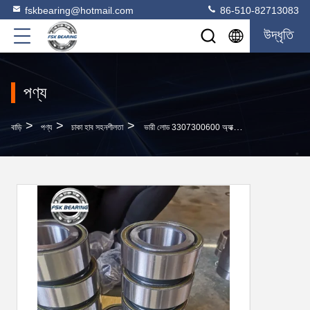
fskbearing@hotmail.com
86-510-82713083
উদ্ধৃতি
পণ্য
>
>
>
বাড়ি
পণ্য
চাকা হাব সহনশীলতা
ভারী লোড 3307300600 অ্যাক্সল হুইল হাব লেয়ারিং 82 * 138 * 110 মিমি ট্রাক এবং ট্রেলারের জন্য