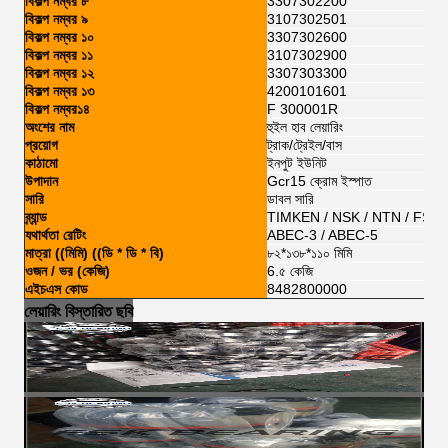
বিকল্প নম্বর ৮
3307302200
বিকল্প নম্বর ৯
3107302501
বিকল্প নম্বর ১০
3307302600
বিকল্প নম্বর ১১
3107302900
বিকল্প নম্বর ১২
3307303300
বিকল্প নম্বর ১৩
4200101601
বিকল্প নম্বর১৪
F 300001R
অংশের নাম
হুইল হাব লেয়ারিং
প্রয়োগ
ট্রাক/ট্রেইল/বাস
কাঠামো
ইনপুট ইউনিট
উপাদান
Gcr15 ক্রোম ইস্পাত
সারি
ডাবল সারি
ব্র্যান্ড
TIMKEN / NSK / NTN / FSKG
যথার্থতা রেটিং
ABEC-3 / ABEC-5
মাত্রা ((মিমি) ((ডি * ডি * বি)
৮২*১৩৮*১১০ মিমি
ওজন / ভর (কেজি)
6.৫ কেজি
এইচএস কোড
8482800000
লেয়ারিং বিস্তারিত ছবি