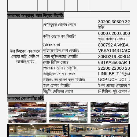
আমাদের অন্যান্য গরম বিক্রয় বিয়ারিং
30200.30300.32200
কোনিযুক্ত রোলার লেয়ার
ইঞ্চি
6000.6200.6300.64
গভীর গ্রোভ বল বিয়ারিং
ক্ষুদ্র গ্লাসের লেয়ার
ট্রাকের চাকা
800792 A VKBA 54
অটোমোবাইল চাকা বেয়ারিং
VKBA1343 DAC3462
ইনা টিমকেন এনএসকে
কোয়ো নাচি এনটিএন
এয়ার কন্ডিশনারের লেয়ারিং
30BD219 30BD40 
আসাহি ফাইহ
ক্ল্যাচ রিলিজ লেয়ার
68TKA3506AR TK7
গোলাকার রোলার বেয়ারিং
22200 22300 2300
সিলিন্ড্রিক রোলার লেয়ার
LINK BELT সিলিন্ডারিক র
হাউজিং সহ বালিশ ব্লক বিয়ারিং
UCP UCF UCT UCFL 
ইগল রোলার বিয়ারিং
ইগল রোলার লেয়ারের সম্পূর্ণ
প্রিন্টিং মেশিনের লেয়ার
F সিরিজ, সুই রোলার এবং স
আমাদের কোম্পানির ছবি: