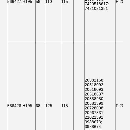
566427.H195
58
110
115
F 2000
7420518617
:
7421021381
20382168
:
20518092
:
20518093
:
20518637
:
20558950:
20581399
:
566426.H195
68
125
115
F 2000
20728008
:
20967831:
21021391
3988673
;
3988674