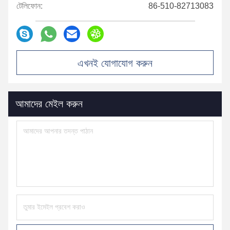
টেলিফোন:
86-510-82713083
এখনই যোগাযোগ করুন
আমাদের মেইল ​​করুন