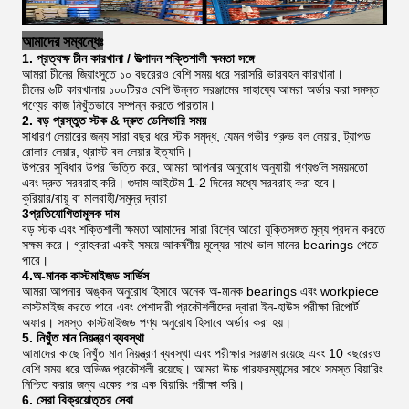
আমাদের সম্বন্ধেঃ
1. প্রত্যক্ষ চীন কারখানা / উত্পাদন শক্তিশালী ক্ষমতা সঙ্গে
আমরা চীনের জিয়াংসুতে ১০ বছরেরও বেশি সময় ধরে সরাসরি ভারবহন কারখানা।
চীনের ৬টি কারখানায় ১০০টিরও বেশি উন্নত সরঞ্জামের সাহায্যে আমরা অর্ডার করা সমস্ত
পণ্যের কাজ নিখুঁতভাবে সম্পন্ন করতে পারতাম।
2. বড় প্রস্তুত স্টক & দ্রুত ডেলিভারি সময়
সাধারণ লেয়ারের জন্য সারা বছর ধরে স্টক সমৃদ্ধ, যেমন গভীর গ্রুভ বল লেয়ার, ট্যাপড
রোলার লেয়ার, থ্রাস্ট বল লেয়ার ইত্যাদি।
উপরের সুবিধার উপর ভিত্তি করে, আমরা আপনার অনুরোধ অনুযায়ী পণ্যগুলি সময়মতো
এবং দ্রুত সরবরাহ করি। গুদাম আইটেম 1-2 দিনের মধ্যে সরবরাহ করা হবে।
কুরিয়ার/বায়ু বা মালবাহী/সমুদ্র দ্বারা
3প্রতিযোগিতামূলক দাম
বড় স্টক এবং শক্তিশালী ক্ষমতা আমাদের সারা বিশ্বে আরো যুক্তিসঙ্গত মূল্য প্রদান করতে
সক্ষম করে। গ্রাহকরা একই সময়ে আকর্ষণীয় মূল্যের সাথে ভাল মানের bearings পেতে
পারে।
4.অ-মানক কাস্টমাইজড সার্ভিস
আমরা আপনার অঙ্কন অনুরোধ হিসাবে অনেক অ-মানক bearings এবং workpiece
কাস্টমাইজ করতে পারে এবং পেশাদারী প্রকৌশলীদের দ্বারা ইন-হাউস পরীক্ষা রিপোর্ট
অফার। সমস্ত কাস্টমাইজড পণ্য অনুরোধ হিসাবে অর্ডার করা হয়।
5. নিখুঁত মান নিয়ন্ত্রণ ব্যবস্থা
আমাদের কাছে নিখুঁত মান নিয়ন্ত্রণ ব্যবস্থা এবং পরীক্ষার সরঞ্জাম রয়েছে এবং 10 বছরেরও
বেশি সময় ধরে অভিজ্ঞ প্রকৌশলী রয়েছে। আমরা উচ্চ পারফরম্যান্সের সাথে সমস্ত বিয়ারিং
নিশ্চিত করার জন্য একের পর এক বিয়ারিং পরীক্ষা করি।
6. সেরা বিক্রয়োত্তর সেবা