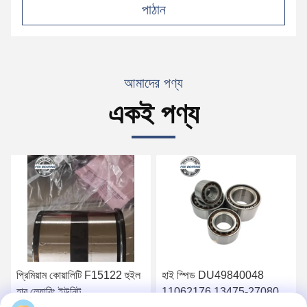
পাঠান
আমাদের পণ্য
একই পণ্য
প্রিমিয়াম কোয়ালিটি F15122 হুইল
হাই স্পিড DU49840048
হাব লেয়ারিং ইউনিট
11062176 13475-27080