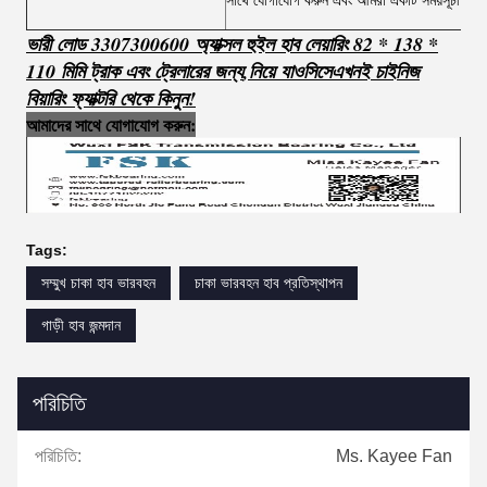
সাথে যোগাযোগ করুন এবং আমরা একটি সময়সূচী কর
ভারী লোড 3307300600 অ্যাক্সল হুইল হাব লেয়ারিং 82 * 138 *
110 মিমি ট্রাক এবং ট্রেলারের জন্য
,
নিয়ে যাও
সি
সে
এখনই চাইনিজ
বিয়ারিং ফ্যাক্টরি থেকে কিনুন!
আমাদের সাথে যোগাযোগ করুন:
Tags:
সম্মুখ চাকা হাব ভারবহন
চাকা ভারবহন হাব প্রতিস্থাপন
গাড়ী হাব জন্মদান
পরিচিতি
পরিচিতি:
Ms. Kayee Fan