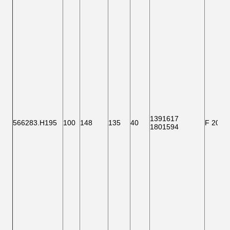
1391617
566283.H195
100
148
135
40
F 2000
1801594