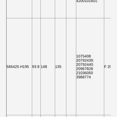
4200101601
:
1075408
20792439:
20792440:
566425.H195
93.8
148
135
F 2000
20967828
21036050
3988774