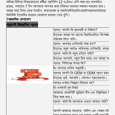
অভিজ্ঞ বিভিন্ন বিক্রয়োত্তর কর্মীরা প্রতিদিন 12 ঘণ্টারও বেশি সময় ধরে অনলাইনে
রয়েছে, সপ্তাহে 7 দিন আপনাকে আপনার জন্য বিভিন্ন ভারবহন সমাধান সরবরাহ করে।
আমরা সারা বিশ্ব থেকে ইমেইল, কল/মেসেজ বা স্কাইপ/উইচ্যাট/হোয়াটসঅ্যাপ/ভাইবার/
কিউকিউ ইত্যাদির মাধ্যমে যেকোনো মতামত পেয়ে খুশি।
7বহুভাষিক যোগাযোগ
প্রায়শই জিজ্ঞাসিত প্রশ্ন
প্রশ্ন: আপনি কি ব্যবসায়ী বা নির্মাতা?
উত্তরঃ আমরা সব ধরণের বিয়ারিংগুলিতে বিশেষজ্ঞ 
পরিষেবা দিতে পারি।
প্রশ্ন: আপনার ডেলিভারি সময় কত?
উত্তরঃ নমুনা অর্ডারঃ অবিলম্বে ডেলিভারি, বাল্ক অর
প্রশ্ন: আমি কি নমুনা চাইতে পারি?
উত্তরঃ অবশ্যই, নমুনা ঠিক আছে এবং আমরা আপনাকে ব
প্রশ্ন: শিপিংয়ের উপায় কি?
উঃ আপনার চাহিদা অনুযায়ী।
প্রশ্নঃ আপনি কি OEM বা ODM গ্রহণ করতে পা
উত্তরঃ হ্যাঁ, অবশ্যই। লোগোও গ্রহণযোগ্য।
প্রশ্নঃ গুণমান নিয়ন্ত্রণ কিভাবে হয়?
উঃ গুণমানই মূল বিষয়!
আমাদের কোয়ালিটি কন্ট্রোল টিম এবং ইঞ্জিনিয়ার টিম অর্
নিয়ে কাজ করে।
প্রশ্ন: আমি কি আপনাকে দেখতে আসতে পারি?
আপনি আমাদের কারখানা, অফিস এবং শোরুম পরিদর্শন ক