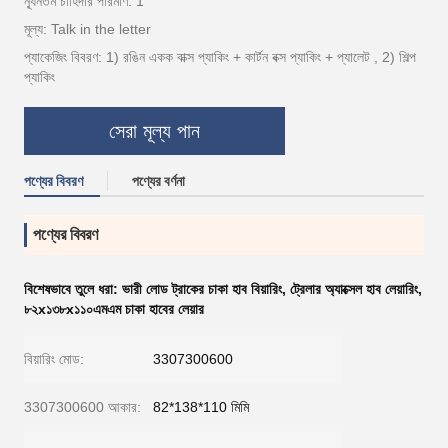
ন্যূনতম চাহিদার পরিমাণ: 1
মূল্য: Talk in the letter
প্যাকেজিং বিবরণ: 1) রঙিন একক বাক্স প্যাকিং + কার্টন বক্স প্যাকিং + প্যালেট , 2) শিল্প
প্যাকিং
সেরা মূল্য পান
পণ্যের বিবরণ
পণ্যের বর্ণনা
পণ্যের বিবরণ
বিশেষভাবে তুলে ধরা:
ভারী লোড ট্রাকের চাকা হাব বিয়ারিং
,
ট্রেলার অ্যাক্সেল হাব লেয়ারিং
,
৮২x১৩৮x১১০এমএম চাকা হাবের লেয়ার
বিয়ারিং মোড:
3307300600
3307300600 আকার:
82*138*110 মিমি