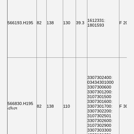
1612331
:
566193.H195
82
138
130
39.3
F 2000
1801593
3307302400
:
03434301000
3307300600
3307301200
:
3107301500
3307301600
:
566830.H195
82
138
110
3307301700
:
F 3000
এবিএস
3307302200
:
3107302501
3307302600
:
3107302900
3307303300