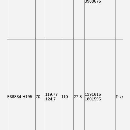
3988675
119.77
1391615
566834.H195
70
110
27.3
F ২০০০১
124.7
1801595