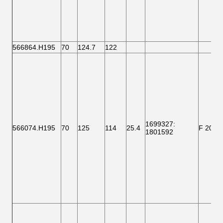
566864.H195
70
124.7
122
1699327
:
566074.H195
70
125
114
25.4
F 2000
1801592