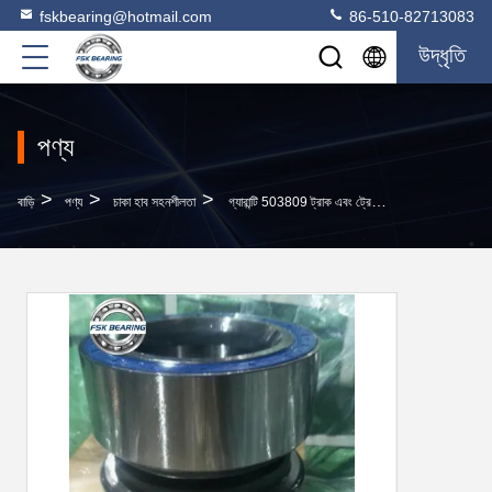
fskbearing@hotmail.com
86-510-82713083
উদ্ধৃতি
পণ্য
>
>
>
বাড়ি
পণ্য
চাকা হাব সহনশীলতা
গ্যারান্টি 503809 ট্রাক এবং ট্রেলার রোলার লেয়ার 120 * 175 * 123mm সন্নিবেশ ইউনিট