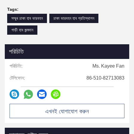
Tags:
সম্মুখ চাকা হাব ভারবহন
চাকা ভারবহন হাব প্রতিস্থাপন
গাড়ী হাব জন্মদান
পরিচিতি
পরিচিতি:
Ms. Kayee Fan
টেলিফোন:
86-510-82713083
এখনই যোগাযোগ করুন