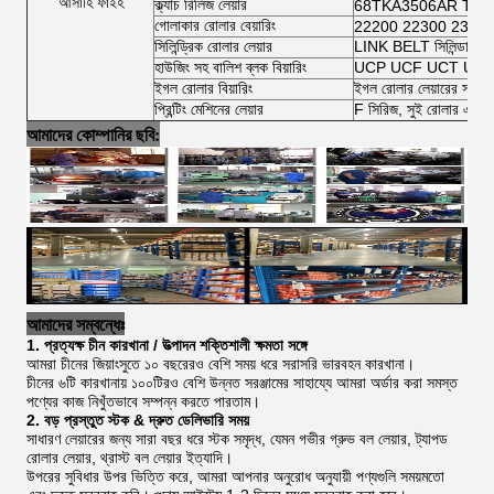
আসাহি ফাইহ
ক্ল্যাচ রিলিজ লেয়ার
68TKA3506AR TK7
গোলাকার রোলার বেয়ারিং
22200 22300 2300
সিলিন্ড্রিক রোলার লেয়ার
LINK BELT সিলিন্ডারিক র
হাউজিং সহ বালিশ ব্লক বিয়ারিং
UCP UCF UCT UCFL 
ইগল রোলার বিয়ারিং
ইগল রোলার লেয়ারের সম্পূর্ণ
প্রিন্টিং মেশিনের লেয়ার
F সিরিজ, সুই রোলার এবং স
আমাদের কোম্পানির ছবি:
আমাদের সম্বন্ধেঃ
1. প্রত্যক্ষ চীন কারখানা / উত্পাদন শক্তিশালী ক্ষমতা সঙ্গে
আমরা চীনের জিয়াংসুতে ১০ বছরেরও বেশি সময় ধরে সরাসরি ভারবহন কারখানা।
চীনের ৬টি কারখানায় ১০০টিরও বেশি উন্নত সরঞ্জামের সাহায্যে আমরা অর্ডার করা সমস্ত
পণ্যের কাজ নিখুঁতভাবে সম্পন্ন করতে পারতাম।
2. বড় প্রস্তুত স্টক & দ্রুত ডেলিভারি সময়
সাধারণ লেয়ারের জন্য সারা বছর ধরে স্টক সমৃদ্ধ, যেমন গভীর গ্রুভ বল লেয়ার, ট্যাপড
রোলার লেয়ার, থ্রাস্ট বল লেয়ার ইত্যাদি।
উপরের সুবিধার উপর ভিত্তি করে, আমরা আপনার অনুরোধ অনুযায়ী পণ্যগুলি সময়মতো