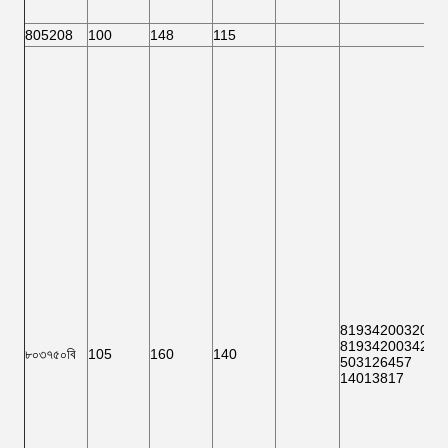
805208
100
148
115
81934200320
:
81934200342
:
৮০৩৭৫০বি
105
160
140
503126457
14013817