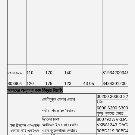
৮০৪১৬২এ
110
170
140
81934200346
803904
120
175
123
43.05
3434301200
আমাদের অন্যান্য গরম বিক্রয় বিয়ারিং
30200.30300.32200
কোনিযুক্ত রোলার লেয়ার
ইঞ্চি
6000.6200.6300.64
গভীর গ্রোভ বল বিয়ারিং
ক্ষুদ্র গ্লাসের লেয়ার
ট্রাকের চাকা
800792 A VKBA 54
অটোমোবাইল চাকা বেয়ারিং
VKBA1343 DAC3462
ইনা টিমকেন এনএসকে
কোয়ো নাচি এনটিএন
এয়ার কন্ডিশনারের লেয়ারিং
30BD219 30BD40 