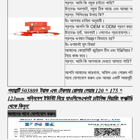
প্রশ্ন: আমি কি নমুনা চাইতে পারি?
উত্তরঃ অবশ্যই, নমুনা ঠিক আছে এবং আমরা আপনাকে ব
প্রশ্ন: শিপিংয়ের উপায় কি?
উঃ আপনার চাহিদা অনুযায়ী।
প্রশ্নঃ আপনি কি OEM বা ODM গ্রহণ করতে পা
উত্তরঃ হ্যাঁ, অবশ্যই। লোগোও গ্রহণযোগ্য।
প্রশ্নঃ গুণমান নিয়ন্ত্রণ কিভাবে হয়?
উঃ গুণমানই মূল বিষয়!
আমাদের কোয়ালিটি কন্ট্রোল টিম এবং ইঞ্জিনিয়ার টিম অর্
নিয়ে কাজ করে।
প্রশ্ন: আমি কি আপনাকে দেখতে আসতে পারি?
আপনি আমাদের কারখানা, অফিস এবং শোরুম পরিদর্শন ক
সাথে যোগাযোগ করুন এবং আমরা একটি সময়সূচী কর
গ্যারান্টি 503809 ট্রাক এবং ট্রেলার রোলার লেয়ার 120 * 175 *
123mm সন্নিবেশ ইউনিট
,
নিয়ে যাও
সি
সে
এখনই চাইনিজ বিয়ারিং ফ্যাক্টরি
থেকে কিনুন!
আমাদের সাথে যোগাযোগ করুন: