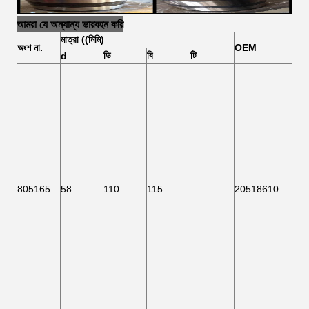
আমরা যে অন্যান্য ভারবহন করি
মাত্রা ((মিমি)
অংশ
না.
OEM
ডি
বি
টি
d
805165
58
110
115
20518610