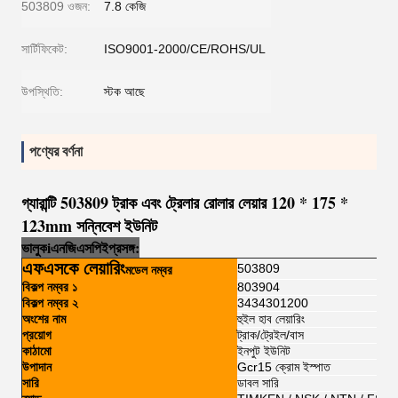
503809 ওজন:
7.8 কেজি
সার্টিফিকেট:
ISO9001-2000/CE/ROHS/UL
উপস্থিতি:
স্টক আছে
পণ্যের বর্ণনা
গ্যারান্টি 503809 ট্রাক এবং ট্রেলার রোলার লেয়ার 120 * 175 *
123mm সন্নিবেশ ইউনিট
ভালুক
i
এনজি
এসপি
ই
প্রসঙ্গ:
এফএসকে লেয়ারিং
503809
মডেল নম্বর
বিকল্প নম্বর ১
803904
বিকল্প নম্বর ২
3434301200
অংশের নাম
হুইল হাব লেয়ারিং
প্রয়োগ
ট্রাক/ট্রেইল/বাস
কাঠামো
ইনপুট ইউনিট
উপাদান
Gcr15 ক্রোম ইস্পাত
সারি
ডাবল সারি