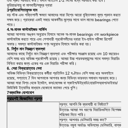
এবং দ্রুত সরবরাহ করি। গুদাম আইটেম 1-2 দিনের মধ্যে সরবরাহ করা হবে।
কুরিয়ার/বায়ু বা মালবাহী/সমুদ্র দ্বারা
3প্রতিযোগিতামূলক দাম
বড় স্টক এবং শক্তিশালী ক্ষমতা আমাদের সারা বিশ্বে আরো যুক্তিসঙ্গত মূল্য প্রদান করতে
সক্ষম করে। গ্রাহকরা একই সময়ে আকর্ষণীয় মূল্যের সাথে ভাল মানের bearings পেতে
পারে।
4.অ-মানক কাস্টমাইজড সার্ভিস
আমরা আপনার অঙ্কন অনুরোধ হিসাবে অনেক অ-মানক bearings এবং workpiece
কাস্টমাইজ করতে পারে এবং পেশাদারী প্রকৌশলীদের দ্বারা ইন-হাউস পরীক্ষা রিপোর্ট
অফার। সমস্ত কাস্টমাইজড পণ্য অনুরোধ হিসাবে অর্ডার করা হয়।
5. নিখুঁত মান নিয়ন্ত্রণ ব্যবস্থা
আমাদের কাছে নিখুঁত মান নিয়ন্ত্রণ ব্যবস্থা এবং পরীক্ষার সরঞ্জাম রয়েছে এবং 10 বছরেরও
বেশি সময় ধরে অভিজ্ঞ প্রকৌশলী রয়েছে। আমরা উচ্চ পারফরম্যান্সের সাথে সমস্ত বিয়ারিং
নিশ্চিত করার জন্য একের পর এক বিয়ারিং পরীক্ষা করি।
6. সেরা বিক্রয়োত্তর সেবা
অভিজ্ঞ বিভিন্ন বিক্রয়োত্তর কর্মীরা প্রতিদিন 12 ঘণ্টারও বেশি সময় ধরে অনলাইনে
রয়েছে, সপ্তাহে 7 দিন আপনাকে আপনার জন্য বিভিন্ন ভারবহন সমাধান সরবরাহ করে।
আমরা সারা বিশ্ব থেকে ইমেইল, কল/মেসেজ বা স্কাইপ/উইচ্যাট/হোয়াটসঅ্যাপ/ভাইবার/
কিউকিউ ইত্যাদির মাধ্যমে যেকোনো মতামত পেয়ে খুশি।
7বহুভাষিক যোগাযোগ
প্রায়শই জিজ্ঞাসিত প্রশ্ন
প্রশ্ন: আপনি কি ব্যবসায়ী বা নির্মাতা?
উত্তরঃ আমরা সব ধরণের বিয়ারিংগুলিতে বিশেষজ্ঞ 
পরিষেবা দিতে পারি।
প্রশ্ন: আপনার ডেলিভারি সময় কত?
উত্তরঃ নমুনা অর্ডারঃ অবিলম্বে ডেলিভারি, বাল্ক অর