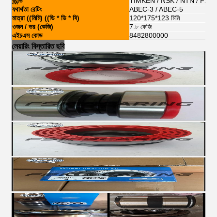
ব্র্যান্ড
TIMKEN / NSK / NTN / FSKG
যথার্থতা রেটিং
ABEC-3 / ABEC-5
মাত্রা ((মিমি) ((ডি * ডি * বি)
120*175*123 মিমি
ওজন / ভর (কেজি)
7.৮ কেজি
এইচএস কোড
8482800000
লেয়ারিং বিস্তারিত ছবি