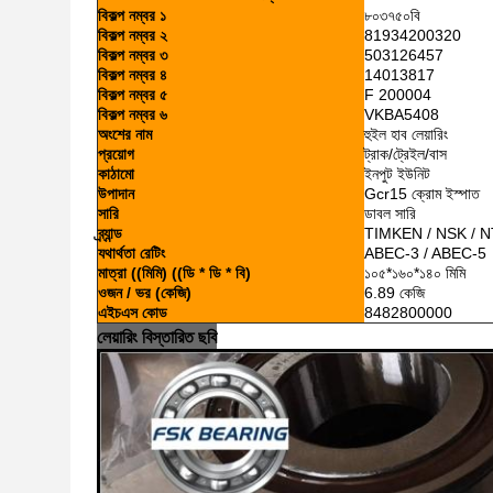
বিকল্প নম্বর ১
৮০৩৭৫০বি
বিকল্প নম্বর ২
81934200320
বিকল্প নম্বর ৩
503126457
বিকল্প নম্বর ৪
14013817
বিকল্প নম্বর ৫
F 200004
বিকল্প নম্বর ৬
VKBA5408
অংশের নাম
হুইল হাব লেয়ারিং
প্রয়োগ
ট্রাক/ট্রেইল/বাস
কাঠামো
ইনপুট ইউনিট
উপাদান
Gcr15 ক্রোম ইস্পাত
সারি
ডাবল সারি
ব্র্যান্ড
TIMKEN / NSK / N
যথার্থতা রেটিং
ABEC-3 / ABEC-5
মাত্রা ((মিমি) ((ডি * ডি * বি)
১০৫*১৬০*১৪০ মিমি
ওজন / ভর (কেজি)
6.89 কেজি
এইচএস কোড
8482800000
লেয়ারিং বিস্তারিত ছবি