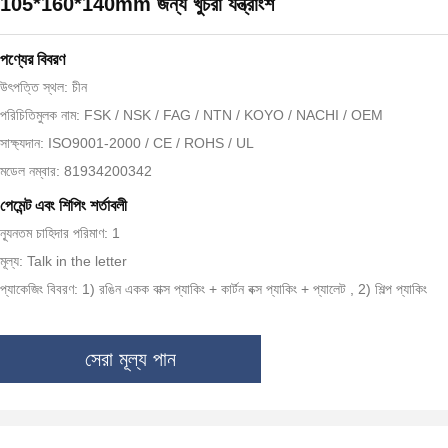
105*160*140mm জন্য খুচরা যন্ত্রাংশ
পণ্যের বিবরণ
উৎপত্তি স্থল: চীন
পরিচিতিমুলক নাম: FSK / NSK / FAG / NTN / KOYO / NACHI / OEM
সাক্ষ্যদান: ISO9001-2000 / CE / ROHS / UL
মডেল নম্বার: 81934200342
পেমেন্ট এবং শিপিং শর্তাবলী
ন্যূনতম চাহিদার পরিমাণ: 1
মূল্য: Talk in the letter
প্যাকেজিং বিবরণ: 1) রঙিন একক বাক্স প্যাকিং + কার্টন বক্স প্যাকিং + প্যালেট , 2) শিল্প প্যাকিং
সেরা মূল্য পান