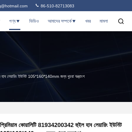
ng@hotmail.com
86-510-82713083
ি
পণ্য
ভিডিও
আমাদের সম্পর্কে
খবর
মামলা
 হাব লেয়ারিং ইউনিট 105*160*140mm জন্য খুচরা যন্ত্রাংশ
প্রিমিয়াম কোয়ালিটি 81934200342 হুইল হাব লেয়ারিং ইউনিট