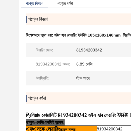
পণ্যের বিবরণ
পণ্যের বর্ণনা
পণ্যের বিবরণ
বিশেষভাবে তুলে ধরা:
হুইল হাব লেয়ারিং ইউনিট 105x160x140mm
,
প্রিমি
বিয়ারিং মোড:
81934200342
81934200342 ওজন:
6.89 কেজি
উপস্থিতি:
স্টক আছে
পণ্যের বর্ণনা
প্রিমিয়াম কোয়ালিটি 81934200342 হুইল হাব লেয়ারিং ইউনি
ভালুক
i
এনজি
এসপি
ই
প্রসঙ্গ:
এফএসকে লেয়ারিং
81934200342
মডেল নম্বর