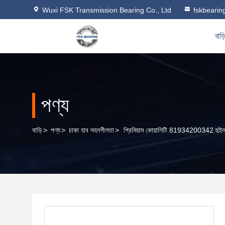
Wuxi FSK Transmission Bearing Co., Ltd
fskbeari
বাড়
পণ্য
বাড়ি
>
পণ্য
>
চাকা হাব সহনশীলতা
>
প্রিমিয়াম কোয়ালিটি 81934200342 হুইল