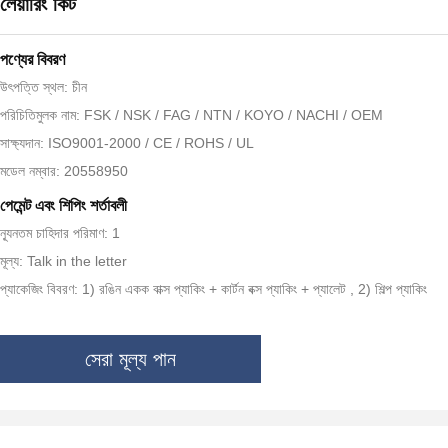
লেয়ারিং কিট
পণ্যের বিবরণ
উৎপত্তি স্থল: চীন
পরিচিতিমুলক নাম: FSK / NSK / FAG / NTN / KOYO / NACHI / OEM
সাক্ষ্যদান: ISO9001-2000 / CE / ROHS / UL
মডেল নম্বার: 20558950
পেমেন্ট এবং শিপিং শর্তাবলী
ন্যূনতম চাহিদার পরিমাণ: 1
মূল্য: Talk in the letter
প্যাকেজিং বিবরণ: 1) রঙিন একক বাক্স প্যাকিং + কার্টন বক্স প্যাকিং + প্যালেট , 2) শিল্প প্যাকিং
সেরা মূল্য পান