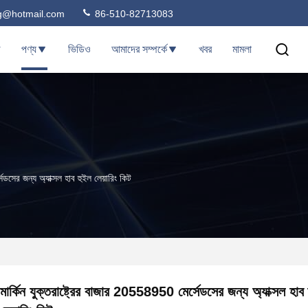
ng@hotmail.com
86-510-82713083
ি
পণ্য
ভিডিও
আমাদের সম্পর্কে
খবর
মামলা
েডসের জন্য অ্যাক্সল হাব হুইল লেয়ারিং কিট
মার্কিন যুক্তরাষ্ট্রের বাজার 20558950 মের্সেডসের জন্য অ্যাক্সল হাব