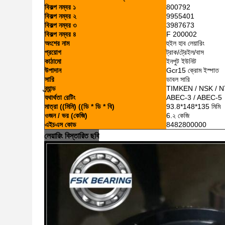
বিকল্প নম্বর ১
800792
বিকল্প নম্বর ২
9955401
বিকল্প নম্বর ৩
3987673
বিকল্প নম্বর ৪
F 200002
অংশের নাম
হুইল হাব লেয়ারিং
প্রয়োগ
ট্রাক/ট্রেইল/বাস
কাঠামো
ইনপুট ইউনিট
উপাদান
Gcr15 ক্রোম ইস্পাত
সারি
ডাবল সারি
ব্র্যান্ড
TIMKEN / NSK / N
যথার্থতা রেটিং
ABEC-3 / ABEC-5
মাত্রা ((মিমি) ((ডি * ডি * বি)
93.8*148*135 মিমি
ওজন / ভর (কেজি)
6.২ কেজি
এইচএস কোড
8482800000
লেয়ারিং বিস্তারিত ছবি