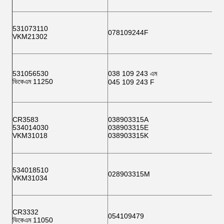
531073110
078109244F
VKM21302
531056530
038 109 243 এম
ভিকেএম 11250
045 109 243 F
CR3583
038903315A
534014030
038903315E
VKM31018
038903315K
534018510
028903315M
VKM31034
CR3332
054109479
ভিকেএম 11050