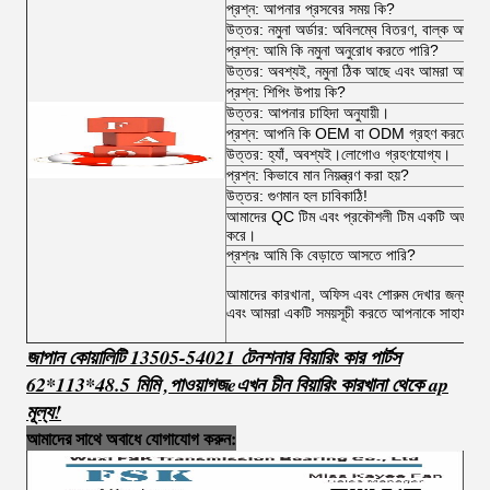
প্রশ্ন: আপনার প্রসবের সময় কি?
উত্তর: নমুনা অর্ডার: অবিলম্বে বিতরণ, বাল্ক অর্ডা
প্রশ্ন: আমি কি নমুনা অনুরোধ করতে পারি?
উত্তর: অবশ্যই, নমুনা ঠিক আছে এবং আমরা আপনাকে ব
প্রশ্ন: শিপিং উপায় কি?
উত্তর: আপনার চাহিদা অনুযায়ী।
প্রশ্ন: আপনি কি OEM বা ODM গ্রহণ করতে পা
উত্তর: হ্যাঁ, অবশ্যই।লোগোও গ্রহণযোগ্য।
প্রশ্ন: কিভাবে মান নিয়ন্ত্রণ করা হয়?
উত্তর: গুণমান হল চাবিকাঠি!
আমাদের QC টিম এবং প্রকৌশলী টিম একটি অর্ডার থেকে
করে।
প্রশ্নঃ আমি কি বেড়াতে আসতে পারি?
আমাদের কারখানা, অফিস এবং শোরুম দেখার জন্য আপ
এবং আমরা একটি সময়সূচী করতে আপনাকে সাহায্য ক
জাপান কোয়ালিটি 13505-54021 টেনশনার বিয়ারিং কার পার্টস
62*113*48.5 মিমি
,
পাওয়া
গ
জ
e
এখন চীন বিয়ারিং কারখানা থেকে ap
মূল্য!
আমাদের সাথে অবাধে যোগাযোগ করুন: