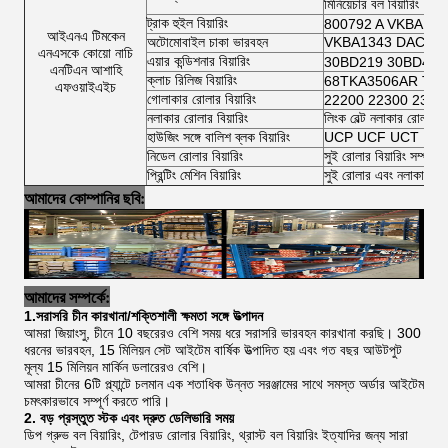
মিনিয়েচার বল বিয়ারিং
ট্রাক হুইল বিয়ারিং
800792 A VKBA 54
আইএনএ টিমকেন
অটোমোবাইল চাকা ভারবহন
VKBA1343 DAC3462
এনএসকে কোয়ো নাচি
এয়ার কন্ডিশনার বিয়ারিং
30BD219 30BD40 
এনটিএন আশাহি
ক্লাচ রিলিজ বিয়ারিং
68TKA3506AR TK7
এফওয়াইএইচ
গোলাকার রোলার বিয়ারিং
22200 22300 2300
নলাকার রোলার বিয়ারিং
লিংক বেল্ট নলাকার রোলার ব
হাউজিং সঙ্গে বালিশ ব্লক বিয়ারিং
UCP UCF UCT UCFL
নিডেল রোলার বিয়ারিং
সুই রোলার বিয়ারিং সম্পূর্ণ 
প্রিন্টিং মেশিন বিয়ারিং
সুই রোলার এবং নলাকার ব
আমাদের কোম্পানির ছবি:
আমাদের সম্পর্কে:
1.সরাসরি চীন কারখানা/শক্তিশালী ক্ষমতা সঙ্গে উত্পাদন
আমরা জিয়াংসু, চীনে 10 বছরেরও বেশি সময় ধরে সরাসরি ভারবহন কারখানা করছি। 300
ধরনের ভারবহন, 15 মিলিয়ন সেট আইটেম বার্ষিক উত্পাদিত হয় এবং গত বছর আউটপুট
মূল্য 15 মিলিয়ন মার্কিন ডলারেরও বেশি।
আমরা চীনের 6টি প্ল্যান্টে চলমান এক শতাধিক উন্নত সরঞ্জামের সাথে সমস্ত অর্ডার আইটেম
চমৎকারভাবে সম্পূর্ণ করতে পারি।
2. বড় প্রস্তুত স্টক এবং দ্রুত ডেলিভারি সময়
ডিপ গ্রুভ বল বিয়ারিং, টেপারড রোলার বিয়ারিং, থ্রাস্ট বল বিয়ারিং ইত্যাদির জন্য সারা