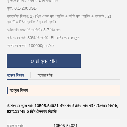
ন্যূনতম চাহিদার পরিমাণ: 1 পিসি-5 পিসি
মূল্য: 0.1-200USD
প্যাকেজিং বিবরণ: 1) রঙিন একক বক্স প্যাকিং + কার্টন বক্স প্যাকিং + প্যালেট , 2)
প্লাস্টিক টিউব প্যাকিং / ক্রাফট প্যাকি
ডেলিভারি সময়: ডিপোজিটের 3-7 দিন পরে
পরিশোধের শর্ত: 30% ডিপোজিট, BL কপির পরে ব্যালেন্স
যোগানের ক্ষমতা: 100000pcs/মাস
সেরা মূল্য পান
পণ্যের বিবরণ
পণ্যের বর্ণনা
পণ্যের বিবরণ
বিশেষভাবে তুলে ধরা:
13505-54021 টেনশনার বিয়ারিং
,
কার পার্টস টেনশনার বিয়ারিং
,
62*113*48.5 মিমি টেনশনার বিয়ারিং
মডেল নাম্বার.:
13505-54021