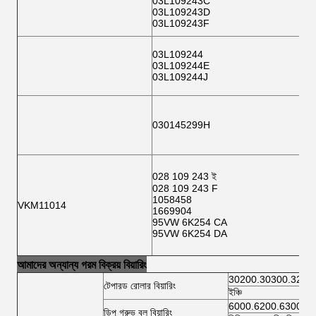
03L109243C
03L109243D
03L109243F
03L109244
03L109244E
03L109244J
030145299H
028 109 243 ই
028 109 243 F
1058458
VKM11014
1669904
95VW 6K254 CA
95VW 6K254 DA
আমাদের অন্যান্য গরম বিক্রয় বিয়ারিং
30200.30300.3220
টেপারড রোলার বিয়ারিং
ইঞ্চি
6000.6200.6300.6
ডিপ গ্রুভ বল বিয়ারিং