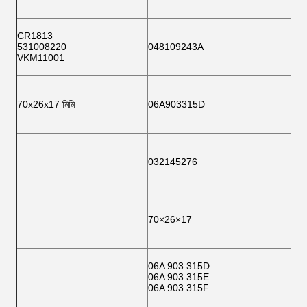
CR1813
531008220
048109243A
VKM11001
70x26x17 মিমি
06A903315D
032145276
70×26×17
06A 903 315D
06A 903 315E
06A 903 315F