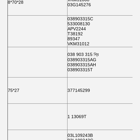
8*70*28
03G145276
038903315C
533008130
APV2244
T38192
89347
VKM31012
038 903 315 খ্রি
038903315AG
038903315AH
038903315T
75*27
377145299
1 13069T
03L109243B