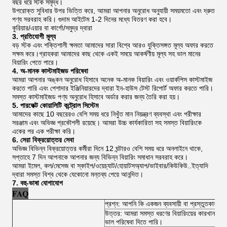
বছর ধরে স্টক সমৃদ্ধ।
উপরোক্ত সুবিধার উপর ভিত্তি করে, আমরা আপনার অনুরোধ অনুযায়ী সময়মতো এবং দ্রুত
পণ্য সরবরাহ করি। গুদাম আইটেম 1-2 দিনের মধ্যে বিতরণ করা হবে।
কুরিয়ার/এয়ার বা কার্গো/সমুদ্র দ্বারা
3. প্রতিযোগী মূল্য
বড় স্টক এবং শক্তিশালী ক্ষমতা আমাদের সারা বিশ্বে আরও যুক্তিসঙ্গত মূল্য অফার করতে
সক্ষম করে।গ্রাহকরা আমাদের কাছ থেকে একই সময়ে আকর্ষণীয় মূল্য সহ ভাল মানের
বিয়ারিং পেতে পারে।
4. অ-মানক কাস্টমাইজড পরিষেবা
আমরা আপনার অঙ্কন অনুরোধ হিসাবে অনেক অ-মানক বিয়ারিং এবং ওয়ার্কপিস কাস্টমাইজ
করতে পারি এবং পেশাদার ইঞ্জিনিয়ারদের দ্বারা ইন-হাউস টেস্ট রিপোর্ট অফার করতে পারি।
সমস্ত কাস্টমাইজড পণ্য অনুরোধ হিসাবে অর্ডার করার জন্য তৈরি করা হয়।
5. পারফেক্ট কোয়ালিটি কন্ট্রোল সিস্টেম
আমাদের কাছে 10 বছরেরও বেশি সময় ধরে নিখুঁত মান নিয়ন্ত্রণ ব্যবস্থা এবং পরীক্ষার
সরঞ্জাম এবং অভিজ্ঞ প্রকৌশলী রয়েছে। আমরা উচ্চ কার্যকারিতা সহ সমস্ত বিয়ারিংকে
একের পর এক পরীক্ষা করি।
6. সেরা বিক্রয়োত্তর সেবা
অভিজ্ঞ বিভিন্ন বিক্রয়োত্তর কর্মীরা দিনে 12 ঘন্টারও বেশি সময় ধরে অনলাইনে থাকে,
সপ্তাহে 7 দিন আপনাকে আপনার জন্য বিভিন্ন বিয়ারিং সমাধান সরবরাহ করে।
আমরা ইমেল, কল/মেসেজ বা স্কাইপ/ওয়েচ্যাট/হোয়াটসঅ্যাপ/ভাইবার/কিউকিউ..ইত্যাদি
দ্বারা সমস্ত বিশ্ব থেকে যেকোনো মন্তব্য পেয়ে আনন্দিত।
7. বহু-ভাষা যোগাযোগ
FAQ
প্রশ্ন: আপনি কি একজন ব্যবসায়ী বা প্রস্তুতকারক?
উত্তর: আমরা সমস্ত ধরণের বিয়ারিংয়ের কারখানায় 
ভাল পরিষেবা দিতে পারি।