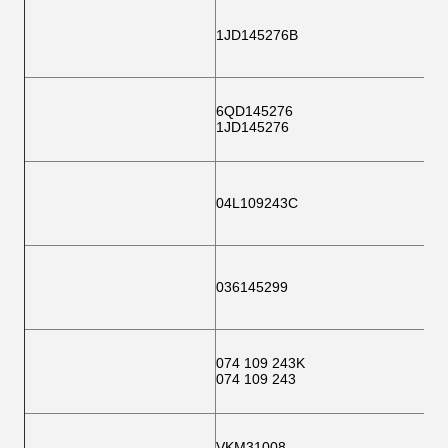
1JD145276B
6QD145276
1JD145276
04L109243C
036145299
074 109 243K
074 109 243
VKM31008