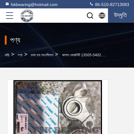
fskbearing@hotmail.com
86-510-82713083
উদ্ধৃতি
পণ্য
>
>
>
বাড়ি
পণ্য
চাকা হাব সহনশীলতা
জাপান কোয়ালিটি 13505-54021 টেনশনার বিয়ারিং কার পার্টস 62*113*48.5mm