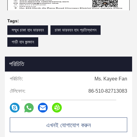
Tags:
সম্মুখ চাকা হাব ভারবহন
চাকা ভারবহন হাব প্রতিস্থাপন
গাড়ী হাব জন্মদান
পরিচিতি
পরিচিতি:
Ms. Kayee Fan
টেলিফোন:
86-510-82713083
এখনই যোগাযোগ করুন