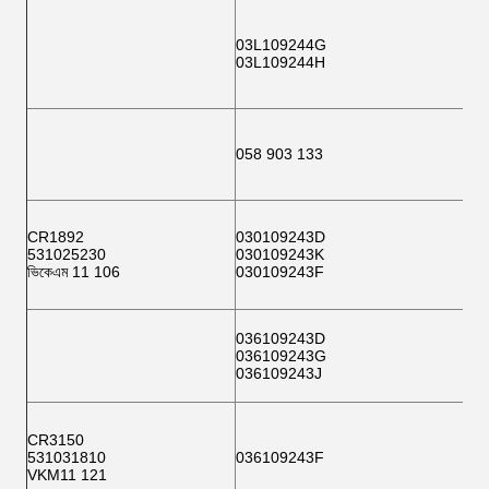
03L109244G
03L109244H
058 903 133
CR1892
030109243D
531025230
030109243K
ভিকেএম 11 106
030109243F
036109243D
036109243G
036109243J
CR3150
531031810
036109243F
VKM11 121