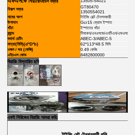
এফএসকে বিয়ারিং
13505-54021
মডেল নম্বার
GT80470
বিকল্প নম্বর
1350554021
নামের অংশ
টাইমিং বেল্ট টেনশনকারী
উপাদান
Gcr15 ক্রোম ইস্পাত
খাঁচা
ইস্পাতের খাঁচা
ব্র্যান্ড
টিমকেন/এনএসকে/এনটিএন/এফএসকেজি/
যথার্থ রেটিং
ABEC-3/ABEC-5
মাত্রা(মিমি)(d*D*b)
62*113*48.5 মিমি
ওজন / ভর (কেজি)
0.49 কেজি
এইচএস কোড
8482800000
বিয়ারিং বিস্তারিত ছবি
একই সিরিজের বিয়ারিং আমরা করি:
টাইমিং বেল্ট টেনশনকারী পুলি