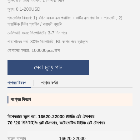
ন্যূনতম চাহিদার পরিমাণ: 1 পিসি-5 পিসি
মূল্য: 0.1-200USD
প্যাকেজিং বিবরণ: 1) রঙিন একক বক্স প্যাকিং + কার্টন বক্স প্যাকিং + প্যালেট , 2)
প্লাস্টিক টিউব প্যাকিং / ক্রাফট প্যাকি
ডেলিভারি সময়: ডিপোজিটের 3-7 দিন পরে
পরিশোধের শর্ত: 30% ডিপোজিট, BL কপির পরে ব্যালেন্স
যোগানের ক্ষমতা: 100000pcs/মাস
সেরা মূল্য পান
পণ্যের বিবরণ
পণ্যের বর্ণনা
পণ্যের বিবরণ
বিশেষভাবে তুলে ধরা:
16620-22030 টাইমিং বেল্ট টেনশনার
,
70 *26 মিমি টাইমিং বেল্ট টেনশনার
,
অটোমোটিভ টাইমিং বেল্ট টেনশনার
মডেল নাম্বার.:
16620-22030