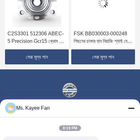
C2S3301 512306 ABEC-
FSK BB030003-000248
5 Precision Gcr15 ক্রোম স্টীল
পিছনের চাকার হাব বিয়ারিং শ্যাফ্ট হেড,
ডাবল সারি হুইল হাব লেয়ারিং কিট জন্য
ডাবল সারি Gcr15 ক্রোম স্টিল এবং
জাগার এক্স-টাইপ এক্স 400 02-04
Wildcat Bojun এর জন্য ABS
সেরা মূল্য পান
সেরা মূল্য পান
সেন্সর সহ
Ms. Kayee Fan
WUXI FSK TRANSMISSION BEARING CO.,
LTD
8:19 PM
fskbearing@hotmail.com