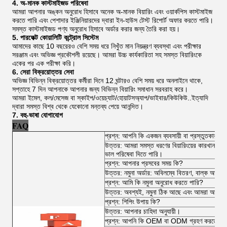
4. অ-মানক কাস্টমাইজড পরিষেবা
আমরা আপনার অঙ্কন অনুরোধ হিসাবে অনেক অ-মানক বিয়ারিং এবং ওয়ার্কপিস কাস্টমাইজ
করতে পারি এবং পেশাদার ইঞ্জিনিয়ারদের দ্বারা ইন-হাউস টেস্ট রিপোর্ট অফার করতে পারি।
সমস্ত কাস্টমাইজড পণ্য অনুরোধ হিসাবে অর্ডার করার জন্য তৈরি করা হয়।
5. পারফেক্ট কোয়ালিটি কন্ট্রোল সিস্টেম
আমাদের কাছে 10 বছরেরও বেশি সময় ধরে নিখুঁত মান নিয়ন্ত্রণ ব্যবস্থা এবং পরীক্ষার
সরঞ্জাম এবং অভিজ্ঞ প্রকৌশলী রয়েছে। আমরা উচ্চ কার্যকারিতা সহ সমস্ত বিয়ারিংকে
একের পর এক পরীক্ষা করি।
6. সেরা বিক্রয়োত্তর সেবা
অভিজ্ঞ বিভিন্ন বিক্রয়োত্তর কর্মীরা দিনে 12 ঘন্টারও বেশি সময় ধরে অনলাইনে থাকে,
সপ্তাহে 7 দিন আপনাকে আপনার জন্য বিভিন্ন বিয়ারিং সমাধান সরবরাহ করে।
আমরা ইমেল, কল/মেসেজ বা স্কাইপ/ওয়েচ্যাট/হোয়াটসঅ্যাপ/ভাইবার/কিউকিউ..ইত্যাদি
দ্বারা সমস্ত বিশ্ব থেকে যেকোনো মন্তব্য পেয়ে আনন্দিত।
7. বহু-ভাষা যোগাযোগ
FAQ
প্রশ্ন: আপনি কি একজন ব্যবসায়ী বা প্রস্তুতকারক?
উত্তর: আমরা সমস্ত ধরণের বিয়ারিংয়ের কারখানায় 
ভাল পরিষেবা দিতে পারি।
প্রশ্ন: আপনার প্রসবের সময় কি?
উত্তর: নমুনা অর্ডার: অবিলম্বে বিতরণ, বাল্ক অর্ডা
প্রশ্ন: আমি কি নমুনা অনুরোধ করতে পারি?
উত্তর: অবশ্যই, নমুনা ঠিক আছে এবং আমরা আপনাকে ব
প্রশ্ন: শিপিং উপায় কি?
উত্তর: আপনার চাহিদা অনুযায়ী।
প্রশ্ন: আপনি কি OEM বা ODM গ্রহণ করতে পা