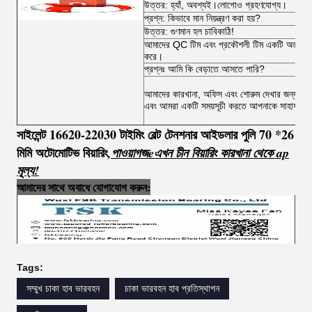
উত্তর: হ্যাঁ, অবশ্যই।লোগোও গ্রহণযোগ্য।
প্রশ্ন: কিভাবে মান নিয়ন্ত্রণ করা হয়?
উত্তর: গুণমান হল চাবিকাঠি!
আমাদের QC টিম এবং প্রকৌশলী টিম একটি অর্ডার থেকে
করে।
প্রশ্নঃ আমি কি বেড়াতে আসতে পারি?
আমাদের কারখানা, অফিস এবং শোরুম দেখার জন্য আপ
এবং আমরা একটি সময়সূচী করতে আপনাকে সাহায্য ক
সাইলেন্ট 16620-22030 টাইমিং বেল্ট টেনশনার আইডলার পুলি 70 *26
মিমি অটোমোটিভ বিয়ারিং
,
পাওয়া
গ
জ
e
এখন চীন বিয়ারিং কারখানা থেকে ap
মূল্য!
আমাদের সাথে অবাধে যোগাযোগ করুন:
Tags:
সম্মুখ চাকা হাব ভারবহন
চাকা ভারবহন হাব প্রতিস্থাপন