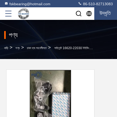
fskbearing@hotmail.com
86-510-82713083
উদ্ধৃতি
পণ্য
>
>
>
বাড়ি
পণ্য
চাকা হাব সহনশীলতা
সাইলেন্ট 16620-22030 টাইমিং বেল্ট টেনশনার আইডলার পুলি 70 *26 মিমি অটোমোটিভ বিয়ারিং