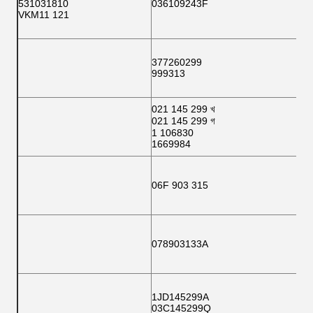
531031810
036109243F
VKM11 121
377260299
999313
021 145 299 খ
021 145 299 গ
1 106830
1669984
06F 903 315
078903133A
1JD145299A
03C145299Q