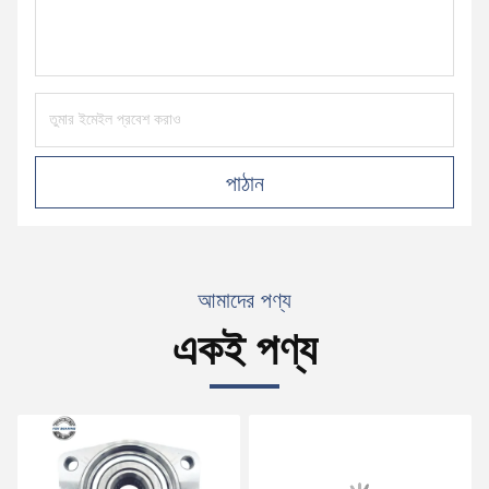
পাঠান
আমাদের পণ্য
একই পণ্য