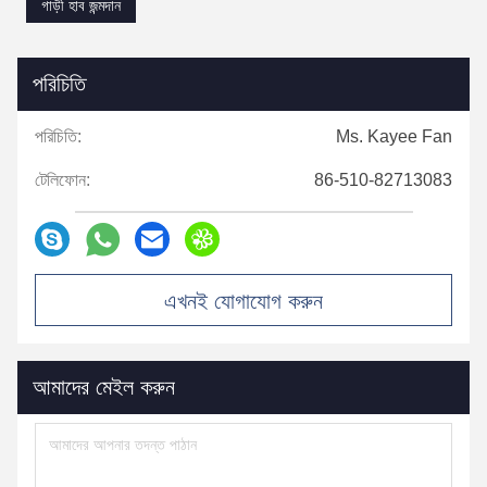
গাড়ী হাব জন্মদান
পরিচিতি
পরিচিতি:
Ms. Kayee Fan
টেলিফোন:
86-510-82713083
এখনই যোগাযোগ করুন
আমাদের মেইল ​​করুন