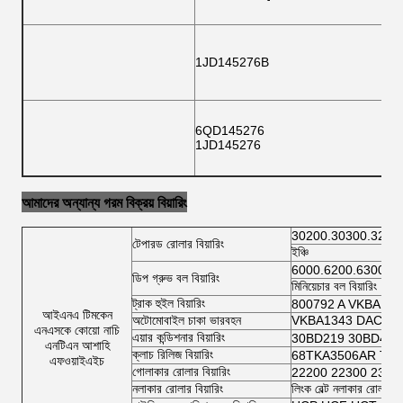
1JD145276B
6QD145276
1JD145276
আমাদের অন্যান্য গরম বিক্রয় বিয়ারিং
30200.30300.3220
টেপারড রোলার বিয়ারিং
ইঞ্চি
6000.6200.6300.6
ডিপ গ্রুভ বল বিয়ারিং
মিনিয়েচার বল বিয়ারিং
ট্রাক হুইল বিয়ারিং
800792 A VKBA 54
আইএনএ টিমকেন
অটোমোবাইল চাকা ভারবহন
VKBA1343 DAC3462
এনএসকে কোয়ো নাচি
এয়ার কন্ডিশনার বিয়ারিং
30BD219 30BD40 
এনটিএন আশাহি
ক্লাচ রিলিজ বিয়ারিং
68TKA3506AR TK7
এফওয়াইএইচ
গোলাকার রোলার বিয়ারিং
22200 22300 2300
নলাকার রোলার বিয়ারিং
লিংক বেল্ট নলাকার রোলার ব