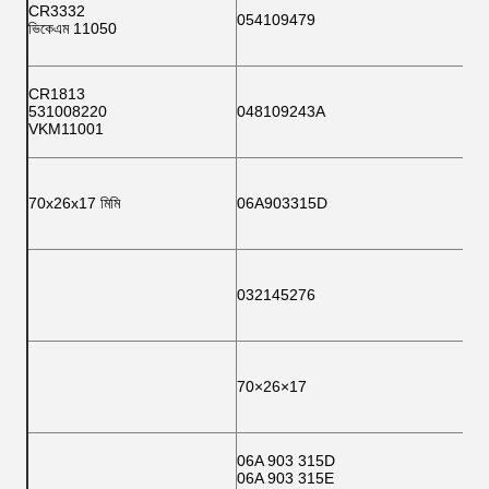
CR3332
054109479
ভিকেএম 11050
CR1813
531008220
048109243A
VKM11001
70x26x17 মিমি
06A903315D
032145276
70×26×17
06A 903 315D
06A 903 315E