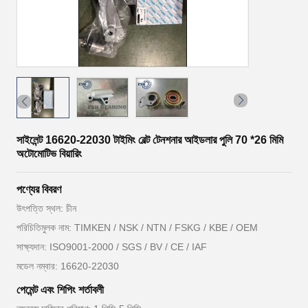
সাইলেন্ট 16620-22030 টাইমিং বেল্ট টেনশনার আইডলার পুলি 70 *26 মিমি
অটোমোটিভ বিয়ারিং
পণ্যের বিবরণ
উৎপত্তি স্থল: চীন
পরিচিতিমুলক নাম: TIMKEN / NSK / NTN / FSKG / KBE / OEM
সাক্ষ্যদান: ISO9001-2000 / SGS / BV / CE / IAF
মডেল নম্বার: 16620-22030
পেমেন্ট এবং শিপিং শর্তাবলী