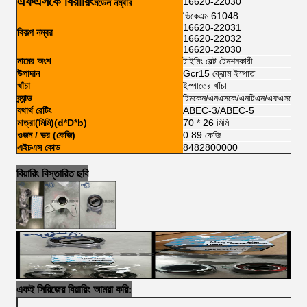
এফএসকে বিয়ারিং
16620-22030
মডেল নম্বার
ভিকেএম 61048
16620-22031
বিকল্প নম্বর
16620-22032
16620-22030
নামের অংশ
টাইমিং বেল্ট টেনশনকারী
উপাদান
Gcr15 ক্রোম ইস্পাত
খাঁচা
ইস্পাতের খাঁচা
ব্র্যান্ড
টিমকেন/এনএসকে/এনটিএন/এফএসকেজি/
যথার্থ রেটিং
ABEC-3/ABEC-5
মাত্রা(মিমি)(d*D*b)
70 * 26 মিমি
ওজন / ভর (কেজি)
0.89 কেজি
এইচএস কোড
8482800000
বিয়ারিং বিস্তারিত ছবি
একই সিরিজের বিয়ারিং আমরা করি: