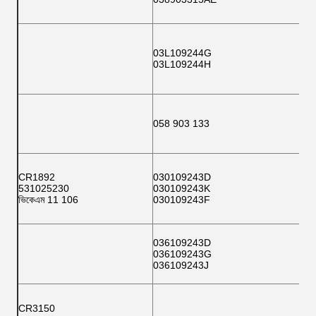
03L109244G
03L109244H
058 903 133
CR1892
030109243D
531025230
030109243K
ভিকেএম 11 106
030109243F
036109243D
036109243G
036109243J
CR3150