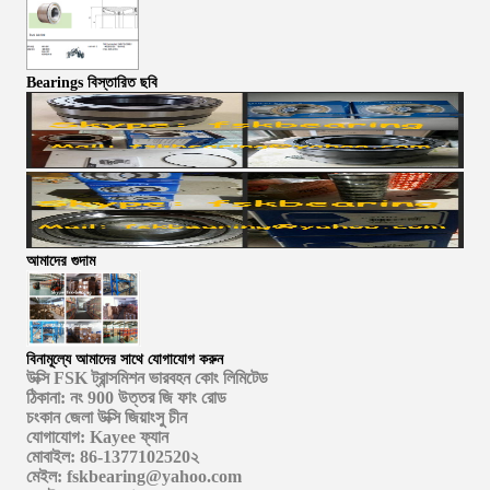
Bearings বিস্তারিত ছবি
আমাদের গুদাম
বিনামূল্যে আমাদের সাথে যোগাযোগ করুন
উক্সি FSK ট্রান্সমিশন ভারবহন কোং লিমিটেড
ঠিকানা: নং 900 উত্তর জি ফাং রোড
চংকান জেলা উক্সি জিয়াংসু চীন
যোগাযোগ: Kayee ফ্যান
মোবাইল: 86-1377102520২
মেইল: fskbearing@yahoo.com