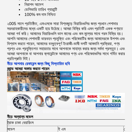
নিরাপদ আদেশ
ডেলিভারি তারিখ গ্যারান্টি
100% কম দাম নিশ্চিত
২005 সালে প্রতিষ্ঠিত, এফএসকে সারা বিশ্বজুড়ে বিয়ারিংগুলির জন্য প্রধান পেশাদার
সরবরাহকারীদের মধ্যে একটি হয়ে উঠেছে।
আমরা বিক্রি করি এমন প্রতিটি একক পণ্যতে
আমরা গর্ব করি। আমাদের বিয়ারিংগুলি ভাল মানের এবং কম মূল্যের সাথে গরম বিক্রি হয়।
আপনি আমাদের পেশাদারী ভারবহন প্রযুক্তি এবং পরিষেবাটির জন্য আমাদেরকে উপশম এবং
বিশ্বাস করতে পারেন, আমাদের বন্ধুত্বপূর্ণ ইংরাজী-ভাষী দলটি আমদানি প্রক্রিয়া, পণ্য
প্রশ্ন এবং প্রযুক্তিগত সহায়তার সাথে আপনাকে সাহায্য করার জন্য সর্বদা প্রস্তুত।
এবং
আমরা আপনাকে বা আপনার ক্লায়েন্টকে আমাদের পণ্য এবং পরিষেবাগুলির সাথে গর্বিত করার
প্রতিশ্রুতি দিই।
নীচে আপনার রেফারেন্স জন্য কিছু বিস্তারিত ছবি
ব্র্যান্ড আমরা অফার করতে পারেন
নীচে অন্যান্য মডেল
ট্রাক চাকা বেয়ারিংস
মডেল
ই এম
কোন