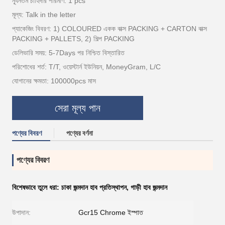
ন্যূনতম চাহিদার পরিমাণ: 1 pcs
মূল্য: Talk in the letter
প্যাকেজিং বিবরণ: 1) COLOURED একক বাক্স PACKING + CARTON বাক্স
PACKING + PALLETS, 2) শিল্প PACKING
ডেলিভারি সময়: 5-7Days পর নিশ্চিত বিস্তারিত
পরিশোধের শর্ত: T/T, ওয়েস্টার্ন ইউনিয়ন, MoneyGram, L/C
যোগানের ক্ষমতা: 100000pcs মাস
সেরা মূল্য পান
পণ্যের বিবরণ
পণ্যের বর্ণনা
পণ্যের বিবরণ
বিশেষভাবে তুলে ধরা:
চাকা জন্মদান হাব প্রতিস্থাপন
,
গাড়ী হাব জন্মদান
উপাদান:
Gcr15 Chrome ইস্পাত