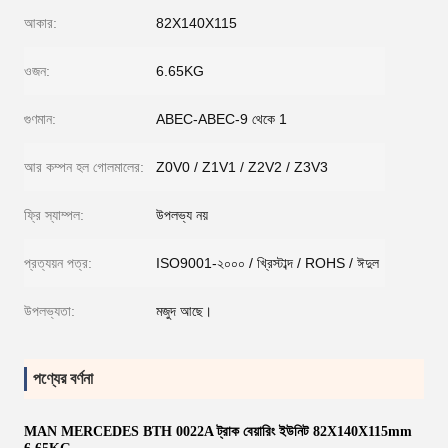
আকার:
82X140X115
ওজন:
6.65KG
গুণমান:
ABEC-ABEC-9 থেকে 1
আর কম্পন হল গোলমালের:
Z0V0 / Z1V1 / Z2V2 / Z3V3
ফ্রি স্যাম্পল:
উপলভ্য নয়
প্রত্যয়ন পত্র:
ISO9001-২০০০ / খ্রিস্টাব্দ / ROHS / ঈদুল
উপলভ্যতা:
মজুদ আছে।
পণ্যের বর্ণনা
MAN MERCEDES BTH 0022A ট্রাক বেয়ারিং ইউনিট 82X140X115mm