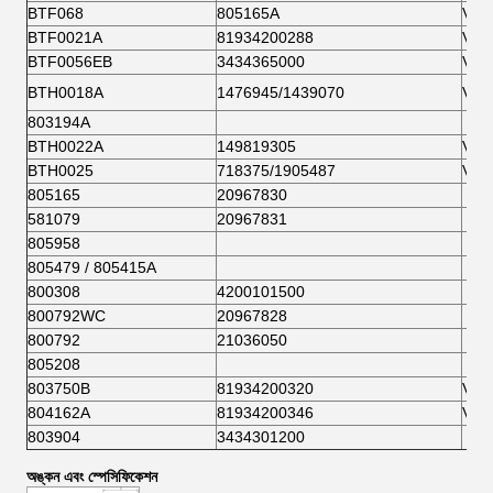
BTF068
805165A
VKB
BTF0021A
81934200288
VKB
BTF0056EB
3434365000
VKB
BTH0018A
1476945/1439070
VKB
803194A
BTH0022A
149819305
VKB
BTH0025
718375/1905487
VKB
805165
20967830
581079
20967831
805958
805479 / 805415A
800308
4200101500
800792WC
20967828
800792
21036050
805208
803750B
81934200320
VKB
804162A
81934200346
VKB
803904
3434301200
অঙ্কন এবং স্পেসিফিকেশন