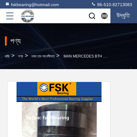
fskbearing@hotmail.com
86-510-82713083
উদ্ধৃতি
পণ্য
>
>
>
বাড়ি
পণ্য
চাকা হাব সহনশীলতা
MAN MERCEDES BTH 0022A ট্রাক বেয়ারিং ইউনিট 82X140X115mm 6.65KG