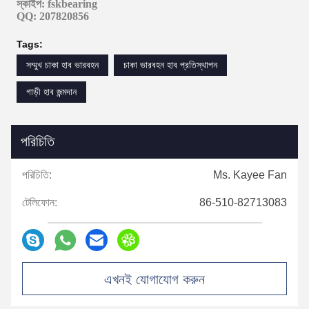
স্কাইপ: fskbearing
QQ: 207820856
Tags:
সম্মুখ চাকা হাব ভারবহন
চাকা ভারবহন হাব প্রতিস্থাপন
গাড়ী হাব জন্মদান
পরিচিতি
পরিচিতি:
Ms. Kayee Fan
টেলিফোন:
86-510-82713083
এখনই যোগাযোগ করুন