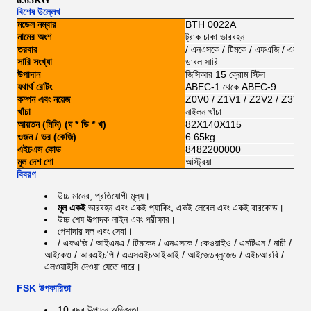
6.65KG
বিশেষ উল্লেখ
মডেল নম্বার
BTH 0022A
নামের অংশ
ট্রাক চাকা ভারবহন
তরবার
/ এনএসকে / টিমকে / এফএজি / এনটিএন
সারি সংখ্যা
ডাবল সারি
উপাদান
জিসিআর 15 ক্রোম স্টিল
যথার্থ রেটিং
ABEC-1 থেকে ABEC-9
কম্পন এবং নয়েজ
Z0V0 / Z1V1 / Z2V2 / Z3V3
খাঁচা
নাইলন খাঁচা
আয়তন (মিমি) (ঘ * ডি * খ)
82X140X115
ওজন / ভর (কেজি)
6.65kg
এইচএস কোড
8482200000
মূল দেশ শো
অস্ট্রিয়া
বিবরণ
উচ্চ মানের, প্রতিযোগী মূল্য।
মূল
একই
ভারবহন এবং একই প্যাকিং, একই লেবেল এবং একই বারকোড।
উচ্চ শেষ উত্পাদক লাইন এবং পরীক্ষার।
পেশাদার দল এবং সেবা।
/ এফএজি / আইএনএ / টিমকেন / এনএসকে / কেওয়াইও / এনটিএন / নাচী /
আইকেও / আরএইচপি / এএসএইচআইআই / আইজেডব্লুজেড / এইচআরবি /
এলওয়াইসি
দেওয়া যেতে পারে।
FSK উপকারিতা
10 বছর উত্পাদন অভিজ্ঞতা