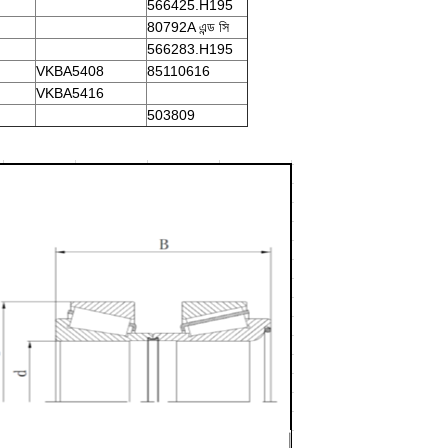
566425.H195
80792A এন্ড সি
566283.H195
VKBA5408
85110616
VKBA5416
503809