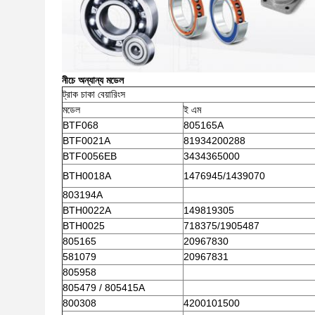
নীচে অন্যান্য মডেল
ট্রাক চাকা বেয়ারিংস
মডেল
ই এম
BTF068
805165A
BTF0021A
81934200288
BTF0056EB
3434365000
BTH0018A
1476945/1439070
803194A
BTH0022A
149819305
BTH0025
718375/1905487
805165
20967830
581079
20967831
805958
805479 / 805415A
800308
4200101500