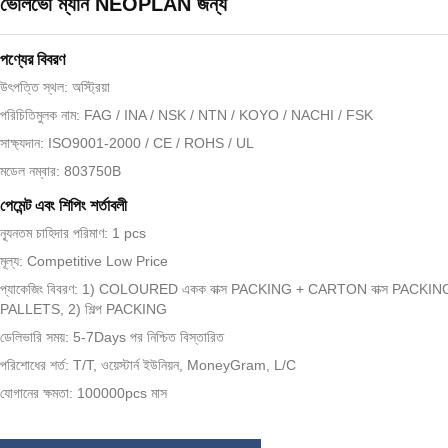
ভোলভো ম্যান NEOPLAN জন্য
পণ্যের বিবরণ
উৎপত্তি স্থল: অস্ট্রিয়া
পরিচিতিমুলক নাম: FAG / INA / NSK / NTN / KOYO / NACHI / FSK
সাক্ষ্যদান: ISO9001-2000 / CE / ROHS / UL
মডেল নম্বার: 803750B
পেমেন্ট এবং শিপিং শর্তাবলী
ন্যূনতম চাহিদার পরিমাণ: 1 pcs
মূল্য: Competitive Low Price
প্যাকেজিং বিবরণ: 1) COLOURED একক বাক্স PACKING + CARTON বাক্স PACKIN
PALLETS, 2) শিল্প PACKING
ডেলিভারি সময়: 5-7Days পর নিশ্চিত বিস্তারিত
পরিশোধের শর্ত: T/T, ওয়েস্টার্ন ইউনিয়ন, MoneyGram, L/C
যোগানের ক্ষমতা: 100000pcs মাস