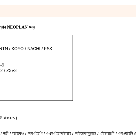
ম্যান NEOPLAN জন্য
 NTN / KOYO / NACHI / FSK
-9
2 / Z3V3
কই বারকোড।
এন / নাচী / আইকেও / আরএইচপি / এএসএইচআইআই / আইজেডব্লুজেড / এইচআরবি / এলওয়াইসি
দ