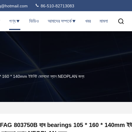
ng@hotmail.com
86-510-82713083
ি
পণ্য
ভিডিও
আমাদের সম্পর্কে
খবর
মামলা
 160 * 140mm ইউনিট ভোলভো ম্যান NEOPLAN জন্য
FAG 803750B হাব bearings 105 * 160 * 140mm ইউ