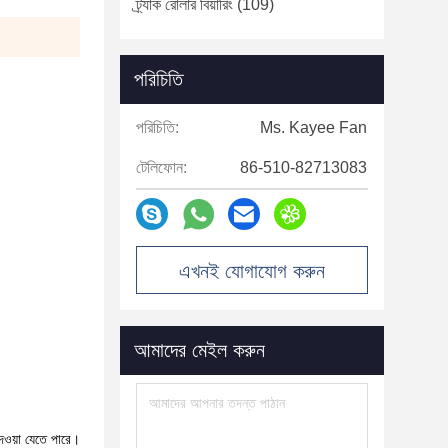
ট্র্যাক রোলার বিয়ারিং
(109)
পরিচিতি
পরিচিতি:
Ms. Kayee Fan
টেলিফোন:
86-510-82713083
এখনই যোগাযোগ করুন
আমাদের মেইল ​​করুন
েওয়া যেতে পারে।