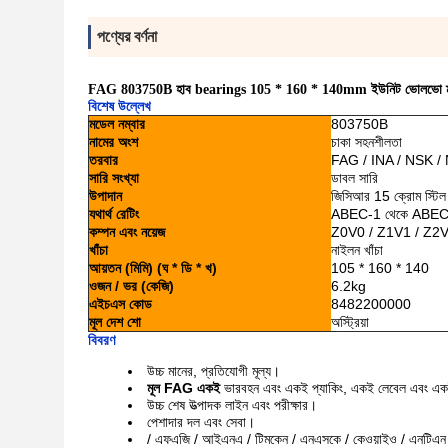
পণ্যের বর্ণনা
FAG 803750B হাব bearings 105 * 160 * 140mm ইউনিট ভোলভো 
বিশেষ উল্লেখ
মডেল নম্বার
803750B
নামের অংশ
চাকা সহনশীলতা
তরবার
FAG / INA / NSK /
সারি সংখ্যা
ডাবল সারি
উপাদান
জিসিআর 15 ক্রোম স্টিল
যথার্থ রেটিং
ABEC-1 থেকে ABEC
কম্পন এবং নয়েজ
Z0V0 / Z1V1 / Z2V
খাঁচা
নাইলন খাঁচা
আয়তন (মিমি) (ঘ * ডি * খ)
105 * 160 * 140
ওজন / ভর (কেজি)
6.2kg
এইচএস কোড
8482200000
মূল দেশ শো
অস্ট্রিয়া
বিবরণ
উচ্চ মানের, প্রতিযোগী মূল্য।
মূল FAG
একই
ভারবহন এবং একই প্যাকিং, একই লেবেল এবং এ
উচ্চ শেষ উত্পাদক লাইন এবং পরীক্ষার।
পেশাদার দল এবং সেবা।
/ এফএজি / আইএনএ / টিমকেন / এনএসকে / কেওয়াইও / এনটি