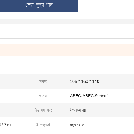
সেরা মূল্য পান
আকার:
105 * 160 * 140
গুণমান:
ABEC-ABEC-9 থেকে 1
ফ্রি স্যাম্পল:
উপলভ্য নয়
 / ঈদুল
উপলভ্যতা:
মজুদ আছে।