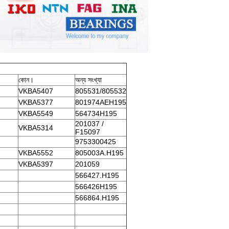
কোন।
অন্য সংখ্যা
VKBA5407
805531/805532
VKBA5377
801974AEH195
VKBA5549
564734H195
201037 /
VKBA5314
F15097
9753300425
VKBA5552
805003A.H195
VKBA5397
201059
566427.H195
566426H195
566864.H195