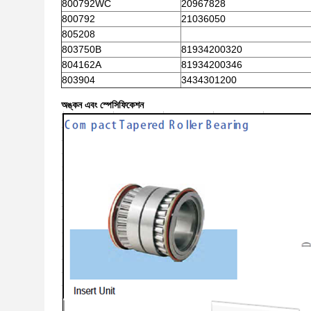
800792WC
20967828
800792
21036050
805208
803750B
81934200320
804162A
81934200346
803904
3434301200
অঙ্কন এবং স্পেসিফিকেশন