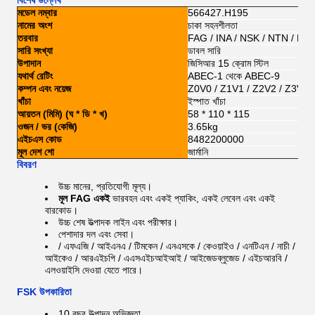
বিশেষ উল্লেখ
মডেল নম্বার
566427.H195
নামের অংশ
চাকা সহনশীলতা
তরবার
FAG / INA / NSK / NTN / KO
সারি সংখ্যা
ডাবল সারি
উপাদান
জিসিআর 15 ক্রোম স্টিল
যথার্থ রেটিং
ABEC-1 থেকে ABEC-9
কম্পন এবং নয়েজ
Z0V0 / Z1V1 / Z2V2 / Z3V3
খাঁচা
ইস্পাত খাঁচা
আয়তন (মিমি) (ঘ * ডি * খ)
58 * 110 * 115
ওজন / ভর (কেজি)
3.65kg
এইচএস কোড
8482200000
মূল দেশ শো
জার্মানি
বিবরণ
উচ্চ মানের, প্রতিযোগী মূল্য।
মূল FAG
একই
ভারবহন এবং একই প্যাকিং, একই লেবেল এবং একই
বারকোড।
উচ্চ শেষ উত্পাদক লাইন এবং পরীক্ষার।
পেশাদার দল এবং সেবা।
/ এফএজি / আইএনএ / টিমকেন / এনএসকে / কেওয়াইও / এনটিএন / নাচী /
আইকেও / আরএইচপি / এএসএইচআইআই / আইজেডব্লুজেড / এইচআরবি /
এলওয়াইসি
দেওয়া যেতে পারে।
FSK উপকারিতা
10 বছর উত্পাদন অভিজ্ঞতা