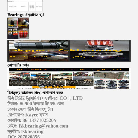
Bearings বিস্তারিত ছবি
কোম্পানির তথ্য
বিনামূল্যে আমাদের সাথে যোগাযোগ করুন
উক্সি FSK ট্রান্সমিশন সহনশীলতা CO।, LTD
ঠিকানা: নং 900 উত্তর জি ফাং রোড
চংকান জেলা উক্সি জিয়াংসু চীন
যোগাযোগ: Kayee ফ্যান
মোবাইল: 86-1377102520২
মেইল: fskbearing@yahoo.com
স্কাইপ: fskbearing
QQ: 207820856