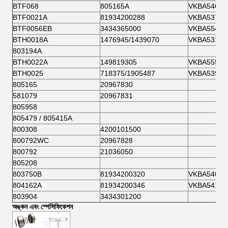
BTF068
805165A
VKBA5407
BTF0021A
81934200288
VKBA5377
BTF0056EB
3434365000
VKBA5549
BTH0018A
1476945/1439070
VKBA5314
803194A
BTH0022A
149819305
VKBA5552
BTH0025
718375/1905487
VKBA5397
805165
20967830
581079
20967831
805958
805479 / 805415A
800308
4200101500
800792WC
20967828
800792
21036050
805208
803750B
81934200320
VKBA5408
804162A
81934200346
VKBA5416
803904
3434301200
অঙ্কন এবং স্পেসিফিকেশন