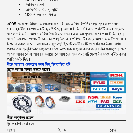
নিরাপদ আদেশ
ডেলিভারি তারিখ গ্যারান্টি
100% কম দাম নিশ্চিত
২005 সালে প্রতিষ্ঠিত, এফএসকে সারা বিশ্বজুড়ে বিয়ারিংগুলির জন্য প্রধান পেশাদার
সরবরাহকারীদের মধ্যে একটি হয়ে উঠেছে।
আমরা বিক্রি করি এমন প্রতিটি একক পণ্যতে
আমরা গর্ব করি। আমাদের বিয়ারিংগুলি ভাল মানের এবং কম মূল্যের সাথে গরম বিক্রি হয়।
আপনি আমাদের পেশাদারী ভারবহন প্রযুক্তি এবং পরিষেবাটির জন্য আমাদেরকে উপশম এবং
বিশ্বাস করতে পারেন, আমাদের বন্ধুত্বপূর্ণ ইংরাজী-ভাষী দলটি আমদানি প্রক্রিয়া, পণ্য
প্রশ্ন এবং প্রযুক্তিগত সহায়তার সাথে আপনাকে সাহায্য করার জন্য সর্বদা প্রস্তুত।
এবং
আমরা আপনাকে বা আপনার ক্লায়েন্টকে আমাদের পণ্য এবং পরিষেবাগুলির সাথে গর্বিত করার
প্রতিশ্রুতি দিই।
নীচে আপনার রেফারেন্স জন্য কিছু বিস্তারিত ছবি
ব্র্যান্ড আমরা অফার করতে পারেন
নীচে অন্যান্য মডেল
ট্রাক চাকা বেয়ারিংস
মডেল
ই এম
কোন।