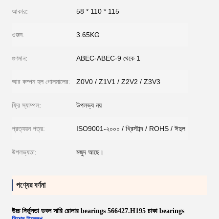
আকার:
58 * 110 * 115
ওজন:
3.65KG
গুণমান:
ABEC-ABEC-9 থেকে 1
আর কম্পন হল গোলমালের:
Z0V0 / Z1V1 / Z2V2 / Z3V3
ফ্রি স্যাম্পল:
উপলভ্য নয়
প্রত্যয়ন পত্র:
ISO9001-২০০০ / খ্রিস্টাব্দ / ROHS / ঈদুল
উপলভ্যতা:
মজুদ আছে।
পণ্যের বর্ণনা
উচ্চ নির্ভুলতা ডবল সারি রোলার bearings 566427.H195 চাকা bearings