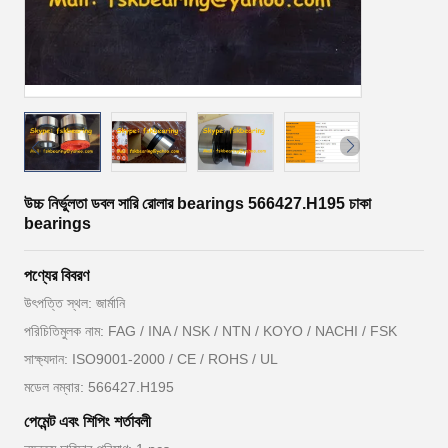
উচ্চ নির্ভুলতা ডবল সারি রোলার bearings 566427.H195 চাকা
bearings
পণ্যের বিবরণ
উৎপত্তি স্থল: জার্মানি
পরিচিতিমুলক নাম: FAG / INA / NSK / NTN / KOYO / NACHI / FSK
সাক্ষ্যদান: ISO9001-2000 / CE / ROHS / UL
মডেল নম্বার: 566427.H195
পেমেন্ট এবং শিপিং শর্তাবলী