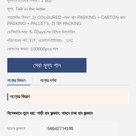
ন্যূনতম চাহিদার পরিমাণ: 1 pcs
মূল্য: Talk in the letter
প্যাকেজিং বিবরণ: 1) COLOURED একক বাক্স PACKING + CARTON বাক্স
PACKING + PALLETS, 2) শিল্প PACKING
ডেলিভারি সময়: 5-7Days পর নিশ্চিত বিস্তারিত
পরিশোধের শর্ত: T/T, ওয়েস্টার্ন ইউনিয়ন, , L/C
যোগানের ক্ষমতা: 100000pcs মাস
সেরা মূল্য পান
পণ্যের বিবরণ
পণ্যের বর্ণনা
পণ্যের বিবরণ
বিশেষভাবে তুলে ধরা:
গাড়ী হাব জন্মদান
,
সামনে চাকা হাব জন্মদান
মডেল জন্মদান:
566427.H195