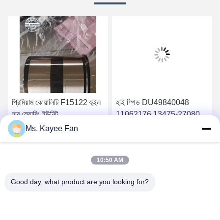
প্রিমিয়াম কোয়ালিটি F15122 হুইল
হাই স্পিড DU49840048
হাব লেয়ারিং ইউনিট
11062176 13475-27080
90*160*125mm ভোলভোর
হুইল হাব বিয়ারিংস
Ms. Kayee Fan
জন্য খুচরা যন্ত্রাংশ
49X84X48mm উচ্চ মানের
সেরা মূল্য পান
সেরা মূল্য পান
ইস্পাত
10:50 AM
Good day, what product are you looking for?