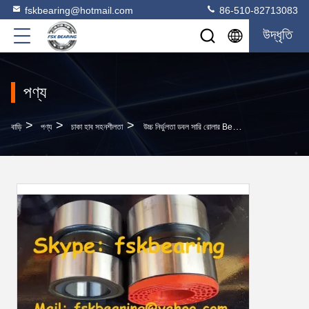
fskbearing@hotmail.com
86-510-82713083
উদ্ধৃতি
পণ্য
>
>
>
বাড়ি
পণ্য
চাকা হাব সহনশীলতা
উচ্চ নির্ভুলতা ডবল সারি রোলার Bearings 566427.H195 চাকা Bearings