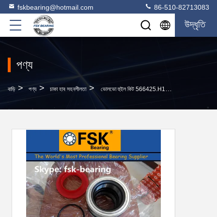
fskbearing@hotmail.com
86-510-82713083
উদ্ধৃতি
পণ্য
>
>
>
বাড়ি
পণ্য
চাকা হাব সহনশীলতা
ভোলভো হুইল কিট 566425.H195 / 20967828/21036050/3988774 ট্রাক হুইল বিয়ারিং ক্যাটালগ