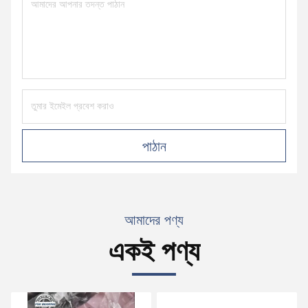
পাঠান
আমাদের পণ্য
একই পণ্য