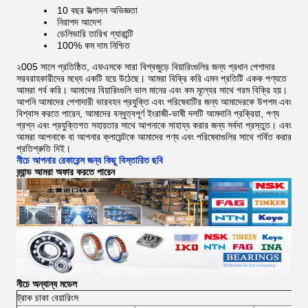
10 বছর উত্পাদন অভিজ্ঞতা
নিরাপদ আদেশ
ডেলিভারি তারিখ গ্যারান্টি
100% কম দাম নিশ্চিত
২005 সালে প্রতিষ্ঠিত, এফএসকে সারা বিশ্বজুড়ে বিয়ারিংগুলির জন্য প্রধান পেশাদার
সরবরাহকারীদের মধ্যে একটি হয়ে উঠেছে।
আমরা বিক্রি করি এমন প্রতিটি একক পণ্যতে
আমরা গর্ব করি। আমাদের বিয়ারিংগুলি ভাল মানের এবং কম মূল্যের সাথে গরম বিক্রি হয়।
আপনি আমাদের পেশাদারী ভারবহন প্রযুক্তি এবং পরিষেবাটির জন্য আমাদেরকে উপশম এবং
বিশ্বাস করতে পারেন, আমাদের বন্ধুত্বপূর্ণ ইংরাজী-ভাষী দলটি আমদানি প্রক্রিয়া, পণ্য
প্রশ্ন এবং প্রযুক্তিগত সহায়তার সাথে আপনাকে সাহায্য করার জন্য সর্বদা প্রস্তুত।
এবং
আমরা আপনাকে বা আপনার ক্লায়েন্টকে আমাদের পণ্য এবং পরিষেবাগুলির সাথে গর্বিত করার
প্রতিশ্রুতি দিই।
নীচে আপনার রেফারেন্স জন্য কিছু বিস্তারিত ছবি
ব্র্যান্ড আমরা অফার করতে পারেন
নীচে অন্যান্য মডেল
ট্রাক চাকা বেয়ারিংস