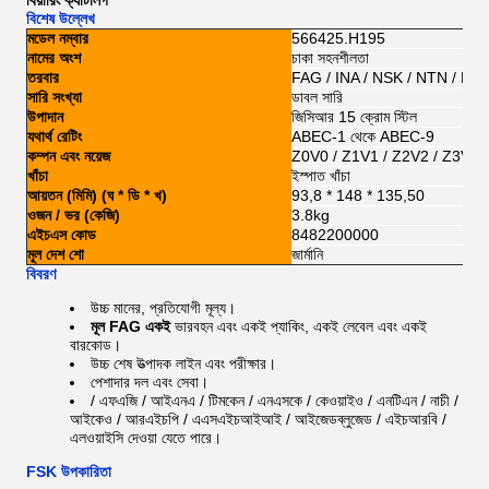
বিয়ারিং ক্যাটালগ
বিশেষ উল্লেখ
মডেল নম্বার
566425.H195
নামের অংশ
চাকা সহনশীলতা
তরবার
FAG / INA / NSK / NTN / KO
সারি সংখ্যা
ডাবল সারি
উপাদান
জিসিআর 15 ক্রোম স্টিল
যথার্থ রেটিং
ABEC-1 থেকে ABEC-9
কম্পন এবং নয়েজ
Z0V0 / Z1V1 / Z2V2 / Z3V3
খাঁচা
ইস্পাত খাঁচা
আয়তন (মিমি) (ঘ * ডি * খ)
93,8 * 148 * 135,50
ওজন / ভর (কেজি)
3.8kg
এইচএস কোড
8482200000
মূল দেশ শো
জার্মানি
বিবরণ
উচ্চ মানের, প্রতিযোগী মূল্য।
মূল FAG
একই
ভারবহন এবং একই প্যাকিং, একই লেবেল এবং একই
বারকোড।
উচ্চ শেষ উত্পাদক লাইন এবং পরীক্ষার।
পেশাদার দল এবং সেবা।
/ এফএজি / আইএনএ / টিমকেন / এনএসকে / কেওয়াইও / এনটিএন / নাচী /
আইকেও / আরএইচপি / এএসএইচআইআই / আইজেডব্লুজেড / এইচআরবি /
এলওয়াইসি
দেওয়া যেতে পারে।
FSK উপকারিতা