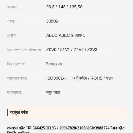
আকার:
93,8 * 148 * 135,50
ওজন:
3.8KG
গুণমান:
ABEC-ABEC-9 থেকে 1
আর কম্পন হল গোলমালের:
Z0V0 / Z1V1 / Z2V2 / Z3V3
ফ্রি স্যাম্পল:
উপলভ্য নয়
প্রত্যয়ন পত্র:
ISO9001-২০০০ / খ্রিস্টাব্দ / ROHS / ঈদুল
উপলভ্যতা:
মজুদ আছে।
পণ্যের বর্ণনা
ভোলভো হুইল কিট 566425.H195 / 20967828/21036050/3988774 ট্রাক হুইল