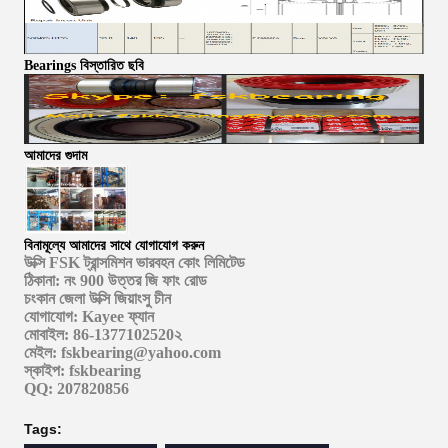
Bearings বিস্তারিত ছবি
আমাদের গুদাম
বিনামূল্যে আমাদের সাথে যোগাযোগ করুন
উক্সি FSK ট্রান্সমিশন ভারবহন কোং লিমিটেড
ঠিকানা: নং 900 উত্তর জি ফাং রোড
চংকান জেলা উক্সি জিয়াংসু চীন
যোগাযোগ: Kayee ফ্যান
মোবাইল: 86-1377102520২
মেইল: fskbearing@yahoo.com
স্কাইপ: fskbearing
QQ: 207820856
Tags: