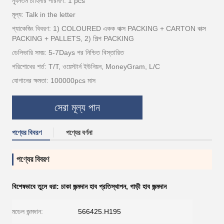
ন্যূনতম চাহিদার পরিমাণ: 1 pcs
মূল্য: Talk in the letter
প্যাকেজিং বিবরণ: 1) COLOURED একক বাক্স PACKING + CARTON বাক্স
PACKING + PALLETS, 2) শিল্প PACKING
ডেলিভারি সময়: 5-7Days পর নিশ্চিত বিস্তারিত
পরিশোধের শর্ত: T/T, ওয়েস্টার্ন ইউনিয়ন, MoneyGram, L/C
যোগানের ক্ষমতা: 100000pcs মাস
সেরা মূল্য পান
পণ্যের বিবরণ
পণ্যের বর্ণনা
পণ্যের বিবরণ
বিশেষভাবে তুলে ধরা:
চাকা জন্মদান হাব প্রতিস্থাপন
,
গাড়ী হাব জন্মদান
মডেল জন্মদান:
566425.H195