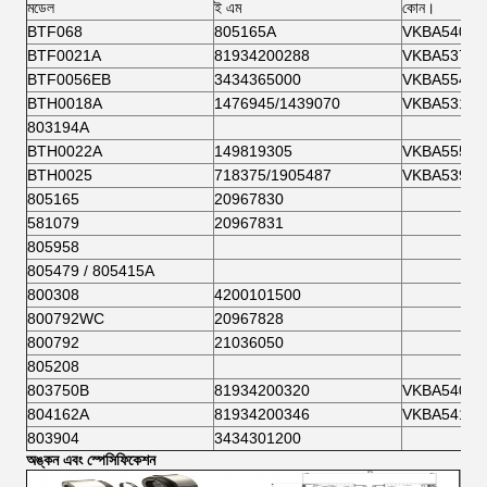
মডেল
ই এম
কোন।
BTF068
805165A
VKBA5407
BTF0021A
81934200288
VKBA5377
BTF0056EB
3434365000
VKBA5549
BTH0018A
1476945/1439070
VKBA5314
803194A
BTH0022A
149819305
VKBA5552
BTH0025
718375/1905487
VKBA5397
805165
20967830
581079
20967831
805958
805479 / 805415A
800308
4200101500
800792WC
20967828
800792
21036050
805208
803750B
81934200320
VKBA5408
804162A
81934200346
VKBA5416
803904
3434301200
অঙ্কন এবং স্পেসিফিকেশন