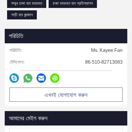
সম্মুখ চাকা হাব ভারবহন
চাকা ভারবহন হাব প্রতিস্থাপন
গাড়ী হাব জন্মদান
পরিচিতি
পরিচিতি:
Ms. Kayee Fan
টেলিফোন:
86-510-82713083
এখনই যোগাযোগ করুন
আমাদের মেইল ​​করুন