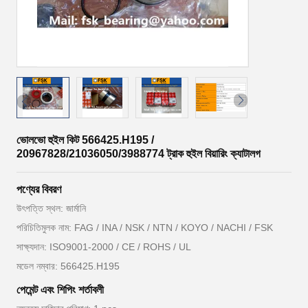
ভোলভো হুইল কিট 566425.H195 /
20967828/21036050/3988774 ট্রাক হুইল বিয়ারিং ক্যাটালগ
পণ্যের বিবরণ
উৎপত্তি স্থল: জার্মানি
পরিচিতিমুলক নাম: FAG / INA / NSK / NTN / KOYO / NACHI / FSK
সাক্ষ্যদান: ISO9001-2000 / CE / ROHS / UL
মডেল নম্বার: 566425.H195
পেমেন্ট এবং শিপিং শর্তাবলী