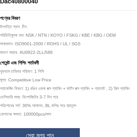
Dac40800040
পণ্যের বিবরণ
উৎপত্তি স্থল: চীন
পরিচিতিমুলক নাম: NSK / NTN / KOYO / FSKG / KBE / KBG / OEM
সাক্ষ্যদান: ISO9001-2000 / ROHS / UL / SGS
মডেল নম্বার: AU0822-2LL/588
পেমেন্ট এবং শিপিং শর্তাবলী
ন্যূনতম চাহিদার পরিমাণ: 1 পিসি
মূল্য: Competitive Low Price
প্যাকেজিং বিবরণ: 1) রঙিন একক বক্স প্যাকিং + কার্টন বক্স প্যাকিং + প্যালেট , 2) শিল্প প্যাকিং
ডেলিভারি সময়: ডিপোজিটের 3-7 দিন পরে
পরিশোধের শর্ত: 30% আমানত, BL কপির পরে ব্যালেন্স
যোগানের ক্ষমতা: 100000pcs/মাস
সেরা মূল্য পান