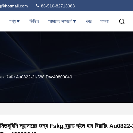
ng@hotmail.com
86-510-82713083
ি
পণ্য
ভিডিও
আমাদের সম্পর্কে
খবর
মামলা
্ড হুইল হাব বিয়ারিং Au0822-2ll/588 Dac40800040
মিতসুবিশি ল্যান্সারের জন্য Fskg ব্র্যান্ড হুইল হাব বিয়ারিং Au082