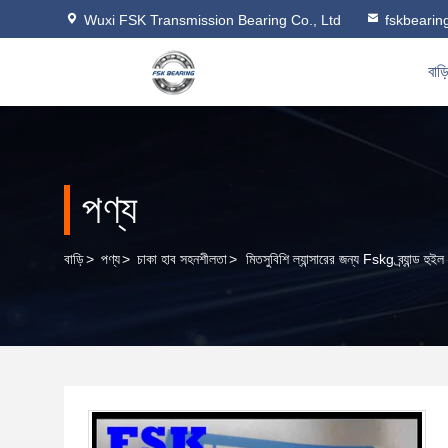
Wuxi FSK Transmission Bearing Co., Ltd
fskbeari
বাড়
পণ্য
বাড়ি
>
পণ্য
>
চাকা হাব সহনশীলতা
>
মিতসুবিশি ল্যান্সারের জন্য Fskg ব্র্যান