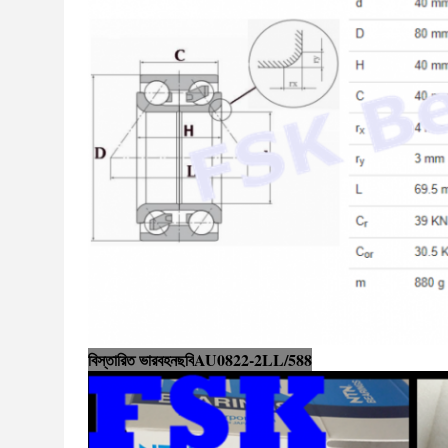
বিস্তারিত ভারবহন
ছবি
AU0822-2LL/588