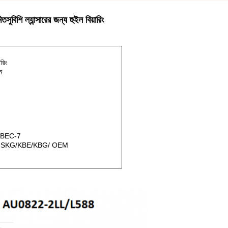
 ল্যান্সারের জন্য হুইল বিয়ারিং
রিং
ন
ABEC-7
FSKG/KBE/KBG/ OEM