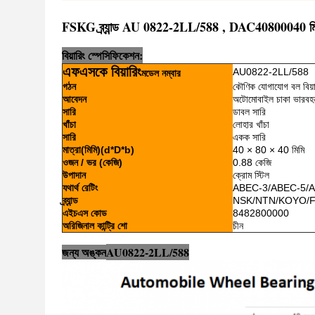
FSKG ব্র্যান্ড AU 0822-2LL/588 , DAC40800040 মিতসুবিশি
বিয়ারিং স্পেসিফিকেশন:
এফএসকে বিয়ারিং
AU0822-2LL/588
মডেল নম্বার
গঠন
কৌণিক যোগাযোগ বল বিয়া
আবেদন
অটোমোবাইল চাকা ভারবহ
সারি
ডাবল সারি
খাঁচা
লোহার খাঁচা
সারি
একক সারি
মাত্রা(মিমি)(d*D*b)
40 × 80 × 40 মিমি
ওজন / ভর (কেজি)
0.88 কেজি
উপাদান
ক্রোম স্টিল
যথার্থ রেটিং
ABEC-3/ABEC-5/
ব্র্যান্ড
NSK/NTN/KOYO/
এইচএস কোড
8482800000
অরিজিনাল কান্ট্রি শো
চীন
জন্য অঙ্কন
AU0822-2LL/588