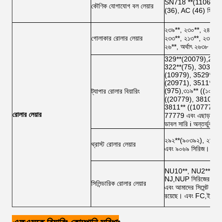
SN718 **(11068), 70
কৌণিক যোগাযোগ বল লেয়ার
(36), AC (46) সিরিজ; 
২৩৯**, ২৩০**, ২৪০**,
গোলাকার রোলার লেয়ার
২৩৩**, ২১৩**, ২৩৮**, 
২৬**, অর্থাৎ ২৬৩৮ (37
329**(20079),210*
322**(75), 303**(7
(10979), 3529**(2
(20971), 3511**(1
(975),৩১৯** ((১০০৭
ট্যাপার রোলার বিয়ারিং
((20779), 3810** (
3811** ((10777,777
রোলার লেয়ার
77779 এবং এছাড়াও ইঞ্
ডাবল সারি i অন্তর্ভু
২৯২**(৯০৩৯২), ২৯৩**
থ্রাস্ট রোলার লেয়ার
এবং ৯০৬৯ সিরিজ।
NU10**, NU2**, NU
NJ,NUP সিরিজের পাশাপ
সিলিন্ডারিক রোলার লেয়ার
এবং আমাদের সিমেন্ট শিল্
রয়েছে। এবং FC,ইস্পাত 