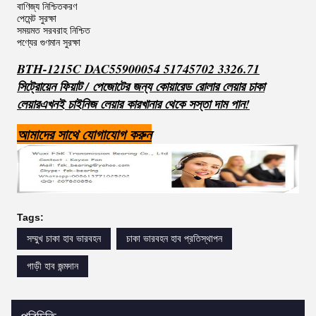
বাণিজ্য নিশ্চিতকরণ
পেমেন্ট সুরক্ষা
সময়মত সরবরাহ নিশ্চিত
পণ্যের গুণমান সুরক্ষা
BTH-1215C DAC55900054 51745702 3326.71
সিট্রোয়েন ফিয়াট / পেজোটের জন্য কোয়ারেড রোলার লেয়ার চাকা
লেয়ার
এখনই চাইনিজ লেয়ার কারখানার থেকে সস্তা দাম পান!
আমাদের সাথে যোগাযোগ করুন
Tags:
সম্মুখ চাকা হাব ভারবহন
চাকা ভারবহন হাব প্রতিস্থাপন
গাড়ী হাব জন্মদান