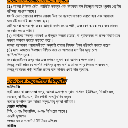
এফএসকে বিয়ারিং কোম্পানি সুবিধাঃ
(1) আমরা বিভিন্ন ডেটা পরামিতি সনাক্ত এবং ভারবহন মান নিয়ন্ত্রণ করতে প্রথম শ্রেণীর
পরীক্ষার সরঞ্জাম আছে।
যখনই কোন লেয়ারের গুণমান যোগ্য কিনা তা প্রথমে সনাক্ত করতে হবে এবং অযোগ্য
লেয়ারটি সরাসরি বাদ দেওয়া হবে।
তাই আমরা অনেক গ্রাহকের আস্থা অর্জন করতে পারি, এবং বেশ কয়েক বছর ধরে তাদের
সরবরাহ করতে পারি।
(২) আমাদের নিজস্ব গবেষণা ও উন্নয়ন ক্ষমতা রয়েছে, যা গ্রাহকদের অ-মানক বিয়ারিংয়ের
সমস্যা সমাধান করতে সহায়তা করে।
আমরা গ্রাহকের প্রয়োজনীয়তা অনুযায়ী তাদের নিজস্ব চিহ্ন পরিবর্তন করতে পারেন।
(3) দাম, আমাদের উৎপাদন নিশ্চিত করে যে আমাদের দাম চীন জুড়ে বেশ
প্রতিযোগিতামূলক।
সরবরাহকারীদের মধ্যে দাম এবং গুণমান তুলনা করা আপনার পক্ষে ভাল।
কিন্তু সবাই জানে যে আপনি সর্বনিম্ন মূল্যে সর্বোচ্চ মানের পণ্য কিনতে পারবেন না,
কিন্তু আমাদের পণ্য সর্বোচ্চ মানের যদি আপনি একই দাম ব্যবহার.
এফএসকে সহযোগিতার বিস্তারিত
ডেলিভারিঃ
ছোট ওজন বা unsent জন্য, আমরা এক্সপ্রেস দ্বারা পাঠাতে ইউপিএস, ডিএইচএল,
ফেডেক্স, বা ইএমএস, চীন পোস্ট সঙ্গে ট্র্যাকিং নম্বর
সর্বোচ্চ উৎপাদন হলে আমরা সমুদ্র/বায়ু দ্বারা পাঠাবো।
পেমেন্ট আইটেমঃ
টিটি, ৩০% ডিপোজিট, ৭০% শিপিংয়ের আগে।
এল/সি দৃশ্যমান
পেপাল অথবা ওয়েস্টার্ন ইউনিয়ন অগ্রিম
সার্ভিসঃ