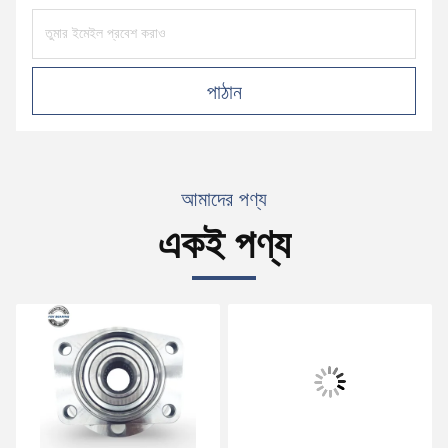
পাঠান
আমাদের পণ্য
একই পণ্য