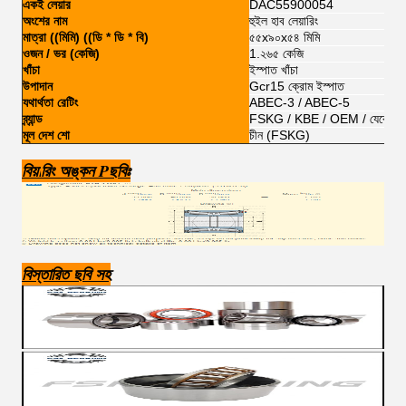
একই লেয়ার
DAC55900054
অংশের নাম
হুইল হাব লেয়ারিং
মাত্রা ((মিমি) ((ডি * ডি * বি)
৫৫x৯০x৫৪ মিমি
ওজন / ভর (কেজি)
1.২৬৫ কেজি
খাঁচা
ইস্পাত খাঁচা
উপাদান
Gcr15 ক্রোম ইস্পাত
যথার্থতা রেটিং
ABEC-3 / ABEC-5
ব্র্যান্ড
FSKG / KBE / OEM / যেকোনো ব্র্
মূল দেশ শো
চীন (FSKG)
বিয়া
রিং অঙ্কন P
ছবিঃ
বিস্তারিত ছবি সহ