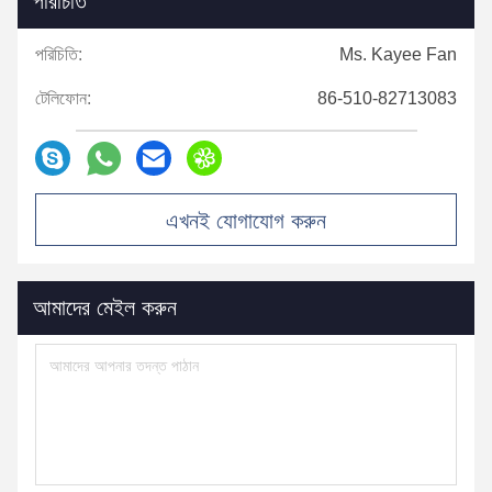
পরিচিতি
পরিচিতি:
Ms. Kayee Fan
টেলিফোন:
86-510-82713083
এখনই যোগাযোগ করুন
আমাদের মেইল ​​করুন