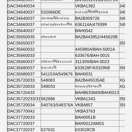
DAC34640034
VKBA1382
34BW
৬০৫২১৪/ভিকেবিএ১৩০৬
DAC34640037
532066DE
34BW
৫৪০৪৬৬বি/৮০৫২৩১
DAC34640037
BA2B309726
34BW
৫৫৯৫২৯/৫৮০৪০০সিএ
DAC34660037
636114A/479399
34BW
DAC35640037
BAH0042
৫৪৬২৩৮এ
DAC35650035
BA2B443952/445620B
DAC35650037
35BW
DAC35660032
445980A/BAH-5001A
DAC35660033
633676/BAH-0015
৫৪৪৩০৭সি/৫৮১০১০এ
DAC35660037
311309/BAH-0023
৪৩০০৪২সি
DAC35680037
633528F/633295B
35BWD
DAC35680037
541153A/549676
BAH0031
DAC35720033
548083
BA2B445535AE
XGB 4
৪৫৬১৬২/৪৪৭৬২বি
DAC35720033
548033
XGB 4
DAC35720433
BAHB633669/BAH0013
DAC35720233/31
562686
VKBA1343
35BW
DAC35720034
540763/548376A
VKBA857
35BW
DAC35770042
VKBA3763
DAC37720033
BAH0051B
DAC37720037
BAH0012AM5S
DAC37720237
527631
633028CB