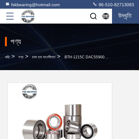
fskbearing@hotmail.com
86-510-82713083
উদ্ধৃতি
পণ্য
>
>
>
বাড়ি
পণ্য
চাকা হাব সহনশীলতা
BTH-1215C DAC55900054 51745702 3326.71 সিট্রোয়েন ফিয়াট / পেজোটের জন্য কোয়ারেড রোলার লেয়ার চাকা লেয়ার