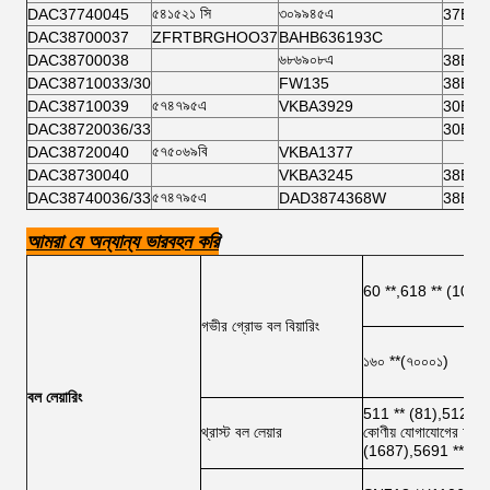
৫৪১৫২১ সি
৩০৯৯৪৫এ
DAC37740045
37BW
DAC38700037
ZFRTBRGHOO37
BAHB636193C
৬৮৬৯০৮এ
DAC38700038
38BW
DAC38710033/30
FW135
38BW
৫৭৪৭৯৫এ
DAC38710039
VKBA3929
30BW
DAC38720036/33
30BW
৫৭৫০৬৯বি
DAC38720040
VKBA1377
DAC38730040
VKBA3245
38BW
৫৭৪৭৯৫এ
DAC38740036/33
DAD3874368W
38BW
আমরা যে অন্যান্য ভারবহন করি
60 **,618 ** (1008)
গভীর গ্রোভ বল বিয়ারিং
১৬০ **(৭০০০১)
বল লেয়ারিং
511 ** (81),512 ** 
থ্রাস্ট বল লেয়ার
কোণীয় যোগাযোগের চাপ স
(1687),5691 ** (91