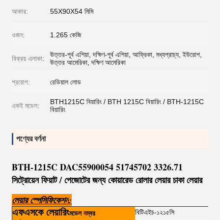
আকার:
55X90X54 মিমি
ওজন:
1.265 কেজি
উত্তর-পূর্ব এশিয়া, দক্ষিণ-পূর্ব এশিয়া, আফ্রিকা, মধ্যপ্রাচ্য, ইউরোপ,
বিক্রয় এলাকা:
উত্তর আমেরিকা, দক্ষিণ আমেরিকা
প্রয়োগ:
রেডিয়াল লোড
BTH1215C বিয়ারিং / BTH 1215C বিয়ারিং / BTH-1215C
একই মডেল:
বিয়ারিং
পণ্যের বর্ণনা
BTH-1215C DAC55900054 51745702 3326.71
সিট্রোয়েন ফিয়াট / পেজোটের জন্য কোয়ারেড রোলার লেয়ার চাকা লেয়ার
লেয়ার স্পেসিফিকেশন
:
এফএসকে লেয়ারিং
বিটিএইচ-১২১৫সি
মডেল নম্বর