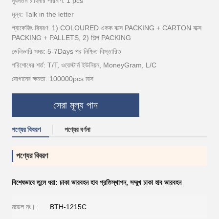
ন্যূনতম চাহিদার পরিমাণ: 1 pcs
মূল্য: Talk in the letter
প্যাকেজিং বিবরণ: 1) COLOURED একক বাক্স PACKING + CARTON বাক্স
PACKING + PALLETS, 2) শিল্প PACKING
ডেলিভারি সময়: 5-7Days পর নিশ্চিত বিস্তারিত
পরিশোধের শর্ত: T/T, ওয়েস্টার্ন ইউনিয়ন, MoneyGram, L/C
যোগানের ক্ষমতা: 100000pcs মাস
সেরা মূল্য পান
পণ্যের বিবরণ
পণ্যের বর্ণনা
পণ্যের বিবরণ
বিশেষভাবে তুলে ধরা:
চাকা ভারবহন হাব প্রতিস্থাপন
,
সম্মুখ চাকা হাব ভারবহন
মডেল নং।:
BTH-1215C