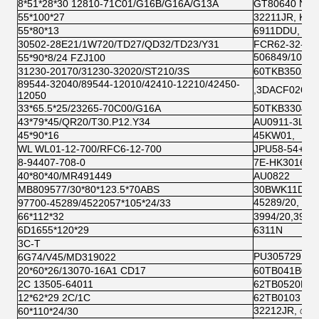
8*51*28*30 12810-71C01/G16B/G16A/G13A
GT80640 NEP
55*100*27
32211JR, KO
55*80*13
6911DDU, NS
30502-28E21/1W720/TD27/QD32/TD23/Y31
FCR62-32-14/
506849/10, এন
55*90*8/24 FZJ100
31230-20170/31230-32020/ST210/3S
60TKB3502
89544-32040/89544-12010/42410-12210/42450-
,3DACF026-7
12050
33*65.5*25/23265-70C00/G16A
50TKB3304 R
43*79*45/QR20/T30.P12.Y34
AU0911-3LL 
45*90*16
45KW01,
WL WL01-12-700/RFC6-12-700
JPU58-54+JF
8-94407-708-0
7E-HK3016CU
40*80*40/MR491449
AU0822
MB809577/30*80*123.5*70ABS
30BWK11DAC
45289/20, কোয়
97700-45289/4522057*105*24/33
66*112*32
3994/20,3984
6D1655*120*29
6311N
3C-T
PU305729 কোয়
6G74/V45/MD319022
20*60*26/13070-16A1 CD17
60TB041B076
2C 13505-64011
62TB0520B01
12*62*29 2C/1C
62TB0103 TP
32212JR, কোয়
60*110*24/30