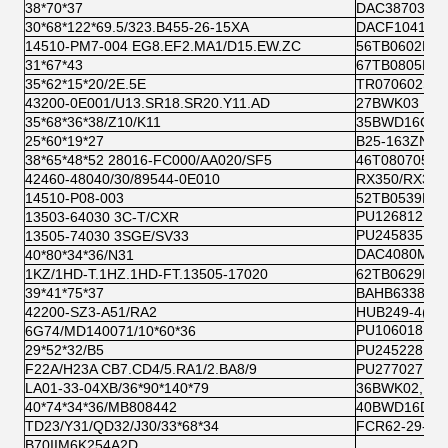
38*70*37
DAC3870373
30*68*122*69.5/323.B455-26-15XA
DACF1041ABS
14510-PM7-004 EG8.EF2.MA1/D15.EW.ZC
56TB0602B02
31*67*43
67TB0805B02
35*62*15*20/2E.5E
TR070602S-9
43200-0E001/U13.SR18.SR20.Y11.AD
27BWK03
35*68*36*38/Z10/K11
35BWD16CA4
25*60*19*27
B25-163ZNX0
38*65*48*52 28016-FC000/AA020/SF5
46T080705 K
42460-48040/30/89544-0E010
RX350/RX300
14510-P08-003
52TB0539B01
PU126812RR9
13503-64030 3C-T/CXR
PU245835RR9
13505-74030 3SGE/SV33
DAC4080M1CS
40*80*34*36/N31
1KZ/1HD-T.1HZ.1HD-FT.13505-17020
62TB0629B07
39*41*75*37
BAHB633815
42200-SZ3-A51/RA2
HUB249-4(AB
PU106018FRR
6G74/MD140071/10*60*36
29*52*32/B5
PU245228 NE
F22A/H23A CB7.CD4/5.RA1/2.BA8/9
PU277027HRR
LA01-33-04XB/36*90*140*79
36BWK02, DA
40*74*34*36/MB808442
40BWD16DAC
TD23/Y31/QD32/J30/33*68*34
FCR62-29-11
B70IIM6K254A2D