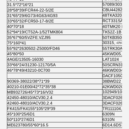
57089/30306J,
31.5*72*16*21
CBU442829FG 
28*58*39/FCR44-22-5/2E
48TKA3202 RC
31*65*29/6G73/4G63/4G93
RCT331SA1 কো
33*65*32/FCR50-17-8/2E
40*70*18
40TMK20 NS
52*94*19/CT52A-1/52TMK804
TK52Z-1B
35*67*60/5VZFE.VZJ95
50TKB3508 N
30315, এনএসকে
75*160*41
55*92*2630502-Z5000/FD46
55TRK30A RC
45*80*50
45KWD05,
4AGE/13505-16030
LAT1024
33*66*24/31230-12170/5A
50SCRN31P 
46*78*49/43210-0C700
46KWD034T-C
DACF1050B 
90369-38022/38*71*39
38BWD22 cn-
40210-01E00/42*72*35*38
42KWD02CN-
102949/10CN-মি
MB932726/45*73*16/V32
42450-48010/ACV30,2.4
3DACF026F-
42460-48010/ACV30,2.4
3DACF026F-
FK415/FK4155*105*29*39
TR111104, K
45*100*25/6D1
6309N
50*110*27/6D1
6310N
ME623780/55*60*16.5
6D14,6DS7