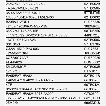
25*52*30/2A/3A/4A/5A/7A
52TB0529B01
4A.5A.7A/NEP57-013
57TB0505B01
57TB3705B01 
3S.4S.5S/13505-74011
13505-46041/46020/1JZ/LS400
62TB0632B05
B20B/CRV/RD1
PU285530
42409-42010/RAV4/SXM15
38BWK01, RA
35*77*41/14B/3B/15B
68TKB3506A
44*72*18*22 SXV20/ST17#.ST18#.3S.5S
44KB721, NA
1N/TPU067C1+SV3
62TB0506B04
3S/4S/5S
57TB3705 PU
C32A/14510-PY3-003
PU275531CR
4D55/56/4G64
JPU60-243 G
6G72/6G74/V6
PU159026RR
FE/F8/626
DDG30602RD
5MGE/6MGE
62TB063B12
17*47*18
B17-107
EA65/EA71/EA82
52TB011B04 
EA65/EA71/EA82/13071-AA002
GT80570
4ZE1
60TB0424B02
8*58*29 G16A/G15A/G13B/12810-82001
GT80320 JPU
EA65/EA71/EA82/13073-AA000
GT80690
42200-SV4-J51/42200-SEN-T51/42200-SAA-G51
GD1, HUB294
25*42*9
6905DDUCM