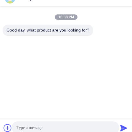
হাই স্পিড DU49840048
C00080811 SAIC MAXUS
11062176 13475-27080
G50 এর জন্য ABS সেন্সর সহ
10:38 PM
হুইল হাব বিয়ারিংস
ডাবল সারি Gcr15 ক্রোম স্টিল হাব
49X84X48mm উচ্চ মানের
লেয়ারিং ইউনিট
সেরা মূল্য পান
সেরা মূল্য পান
Good day, what product are you looking for?
ইস্পাত
WUXI FSK TRANSMISSION BEARING CO.,
LTD
fskbearing@hotmail.com
86-510-82713083
নং ২২০ মিডল রেনমিন রোড, লিয়াংসি জেলা, উক্সি, জিয়াংসু, চীন