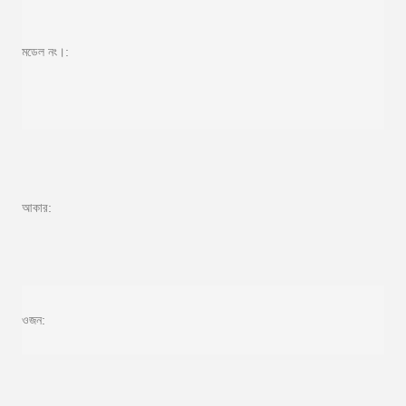
মডেল নং।:
আকার:
ওজন: