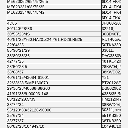
ME623062/68*75*26.5
6D14,FK415/
ME623231/68*75*35
6D14, FK415
ME623234/68*75*42
6D14, FK415
6D14,FK415/
4D65
JPU60-209B+
80*140*28*36
32216,
30*55*23/4S
30BD40T12,
RCT40SA3 কোয
40*81*23/Y60.NA20.Z24.Y61.RD28.RB25
32*64*25
50TKA3303
55*90*21*29
33011,
38*80*33*36
DAC3880W,3
42*77*25
48TKC4202 N
28*50*28.5
28KW04, NSK
38*68*37
38KWD02, NS
40*61*15/43084-61001
Y31
32*38*28.5/MB160670
BT2012/V32
29*36*28/40588-88G00
DB502902,
41*91*33/9-00093-148
4388/35,/NTN
63*122*29.5*39
HM212047-10
38*72*34
38BWD04, D
30311, এনএসকে
55*120*33/32126-90000
35*67*34
55TKB3502
35*77*37
68TKB3505 N
50*82*23/104949/10
104948/10