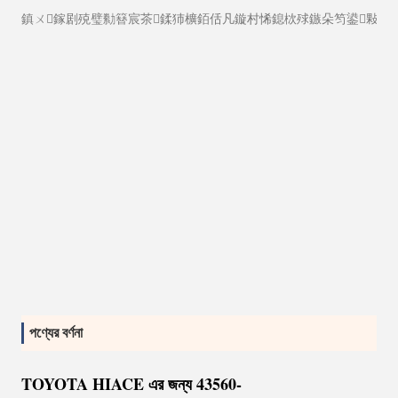
鎮ㄨ鎵剧殑璧勬簮宸茶鍒犻櫎銆佸凡鏇村悕鎴栨殏鏃朵笉鍙敤銆:
পণ্যের বর্ণনা
TOYOTA HIACE এর জন্য 43560-