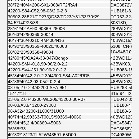
38*72*40/44200-SX1-008/RF2/RA4
DAC3872W-10
42200-S84-C52,98-03/2.0-2.3
HUB181-31/H
30502-28E21/TD27/QD32/TD23/Y31/33*70*29
FCR62-32-14
64.5*140*23/38
30313D,
28*61*42 AE90.90369-28006
28BWD01CN-
30*63*42/90369-30044
30BWD01CN-
40*74*36/40210-4M400/N16
40BWD15AU08
40*90*23/90369-40020/40068
6308, CN-KO
104948/10, সিএ
50*82*23/90368-49084
42*80*45/GA2A-33-047/Bongo
42BWD11,42
44200-SM4-018,90-96/2.0-2.2
43BWK03, HU
42200-SV4-J51,90-96/2.0-2.2
HUB083-15HU
45*84*40*42,2.0-2.3/44300-S84-A02/RD5
45BWD07CN- 
48*86*40*42,03-05/2.0-2.4
48BWD024430
03-05,2.0-2.4/42200-SEA-951
HUB283-5HU
15*47*18
B15-94TIXDD
03-05,2.0 /43200-WE205/43200-30R07
HUB042-32
00-03/A33/43200-2Y000
HUB188-4
98-A32/43200-1L000/31U00
HUB188-6
40*74*42,90363-T0015/90369-40066
40BWD12DAC
45*84*45,2.4/90369-45003
DAC4584W-1
36*68*33
DAC3668WCS
40*80*18*23/TL52W/43591-65D00
DG4080W