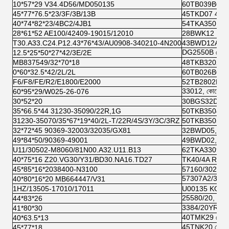
10*57*29 V34.4D56/MD050135
60TB039B09 
45*77*76.5*23/3F/3B/13B
45TKD07 45T
40*74*82*23/4BC2/4JB1
54TKA3501 R
28*61*52 AE100/42409-19015/12010
28BWK12 DAC
T30.A33.C24.P12.43*76*43/AU0908-340210-4N200
43BWD12A-JB
DG2550B কোয়
12.5*25*50*27*42/3E/2E
MB837549/32*70*18
48TKB3202 N
0*60*32.5*42/2L/2L
60TB026B02 
F6/F8/FE/R2/E1800/E2000
52TB2802B01
33012, কোয়ো
60*95*29/W025-26-076
30*52*20
30BGS32DST,
35*66.5*44 31230-35090/22R,1G
50TKB3504 C
31230-35070/35*67*19*40/2L-T/22R/4S/3Y/3C/3RZ
50TKB3505 R
32*72*45 90369-32003/32035/GX81
32BWD05, DA
49*84*50/90369-49001
49BWD02, D
U11/30502-M8060/81N00.A32.U11.B13
62TKA3309 C
40*75*16 Z20.VG30/Y31/BD30.NA16.TD27
TK40/4A RCT4
45*85*16*2038400-N3100
57160/30209J
57307A2/30208
40*80*16*20 MB664447/V31
1HZ/13505-17010/17011
U00135 KOY
25580/20, কোয়
44*83*26
3384/20YR,কোয
41*80*30
40TMK29 কোয়
40*63.5*13
45TNK20 কোয়ো
45*77*18