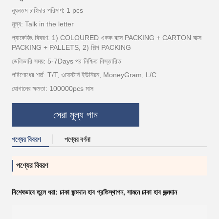
ন্যূনতম চাহিদার পরিমাণ: 1 pcs
মূল্য: Talk in the letter
প্যাকেজিং বিবরণ: 1) COLOURED একক বাক্স PACKING + CARTON বাক্স
PACKING + PALLETS, 2) শিল্প PACKING
ডেলিভারি সময়: 5-7Days পর নিশ্চিত বিস্তারিত
পরিশোধের শর্ত: T/T, ওয়েস্টার্ন ইউনিয়ন, MoneyGram, L/C
যোগানের ক্ষমতা: 100000pcs মাস
সেরা মূল্য পান
পণ্যের বিবরণ
পণ্যের বর্ণনা
পণ্যের বিবরণ
বিশেষভাবে তুলে ধরা:
চাকা জন্মদান হাব প্রতিস্থাপন
,
সামনে চাকা হাব জন্মদান