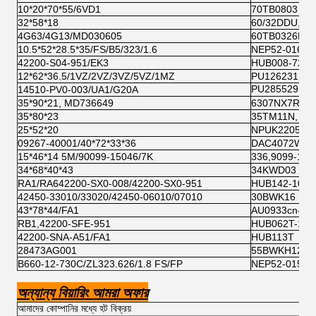
10*20*70*55/6VD1
70TB0803
32*58*18
60/32DDU,
4G63/4G13/MD030605
60TB0326B01
10.5*52*28.5*35/FS/B5/323/1.6
NEP52-016B-
42200-S04-951/EK3
HUB008-72
12*62*36.5/1VZ/2VZ/3VZ/5VZ/1MZ
PU126231 6
PU285529 কোয়
14510-PV0-003/UA1/G20A
35*90*21, MD736649
6307NX7R, N
35*80*23
35TM11N,
25*52*20
NPUK2205,
09267-40001/40*72*33*36
DAC4072W-3
15*46*14 5M/90099-15046/7K
336,9099-150
34*68*40*43
34KWD03
RA1/RA642200-SX0-008/42200-SX0-951
HUB142-1095-
42450-33010/33020/42450-06010/07010
30BWK16
43*78*44/FA1
AU0933cn-
RB1,42200-SFE-951
HUB062T-11
42200-SNA-A51/FA1
HUB113T
28473AG001
55BWKH12
B660-12-730C/ZL323.626/1.8 FS/FP
NEP52-015B 
অন্যান্য বিয়ারিং আমরা অফার
আমাদের কোম্পানির মধ্যে হট বিক্রয়