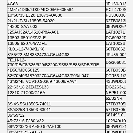
4G63
JPU60-013B
4M51/4D35/4D32/4D30/ME605584
RCT4700SA
10*60*35 EJ20,13073-AA080
PU306030 60
2L/2L-T/5L/13505-54020
62TB0813B01
44300-SAA-003
38BWD26/NS
J25A/J32A/14510-P8A-A01
LAT1027L
13503-65010/3VZ-E
DG60932RD 
13505-62070/5VZFE
LAT1002B
KL01-12-740/KL/K8
60TB0662
8*55*22.5MB352473/4G64/4G63
JPU55-002B 
FE1H-12-
DG3060312R
730/FE/F8/626/929/B2200/SS88/SE88/SDE/SRE
4D56/MD050125
60TB039B01 
32*70*40/MB703270/4G64/4G63/P03/L047
FCR55-1/2E5
43*82*45 VCV10.90369-43008/RAV4
43BWD06DAC
22*63*18 2JZ/JZS133
DG2263-12K
12810-71C00/G16A
NEP51-002B 
62/32NR,
3S.4S.5S/13505-74011
57TB3705B01
3S/4S/5S 13503-63011
57TB3705 PU
68149/10, কোয়
35*59*12
45*73*16 FJ80 V32
102949/10
38*72*33*36 AE90.92/AE100
38BWD12NSK
38*74*33*36 AT.ST
38BWD01NSK