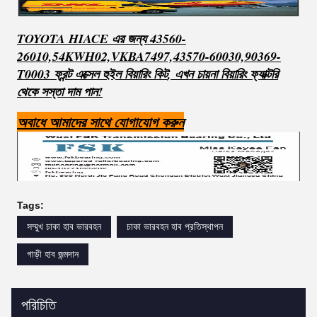
TOYOTA HIACE এর জন্য 43560-
26010,54KWH02,VKBA7497,43570-60030,90369-
T0003 ফ্রন্ট এক্সেল হুইল বিয়ারিং কিট
, এখন চায়না বিয়ারিং ফ্যাক্টরি
থেকে সস্তা দাম পান!
অবাধে আমাদের সাথে যোগাযোগ করুন
Tags:
সম্মুখ চাকা হাব ভারবহন
চাকা ভারবহন হাব প্রতিস্থাপন
গাড়ী হাব জন্মদান
পরিচিতি