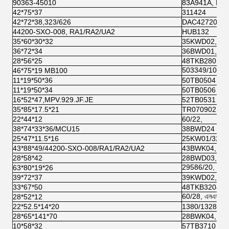
90363-45010
83A941A, NS
42*75*37
311424
42*72*38,323/626
DAC4272003
44200-SXO-008, RA1/RA2/UA2
HUB132
35*60*30*32
35KWD02,
36*72*34
36BWD01,
28*56*25
48TKB2801
503349/10, এন
46*75*19 MB100
11*19*50*36
50TB0504
11*19*50*34
50TB0506 PU
16*52*47,MPV.929.JF.JE
52TB0531
35*85*17.5*21
TR070902,
22*44*12
60/22,
38*74*33*36/MCU15
38BWD24
25*47*11.5*16
25KW01/3200
43*88*49/44200-SXO-008/RA1/RA2/UA2
43BWK04, HU
28*58*42
28BWD03, D
29586/20, এনএ
63*80*19*26
39*72*37
39KWD02,
33*67*50
48TKB3204,
60/28, এনএসকে
28*52*12
22*52.5*14*20
1380/1328,
28*65*141*70
28BWK04, DA
10*58*32
57TB3710