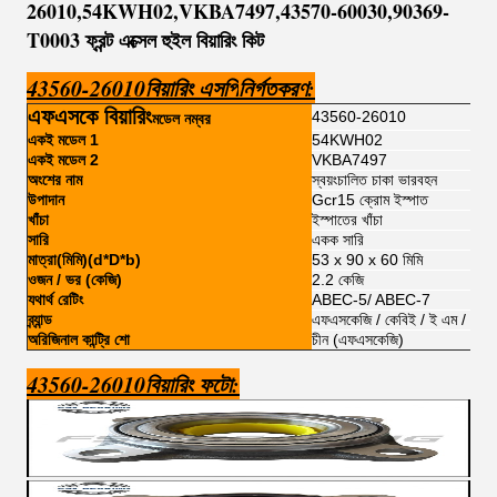
26010,54KWH02,VKBA7497,43570-60030,90369-
T0003 ফ্রন্ট এক্সেল হুইল বিয়ারিং কিট
43560-26010
বিয়ারিং এসপি
নির্গতকরণ:
এফএসকে বিয়ারিং
43560-26010
মডেল নম্বর
একই মডেল 1
54KWH02
একই মডেল 2
VKBA7497
অংশের নাম
স্বয়ংচালিত চাকা ভারবহন
উপাদান
Gcr15 ক্রোম ইস্পাত
খাঁচা
ইস্পাতের খাঁচা
সারি
একক সারি
মাত্রা(মিমি)(d*D*b)
53 x 90 x 60 মিমি
ওজন / ভর (কেজি)
2.2 কেজি
যথার্থ রেটিং
ABEC-5/ ABEC-7
ব্র্যান্ড
এফএসকেজি / কেবিই / ই এম / যে কোনও
অরিজিনাল কান্ট্রি শো
চীন (এফএসকেজি)
43560-26010
বিয়ারিং ফটো: