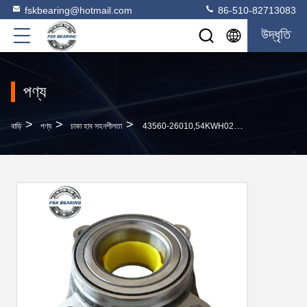
fskbearing@hotmail.com
86-510-82713083
উদ্ধৃতি
পণ্য
>
>
>
বাড়ি
পণ্য
চাকা হাব সহনশীলতা
43560-26010,54KWH02,VKBA7497,43570-60030,90369-T0003 TOYOTA HIACE এর জন্য সামনের অক্ষের চাকা বেয়ারিং কিট