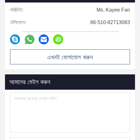
পরিচিতি:
Ms. Kayee Fan
টেলিফোন:
86-510-82713083
এখনই যোগাযোগ করুন
আমাদের মেইল ​​করুন