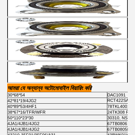
আমরা যে অন্যান্য অটোমোবাইল বিয়ারিং করি
30*68*54
DAC1091
RCT422SA1 কো
42*81*19/4JG2
40*89*53/4HF1
78TKL4001 N
38*67*16/TFR/WFR
24TK308 RCT
50*110*23*30
30310, NSK
4JA1/4JB1/4JG2
67TB0806 NS
4JA1/4JB1/4JG2
67TB0805B01