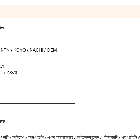
িকা
/ NTN / KOYO / NACHI / OEM
-9
2 / Z3V3
রকোড।
এন / নাচী / আইকেও / আরএইচপি / এএসএইচআইআই / আইজেডব্লুজেড / এইচআরবি / এলওয়াইসি
দ