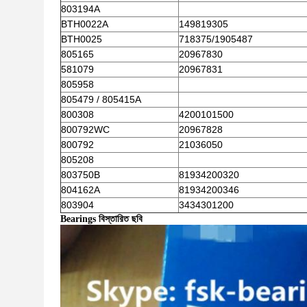
803194A
BTH0022A
149819305
BTH0025
718375/1905487
805165
20967830
581079
20967831
805958
805479 / 805415A
800308
4200101500
800792WC
20967828
800792
21036050
805208
803750B
81934200320
804162A
81934200346
803904
3434301200
Bearings বিস্তারিত ছবি