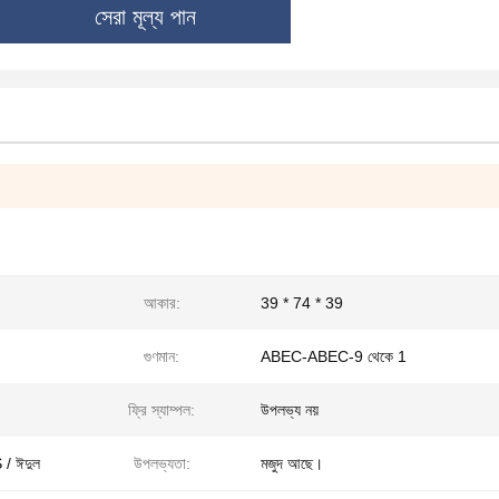
সেরা মূল্য পান
আকার:
39 * 74 * 39
গুণমান:
ABEC-ABEC-9 থেকে 1
ফ্রি স্যাম্পল:
উপলভ্য নয়
 / ঈদুল
উপলভ্যতা:
মজুদ আছে।