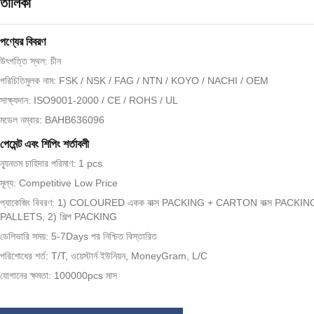
তালিকা
পণ্যের বিবরণ
উৎপত্তি স্থল: চীন
পরিচিতিমুলক নাম: FSK / NSK / FAG / NTN / KOYO / NACHI / OEM
সাক্ষ্যদান: ISO9001-2000 / CE / ROHS / UL
মডেল নম্বার: BAHB636096
পেমেন্ট এবং শিপিং শর্তাবলী
ন্যূনতম চাহিদার পরিমাণ: 1 pcs
মূল্য: Competitive Low Price
প্যাকেজিং বিবরণ: 1) COLOURED একক বাক্স PACKING + CARTON বাক্স PACKIN
PALLETS, 2) শিল্প PACKING
ডেলিভারি সময়: 5-7Days পর নিশ্চিত বিস্তারিত
পরিশোধের শর্ত: T/T, ওয়েস্টার্ন ইউনিয়ন, MoneyGram, L/C
যোগানের ক্ষমতা: 100000pcs মাস