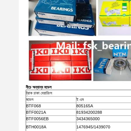
নীচে অন্যান্য মডেল
ট্রাক চাকা বেয়ারিংস
মডেল
ই এম
BTF068
805165A
BTF0021A
81934200288
BTF0056EB
3434365000
BTH0018A
1476945/1439070