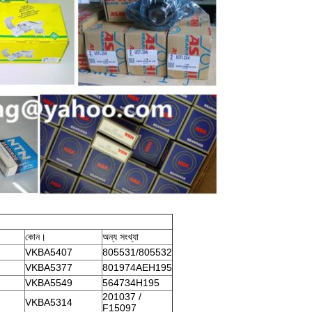
কোন।
অন্য সংখ্যা
VKBA5407
805531/805532
VKBA5377
801974AEH195
VKBA5549
564734H195
201037 /
VKBA5314
F15097