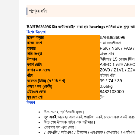
পণ্যের বর্ণনা
BAHB636096 চীন অটোমোবাইল চাকা হাব bearings তালিকা এবং মূল্য তাল
বিশেষ উল্লেখ
মডেল নম্বার
BAHB636096
নামের অংশ
চাকা সহনশীলতা
তরবার
FSK / NSK / FAG 
সারি সংখ্যা
ডাবল সারি
উপাদান
জিসিআর 15 ক্রোম স্টিল
যথার্থ রেটিং
ABEC-1 থেকে ABEC
কম্পন এবং নয়েজ
Z0V0 / Z1V1 / Z2V
খাঁচা
নাইলন খাঁচা
আয়তন (মিমি) (ঘ * ডি * খ)
39 * 74 * 39
ওজন / ভর (কেজি)
0.66kg
এইচএস কোড
8482103000
মূল দেশ শো
চীন
বিবরণ
উচ্চ মানের, প্রতিযোগী মূল্য।
মূল
একই
ভারবহন এবং একই প্যাকিং, একই লেবেল এবং একই বা
উচ্চ শেষ উত্পাদক লাইন এবং পরীক্ষার।
পেশাদার দল এবং সেবা।
/ এফএজি / আইএনএ / টিমকেন / এনএসকে / কেওয়াইও / এনটি