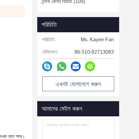
ট্র্যাক রোলার বিয়ারিং
(109)
পরিচিতি
পরিচিতি:
Ms. Kayee Fan
টেলিফোন:
86-510-82713083
এখনই যোগাযোগ করুন
আমাদের মেইল ​​করুন
েওয়া যেতে পারে।