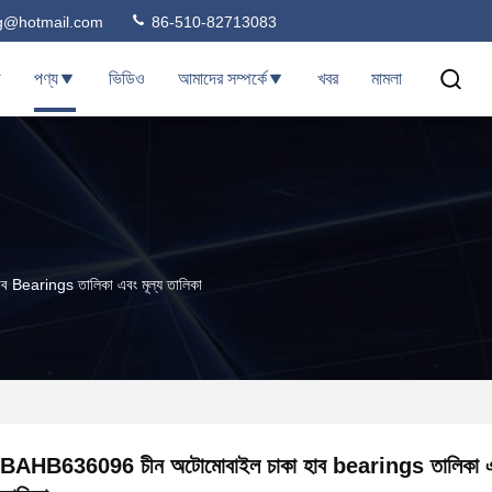
ng@hotmail.com
86-510-82713083
ি
পণ্য
ভিডিও
আমাদের সম্পর্কে
খবর
মামলা
Bearings তালিকা এবং মূল্য তালিকা
BAHB636096 চীন অটোমোবাইল চাকা হাব bearings তালিকা এব