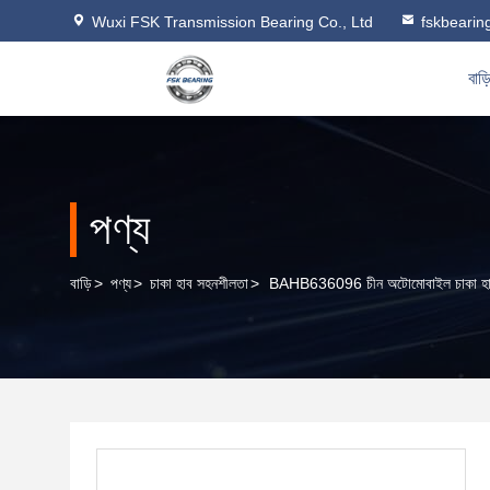
Wuxi FSK Transmission Bearing Co., Ltd
fskbeari
বাড়
পণ্য
বাড়ি
>
পণ্য
>
চাকা হাব সহনশীলতা
>
BAHB636096 চীন অটোমোবাইল চাকা হাব 