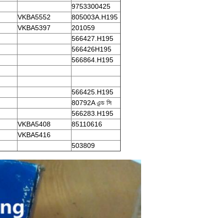
9753300425
VKBA5552
805003A.H195
VKBA5397
201059
566427.H195
566426H195
566864.H195
566425.H195
80792A এন্ড সি
566283.H195
VKBA5408
85110616
VKBA5416
503809